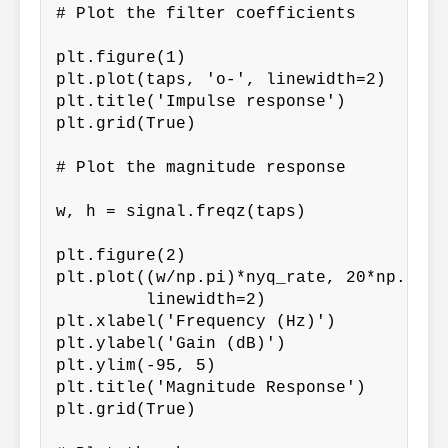
# Plot the filter coefficients

plt.figure(1)

plt.plot(taps, 'o-', linewidth=2)

plt.title('Impulse response')

plt.grid(True)

# Plot the magnitude response

w, h = signal.freqz(taps)

plt.figure(2)

plt.plot((w/np.pi)*nyq_rate, 20*np.log1
         linewidth=2)

plt.xlabel('Frequency (Hz)')

plt.ylabel('Gain (dB)')

plt.ylim(-95, 5)

plt.title('Magnitude Response')

plt.grid(True)
