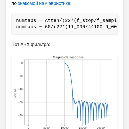
по
знакомой нам эвристике
:
numtaps = Atten/(22*(f_stop/f_sample - 
numtaps = 60/(22*(11_000/44100-9_000/44
Вот АЧХ фильтра: