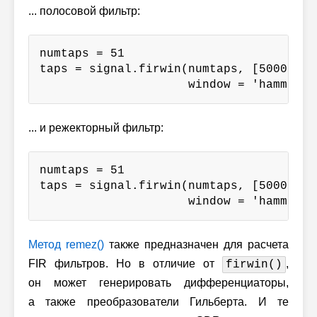
... полосовой фильтр:
numtaps = 51

taps = signal.firwin(numtaps, [5000/nyq
                     window = 'hamming'
... и режекторный фильтр:
numtaps = 51

taps = signal.firwin(numtaps, [5000/nyq
                     window = 'hamming'
Метод remez()
также предназначен для расчета
FIR фильтров. Но в отличие от
,
firwin()
он может генерировать дифференциаторы,
а также преобразователи Гильберта. И те