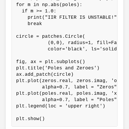
for m in np.abs(poles):

  if m >= 1.0:

    print("IIR FILTER IS UNSTABLE!")

    break

circle = patches.Circle(

           (0,0), radius=1, fill=False,

           color='black', ls='solid', al
fig, ax = plt.subplots()

plt.title('Poles and Zeroes')

ax.add_patch(circle)

plt.plot(zeros.real, zeros.imag, 'o', m
         alpha=0.7, label = "Zeros")

plt.plot(poles.real, poles.imag, 'x', m
         alpha=0.7, label = "Poles")

plt.legend(loc = 'upper right')

plt.show()