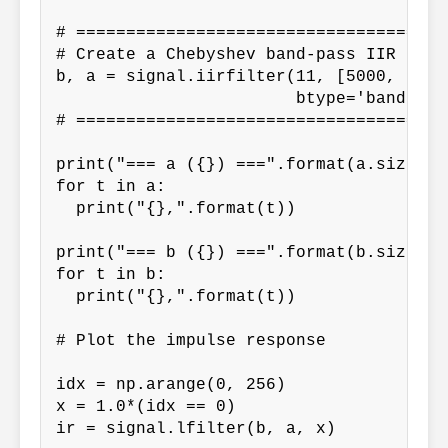
# ======================================
# Create a Chebyshev band-pass IIR filte
b, a = signal.iirfilter(11, [5000, 1500
                        btype='band', f
# ======================================
print("=== a ({}) ===".format(a.size))

for t in a:

  print("{},".format(t))

print("=== b ({}) ===".format(b.size))

for t in b:

  print("{},".format(t))

# Plot the impulse response

idx = np.arange(0, 256)

x = 1.0*(idx == 0)

ir = signal.lfilter(b, a, x)
