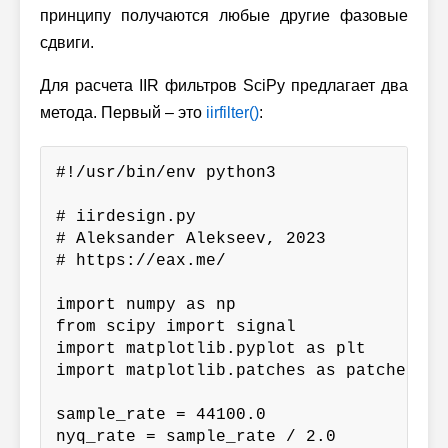
принципу получаются любые другие фазовые
сдвиги.
Для расчета IIR фильтров SciPy предлагает два
метода. Первый – это
iirfilter()
:
#!/usr/bin/env python3

# iirdesign.py

# Aleksander Alekseev, 2023

# https://eax.me/

import numpy as np

from scipy import signal

import matplotlib.pyplot as plt

import matplotlib.patches as patches

sample_rate = 44100.0

nyq_rate = sample_rate / 2.0
