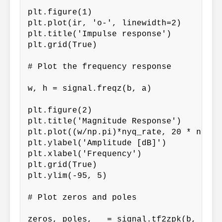
plt.figure(1)

plt.plot(ir, 'o-', linewidth=2)

plt.title('Impulse response')

plt.grid(True)

# Plot the frequency response

w, h = signal.freqz(b, a)

plt.figure(2)

plt.title('Magnitude Response')

plt.plot((w/np.pi)*nyq_rate, 20 * np.lo
plt.ylabel('Amplitude [dB]')

plt.xlabel('Frequency')

plt.grid(True)

plt.ylim(-95, 5)

# Plot zeros and poles

zeros, poles, _ = signal.tf2zpk(b, a)
