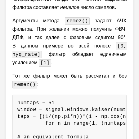
фильтра составляет
нецелое
число сэмплов.
Аргументы метода
задают АЧХ
remez()
фильтра. При желании можно получить ФВЧ,
ДПФ, и так далее с фазовым сдвигом 90°.
В данном примере во всей полосе
[0,
фильтр обладает единичным
nyq_rate]
усилением
.
[1]
Тот же фильтр может быть рассчитан и без
:
remez()
numtaps = 51

window = signal.windows.kaiser(numtaps, 
taps = [(1/(np.pi*n))*(1 - np.cos(np.pi*
         for n in range(1, (numtaps//2)+
# an equivalent formula
