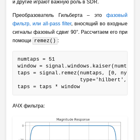
и другие играют важную роль в SDR.
Преобразователь Гильберта – это
фазовый
фильтр, или all-pass filter
, вносящий во входные
сигналы фазовый сдвиг 90°. Рассчитаем его при
помощи
:
remez()
numtaps = 51

window = signal.windows.kaiser(numtaps, 
taps = signal.remez(numtaps, [0, nyq_rat
                    type='hilbert', fs=
taps = taps * window
АЧХ фильтра: