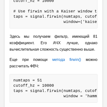
cutoff_hz = 10000

# Use firwin with a Kaiser window to cr
taps = signal.firwin(numtaps, cutoff_hz/
                     window=('kaiser', 
Здесь мы получаем фильтр, имеющий 81
коэффициент. Его АЧХ лучше, однако
вычислительная сложность существенно выше.
Еще при помощи
метода firwin()
можно
рассчитать ФВЧ:
numtaps = 51

cutoff_hz = 10000

taps = signal.firwin(numtaps, cutoff_hz/
                     window = 'hamming'