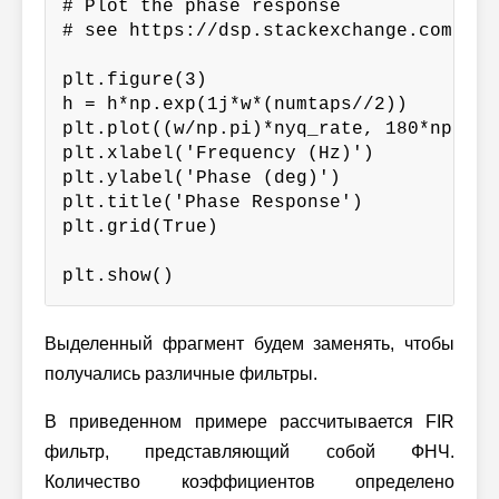
# Plot the phase response

# see https://dsp.stackexchange.com/a/50
plt.figure(3)

h = h*np.exp(1j*w*(numtaps//2))

plt.plot((w/np.pi)*nyq_rate, 180*np.ang
plt.xlabel('Frequency (Hz)')

plt.ylabel('Phase (deg)')

plt.title('Phase Response')

plt.grid(True)

plt.show()
Выделенный фрагмент будем заменять, чтобы
получались различные фильтры.
В приведенном примере рассчитывается FIR
фильтр, представляющий собой ФНЧ.
Количество коэффициентов определено