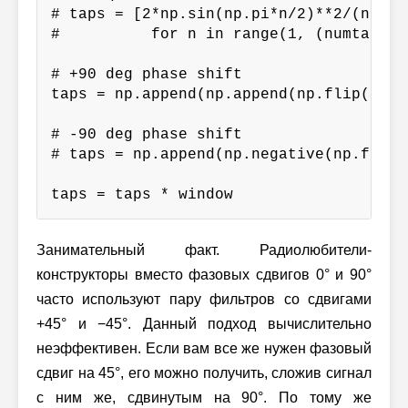
# taps = [2*np.sin(np.pi*n/2)**2/(np.pi*
#          for n in range(1, (numtaps//2
# +90 deg phase shift

taps = np.append(np.append(np.flip(taps
# -90 deg phase shift

# taps = np.append(np.negative(np.flip(
taps = taps * window
Занимательный факт. Радиолюбители-
конструкторы вместо фазовых сдвигов 0° и 90°
часто используют пару фильтров со сдвигами
+45° и −45°. Данный подход вычислительно
неэффективен. Если вам все же нужен фазовый
сдвиг на 45°, его можно получить, сложив сигнал
с ним же, сдвинутым на 90°. По тому же