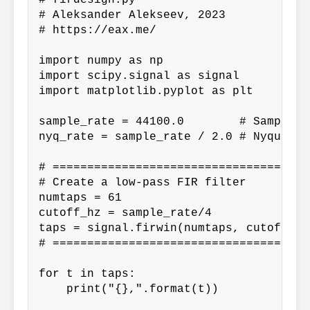
# firdesign.py

# Aleksander Alekseev, 2023

# https://eax.me/

import numpy as np

import scipy.signal as signal

import matplotlib.pyplot as plt

sample_rate = 44100.0        # Sample ra
nyq_rate = sample_rate / 2.0 # Nyquist r
# ======================================
# Create a low-pass FIR filter

numtaps = 61

cutoff_hz = sample_rate/4

taps = signal.firwin(numtaps, cutoff_hz
# ======================================
for t in taps:

    print("{},".format(t))
