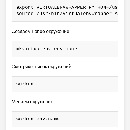
export VIRTUALENVWRAPPER_PYTHON=/usr/bin
source /usr/bin/virtualenvwrapper.sh
Создаем новое окружение:
mkvirtualenv env-name
Смотрим список окружений:
workon
Меняем окружение:
workon env-name