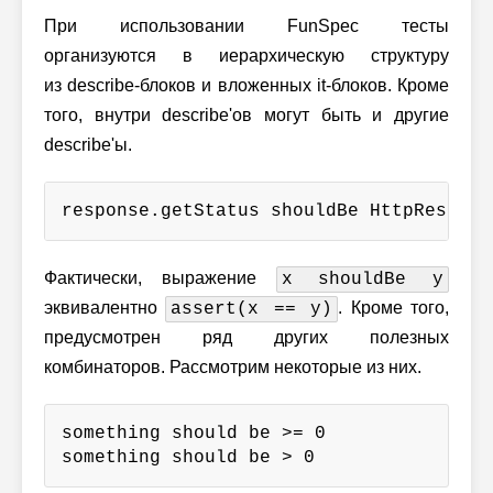
При использовании FunSpec тесты
организуются в иерархическую структуру
из describe-блоков и вложенных it-блоков. Кроме
того, внутри describe'ов могут быть и другие
describe'ы.
response.getStatus shouldBe HttpRespons
Фактически, выражение
x shouldBe y
эквивалентно
. Кроме того,
assert(x == y)
предусмотрен ряд других полезных
комбинаторов. Рассмотрим некоторые из них.
something should be >= 0

something should be > 0