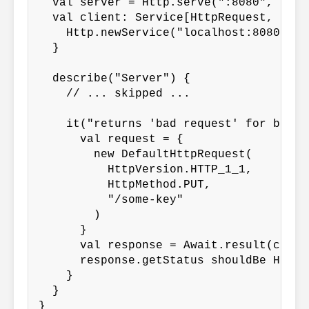
  val server = Http.serve(":8080", servi
  val client: Service[HttpRequest, Http
    Http.newService("localhost:8080")

  }

  describe("Server") {

    // ... skipped ...

    it("returns 'bad request' for bad r
      val request = {

        new DefaultHttpRequest(

          HttpVersion.HTTP_1_1,

          HttpMethod.PUT,

          "/some-key"

        )

      }

      val response = Await.result(clien
      response.getStatus shouldBe HttpR
    }

  }

}