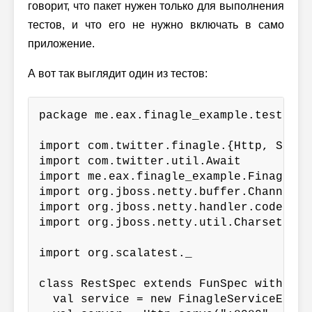
говорит, что пакет нужен только для выполнения
тестов, и что его не нужно включать в само
приложение.
А вот так выглядит один из тестов:
package me.eax.finagle_example.tests

import com.twitter.finagle.{Http, Servic
import com.twitter.util.Await

import me.eax.finagle_example.FinagleSe
import org.jboss.netty.buffer.ChannelBuf
import org.jboss.netty.handler.codec.htt
import org.jboss.netty.util.CharsetUtil

import org.scalatest._

class RestSpec extends FunSpec with Matc
  val service = new FinagleServiceExampl