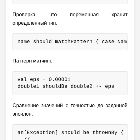
Проверка, что переменная хранит
определенный тип.
name should matchPattern { case Name("A
Паттерн матчинг.
val eps = 0.00001

double1 shouldBe double2 +- eps
Сравнение значений с точностью до заданной
эпсилон.
an[Exception] should be thrownBy {

  // ...
