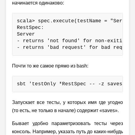
начинается одинаково:
scala> spec.execute(testName = "Server r
RestSpec:

Server

- returns 'not found' for non-exiting ke
- returns 'bad request' for bad request
Почти то же самое прямо из bash:
sbt 'testOnly *RestSpec -- -z saves'
Запускает все тесты, у которых имя где угодно
(то есть, не только в начале) содержит «saves».
Бывает удобно параметризовать тесты через
консоль. Например, указать путь до каких-нибудь