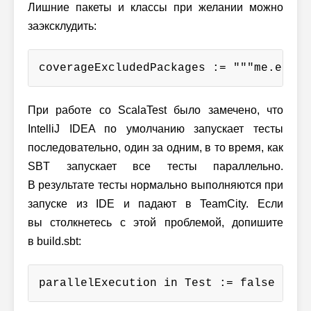
Лишние пакеты и классы при желании можно
заэксклудить:
coverageExcludedPackages := """me.eax.p
При работе со ScalaTest было замечено, что
IntelliJ IDEA по умолчанию запускает тесты
последовательно, один за одним, в то время, как
SBT запускает все тесты параллельно.
В результате тесты нормально выполняются при
запуске из IDE и падают в TeamCity. Если
вы столкнетесь с этой проблемой, допишите
в build.sbt:
parallelExecution in Test := false