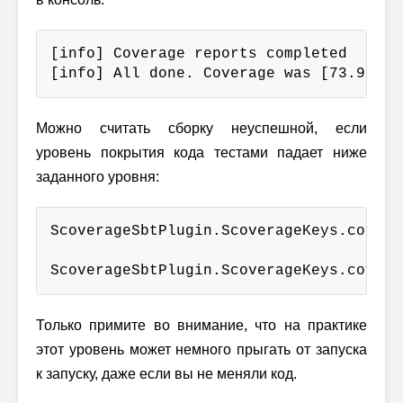
[info] Coverage reports completed

[info] All done. Coverage was [73.91%]
Можно считать сборку неуспешной, если
уровень покрытия кода тестами падает ниже
заданного уровня:
ScoverageSbtPlugin.ScoverageKeys.covera
ScoverageSbtPlugin.ScoverageKeys.covera
Только примите во внимание, что на практике
этот уровень может немного прыгать от запуска
к запуску, даже если вы не меняли код.