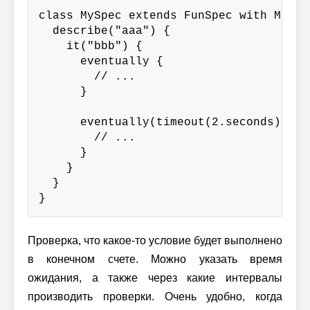
class MySpec extends FunSpec with Match
  describe("aaa") {

    it("bbb") {

      eventually {

        // ...

      }

      eventually(timeout(2.seconds)) {

        // ...

      }

    }

  }

}
Проверка, что какое-то условие будет выполнено
в конечном счете. Можно указать время
ожидания, а также через какие интервалы
производить проверки. Очень удобно, когда