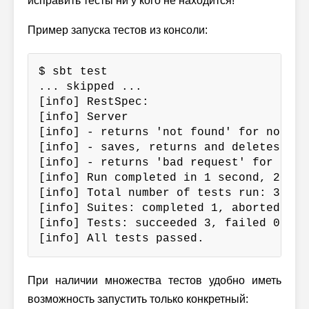
исправить тесты ни у кого не находится!
Пример запуска тестов из консоли:
$ sbt test

... skipped ...

[info] RestSpec:

[info] Server

[info] - returns 'not found' for non-exi
[info] - saves, returns and deletes valu
[info] - returns 'bad request' for bad r
[info] Run completed in 1 second, 203 m
[info] Total number of tests run: 3

[info] Suites: completed 1, aborted 0

[info] Tests: succeeded 3, failed 0, ca
[info] All tests passed.
При наличии множества тестов удобно иметь
возможность запустить только конкретный: