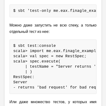
$ sbt 'test-only me.eax.finagle_example
Можно даже запустить не всю спеку, а только
отдельный тест из нее:
$ sbt test:console

scala> import me.eax.finagle_example.tes
scala> val spec = new RestSpec;

scala> spec.execute(

     | testName = "Server returns 'bad 
     | )

RestSpec:

Server

- returns 'bad request' for bad request
Или даже множество тестов, у которых имя