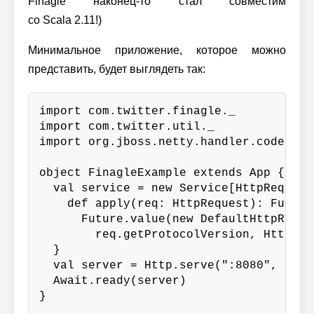
Finagle наконец-то стал совместим
со Scala 2.11!
)
Минимальное приложение, которое можно
представить, будет выглядеть так:
import com.twitter.finagle._

import com.twitter.util._

import org.jboss.netty.handler.codec.htt
object FinagleExample extends App {

  val service = new Service[HttpRequest
    def apply(req: HttpRequest): Future
      Future.value(new DefaultHttpRespon
        req.getProtocolVersion, HttpRes
  }

  val server = Http.serve(":8080", servi
  Await.ready(server)

}