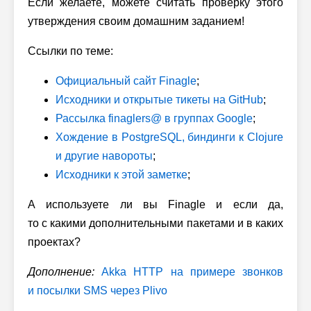
Если желаете, можете считать проверку этого
утверждения своим домашним заданием!
Ссылки по теме:
Официальный сайт Finagle
;
Исходники и открытые тикеты на GitHub
;
Рассылка finaglers@ в группах Google
;
Хождение в PostgreSQL, биндинги к Clojure
и другие навороты
;
Исходники к этой заметке
;
А используете ли вы Finagle и если да,
то с какими дополнительными пакетами и в каких
проектах?
Дополнение:
Akka HTTP на примере звонков
и посылки SMS через Plivo