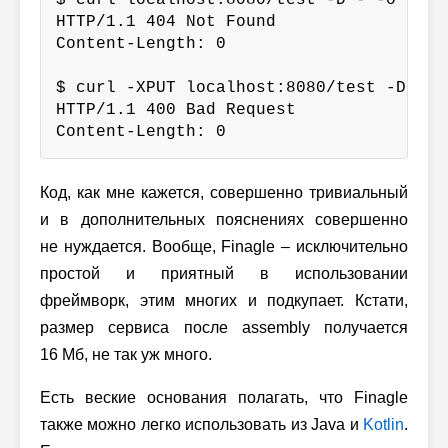
$ curl localhost:8080/test -D - -o -

HTTP/1.1 404 Not Found

Content-Length: 0

$ curl -XPUT localhost:8080/test -D - -o
HTTP/1.1 400 Bad Request

Content-Length: 0
Код, как мне кажется, совершенно тривиальный
и в дополнительных пояснениях совершенно
не нуждается. Вообще, Finagle – исключительно
простой и приятный в использовании
фреймворк, этим многих и подкупает. Кстати,
размер сервиса после assembly получается
16 Мб, не так уж много.
Есть веские основания полагать, что Finagle
также можно легко использовать из Java и
Kotlin
.