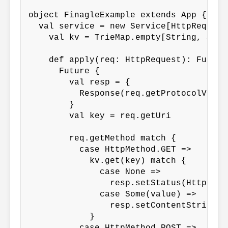
object FinagleExample extends App {

  val service = new Service[HttpRequest
    val kv = TrieMap.empty[String, Strin
    def apply(req: HttpRequest): Future
      Future {

        val resp = {

          Response(req.getProtocolVersi
        }

        val key = req.getUri

        req.getMethod match {

          case HttpMethod.GET =>

            kv.get(key) match {

              case None =>

                resp.setStatus(HttpResp
              case Some(value) =>

                resp.setContentString(va
            }
