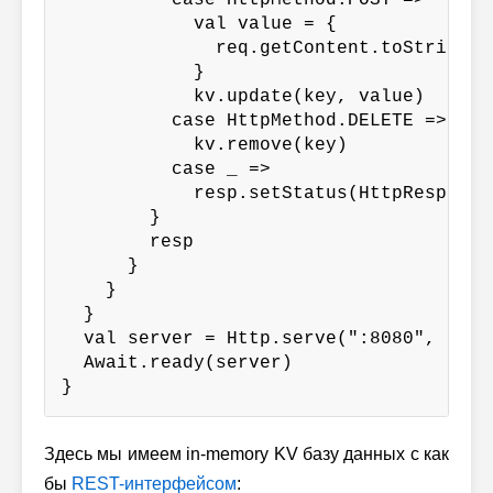
          case HttpMethod.POST =>

            val value = {

              req.getContent.toString(C
            }

            kv.update(key, value)

          case HttpMethod.DELETE =>

            kv.remove(key)

          case _ =>

            resp.setStatus(HttpResponse
        }

        resp

      }

    }

  }

  val server = Http.serve(":8080", servi
  Await.ready(server)

}
Здесь мы имеем in-memory KV базу данных с как
бы
REST-интерфейсом
: