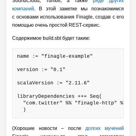
SoundCloud, Tumblr, а также
ряде других
компаний
. В этой заметке мы познакомимся
с основами использования Finagle, создав с его
помощью очень простой REST-сервис.
Содержимое build.sbt будет таким:
name := "finagle-example"

version := "0.1"

scalaVersion := "2.11.6"

libraryDependencies ++= Seq(

  "com.twitter" %% "finagle-http" % "6.2
  )
(Хорошие новости – после
долгих мучений