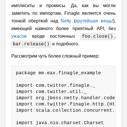
имплиситы и промисы. Да, как вы могли
заметить по импортам, Finagle является очень
тонкой оберткой над
Netty
(
крутейшая
вещь!
),
имеющей намного более приятный API, без
ужасов
вроде постоянных
,
foo.close()
и подобного.
bar.release()
Рассмотрим чуть более сложный пример:
package me.eax.finagle_example

import com.twitter.finagle._

import com.twitter.util._

import org.jboss.netty.handler.codec.htt
import com.twitter.finagle.http.{Http =>
import scala.collection.concurrent.TrieM
import java.nio.charset.Charset
