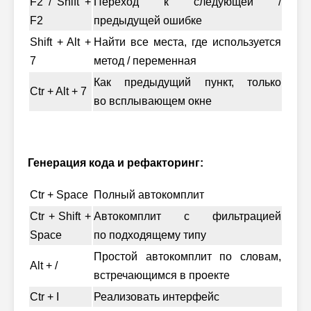
F2 / Shift +
Переход к следующей /
F2
предыдущей ошибке
Shift + Alt +
Найти все места, где используется
7
метод / переменная
Как предыдущий пункт, только
Ctr + Alt + 7
во всплывающем окне
Генерация кода и рефакторинг:
Ctr + Space
Полный автокомплит
Ctr + Shift +
Автокомплит с фильтрацией
Space
по подходящему типу
Простой автокомплит по словам,
Alt + /
встречающимся в проекте
Ctr + I
Реализовать интерфейс