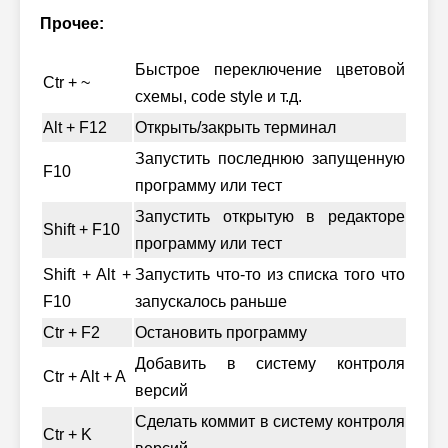
Прочее:
Быстрое переключение цветовой
Ctr + ~
схемы, code style и т.д.
Alt + F12
Открыть/закрыть терминал
Запустить последнюю запущенную
F10
программу или тест
Запустить открытую в редакторе
Shift + F10
программу или тест
Shift + Alt +
Запустить что-то из списка того что
F10
запускалось раньше
Ctr + F2
Остановить программу
Добавить в систему контроля
Ctr + Alt + A
версий
Сделать коммит в систему контроля
Ctr + K