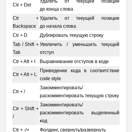
Удалить от текущей позиции
Ctr + Del
до конца слова
Ctr +
Удалить от текущей позиции
Backspace
до начала слова
Ctr + D
Дублировать текущую строку
Tab / Shift +
Увеличить / уменьшить текущий
Tab
отступ
Ctr + Alt + I
Выравнивание отступов в коде
Приведение кода в соответствие
Ctr + Alt + L
code style
Закомментировать/
Ctr + /
раскомментировать текущую строку
Закомментировать/
Ctr + Shift +
раскомментировать выделенный
/
код
Ctr + -/+
Фолдинг, свернуть/развернуть