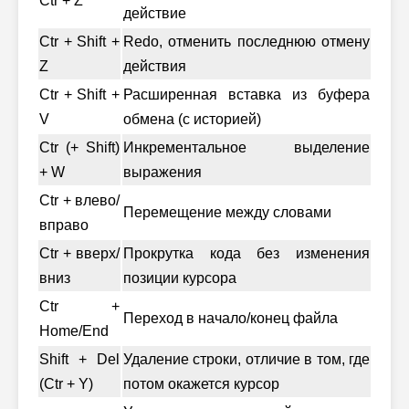
Ctr + Z
действие
Ctr + Shift +
Redo, отменить последнюю отмену
Z
действия
Ctr + Shift +
Расширенная вставка из буфера
V
обмена (с историей)
Ctr (+ Shift)
Инкрементальное выделение
+ W
выражения
Ctr + влево/
Перемещение между словами
вправо
Ctr + вверх/
Прокрутка кода без изменения
вниз
позиции курсора
Ctr +
Переход в начало/конец файла
Home/End
Shift + Del
Удаление строки, отличие в том, где
(Ctr + Y)
потом окажется курсор