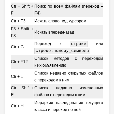
Ctr + Shift +
Поиск по всем файлам (переход –
F
F4)
Ctr + F3
Искать слово под курсором
F3 / Shift +
Искать вперед/назад
F3
Переход к
или
строке
Ctr + G
строке:номеру_символа
Список методов с переходом
Ctr + F12
к их объявлению
Список недавно открытых файлов
Ctr + E
с переходом к ним
Ctr + Shift +
Список недавно измененных
E
файлов с переходом к ним
Иерархия наследования текущего
Ctr + H
класса и переход по ней