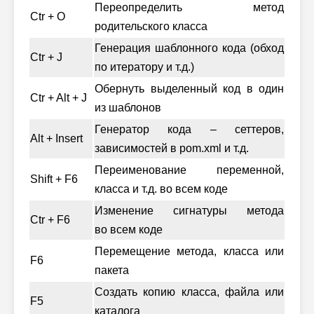
Переопределить метод
Ctr + O
родительского класса
Генерация шаблонного кода (обход
Ctr + J
по итератору и т.д.)
Обернуть выделенный код в один
Ctr + Alt + J
из шаблонов
Генератор кода – сеттеров,
Alt + Insert
зависимостей в pom.xml и т.д.
Переименование переменной,
Shift + F6
класса и т.д. во всем коде
Изменение сигнатуры метода
Ctr + F6
во всем коде
Перемещение метода, класса или
F6
пакета
Создать копию класса, файла или
F5
каталога