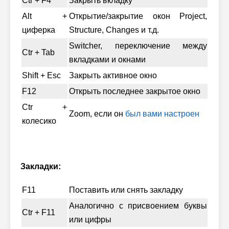
Ctr + F4
Закрыть вкладку
Alt +
Открытие/закрытие окон Project,
циферка
Structure, Changes и т.д.
Switcher, переключение между
Ctr + Tab
вкладками и окнами
Shift + Esc
Закрыть активное окно
F12
Открыть последнее закрытое окно
Ctr +
Zoom, если он
был вами настроен
колесико
Закладки:
F11
Поставить или снять закладку
Аналогично с присвоением буквы
Ctr + F11
или цифры