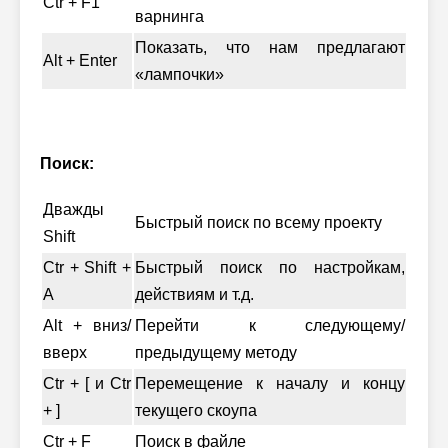
Ctr + F1
варнинга
Показать, что нам предлагают
Alt + Enter
«лампочки»
Поиск:
Дважды
Быстрый поиск по всему проекту
Shift
Ctr + Shift +
Быстрый поиск по настройкам,
A
действиям и т.д.
Alt + вниз/
Перейти к следующему/
вверх
предыдущему методу
Ctr + [ и Ctr
Перемещение к началу и концу
+ ]
текущего скоупа
Ctr + F
Поиск в файле