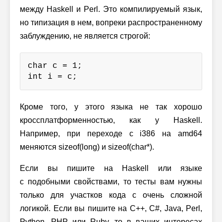
между Haskell и Perl. Это компилируемый язык,
но типизация в нем, вопреки распространенному
заблуждению, не является строгой:
char c = 1;

int i = c;
Кроме того, у этого языка не так хорошо
кроссплатформенностью, как у Haskell.
Например, при переходе с i386 на amd64
меняются sizeof(long) и sizeof(char*).
Если вы пишите на Haskell или языке
с подобными свойствами, то тесты вам нужны
только для участков кода с очень сложной
логикой. Если вы пишите на
С++
, C#, Java, Perl,
Python, PHP или Ruby, то в ваших интересах