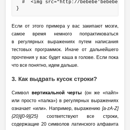
  #  <img src="http://bebebe'bebebe">

}
Если от этого примера у вас закипают мозги,
самое время немного попрактиковаться
в регулярных выражениях путем написания
тестовых программок. Иначе от дальнейшего
прочтения у вас будет каша в голове. Если пока
что все понятно, идем дальше.
3. Как выдрать кусок строки?
Символ
вертикальной черты
(он же «пайп»
или просто «палка») в регулярных выражениях
означает «или». Например, выражению
[a-zA-Z]
{20}|[0-9]{25}
соответствуют все строки,
содержащие 20 символов латинского алфавита