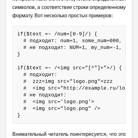
символов, а соответствие строки определенному
формату. Вот несколько простых примеров:
if($text =~ /num=[0-9]/) {

  # подходит: num=1, some_num=000, beben
  # не подходит: NUM=1, my_num=-1, num=a
}

if($text =~ /<img src="[^"]+">/) {

  # подходит:

  #  zzz<img src="logo.png">zzz

  #  <img src="http://example.ru/logo.pn
  # не подходит:

  #  <img src='logo.png'>

  #  <img src="logo.png" />

}
Внимательный читатель поинтересуется, что это