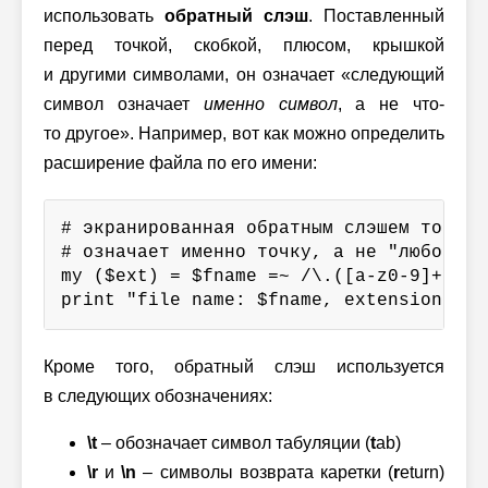
использовать
обратный слэш
. Поставленный
перед точкой, скобкой, плюсом, крышкой
и другими символами, он означает «следующий
символ означает
именно символ
, а не что-
то другое». Например, вот как можно определить
расширение файла по его имени:
# экранированная обратным слэшем точка

# означает именно точку, а не "любой сим
my ($ext) = $fname =~ /\.([a-z0-9]+)$/;

print "file name: $fname, extension: $e
Кроме того, обратный слэш используется
в следующих обозначениях:
\t
– обозначает символ табуляции (
t
ab)
\r
и
\n
– символы возврата каретки (
r
eturn)