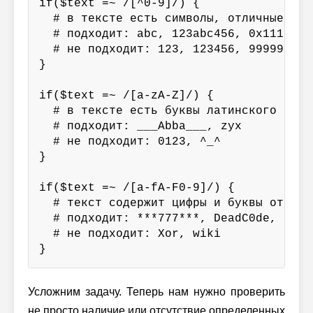
if($text =~ /[^0-9]/) {

  # в тексте есть символы, отличные от ц
  # подходит: abc, 123abc456, 0x11111111
  # не подходит: 123, 123456, 9999999999
}

if($text =~ /[a-zA-Z]/) {

  # в тексте есть буквы латинского алфав
  # подходит: ___Abba___, zyx

  # не подходит: 0123, ^_^

}

if($text =~ /[a-fA-F0-9]/) {

  # текст содержит цифры и буквы от A до
  # подходит: ***777***, DeadC0de, intel
  # не подходит: Xor, wiki

}
Усложним задачу. Теперь нам нужно проверить
не просто наличие или отсутствие определенных