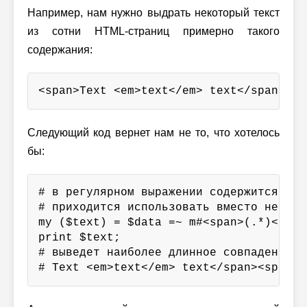
Например, нам нужно выдрать некоторый текст
из сотни HTML-страниц примерно такого
содержания:
<span>Text <em>text</em> text</span><sp
Следующий код вернет нам не то, что хотелось
бы:
# в регулярном выражении содержится слэш
# приходится использовать вместо него д
my ($text) = $data =~ m#<span>(.*)</span
print $text;

# выведет наиболее длинное совпадение:

# Text <em>text</em> text</span><span>S