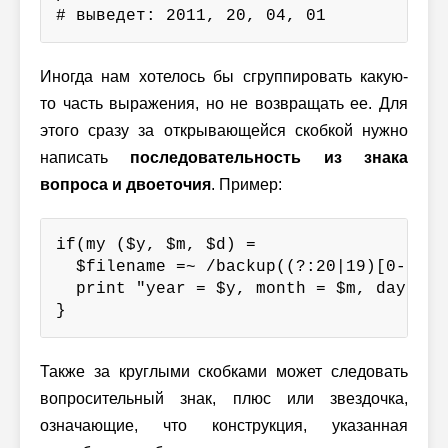
# выведет: 2011, 20, 04, 01
Иногда нам хотелось бы сгруппировать какую-
то часть выражения, но не возвращать ее. Для
этого сразу за открывающейся скобкой нужно
написать
последовательность из знака
вопроса и двоеточия
. Пример:
if(my ($y, $m, $d) =

  $filename =~ /backup((?:20|19)[0-9]{2
  print "year = $y, month = $m, day = $d
}
Также за круглыми скобками может следовать
вопросительный знак, плюс или звездочка,
означающие, что конструкция, указанная