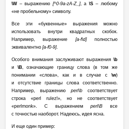
\W
– выражению
[^0-9a-zA-Z_]
,
а
\S
– любому
«не пробельному» символу.
Все эти «буквенные» выражения можно
использовать внутри квадратных скобок.
Например, выражение
[a-f\d]
полностью
эквивалентно
[a-f0-9]
.
Особого внимания заслуживают выражения
\b
и
\B
, означающие границу слова (в том же
понимании «слова», как и в случае с
\w
)
и отсутствие границы слова соответственно.
Например, выражению
perl\b
соответствует
строка «perl rulez!», но не соответствует
«perlmonk». С выражением
perl\B
все
с точностью наоборот. Надеюсь, идея ясна.
И еще один пример: