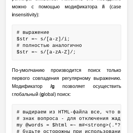
можно с помощью модификатора
/i
(case
i
nsensitivity):
# выражение

$str =~ s/[a-z]/i;

# полностью аналогично

$str =~ s/[a-zA-Z]/;
По-умолчанию производится поиск только
первого совпадения регулярному выражению.
Модификатор
/g
позволяет осуществить
глобальный (
g
lobal) поиск:
# выдираем из HTML-файла все, что выделе
# знак вопроса - для отключения жадного 
my @words = $html =~ m#<strong>(.*?)</st
# будьте осторожны при использовании /g