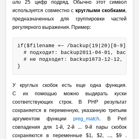
или
25 цифр подряд. Обычно этот символ
используется совместно с
круглыми скобками
,
предназначенных для группировки частей
регулярного выражения. Пример:
if($filename =~ /backup(19|20)[0-9]{2}-
  # подходит: backup2011-04-01, backup19
  # не подходит: backup1873-12-12, back
}
У круглых скобок есть еще одна функция.
С их помощью можно выдирать куски
соответствующих строк. В PHP результат
сохраняется в переменную, указанную третьим
аргументом функции
preg_match
. В Perl
совпадения для
1-й
,
2-й
...
9-й
пары скобок
сохраняются в переменные $1, $2, ..., $9 .