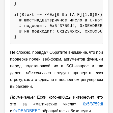
}

if($text =~ /^0x[0-9a-fA-F]{1,8}$/) {

  # шестнадцатеричное число в C-нотации

  # подходит: 0x5f3759df, 0xDEADBEEF

  # не подходит: 0x1234xxx, xxx0x5678, 
}
Не сложно, правда? Обратите внимание, что при
проверке полей веб-форм, аргументов функции
перед подстановкой их в SQL-запрос и так
далее,
обязательно
следует проверять
всю
строку, как это сделано в последнем регулярном
выражении.
Примечание:
Если кого-нибудь интересует, что
это за «магические числа»
0x5f3759df
и
0xDEADBEEF
, обращайтесь к Википедии.