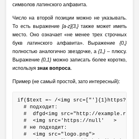
символов латинского алфавита.
Число на второй позиции можно не указывать.
То есть выражение
[a-z]{3,}
также может иметь
место. Оно означает «не менее трех строчных
букв латинского алфавита». Выражение
{0,}
полностью аналогично звездочке, а
{1,}
– плюсу.
Выражение
{0,1}
можно записать более коротко,
используя
знак вопроса
.
Пример (не самый простой, зато интересный):
if($text =~ /<img src=["']{1}https?[^"'
  # подходит:

  #  dfgd<img src="http://example.ru/lo
  #  <img src='https://null'   >

  # не подходит:

  #  <img src="logo.png">
