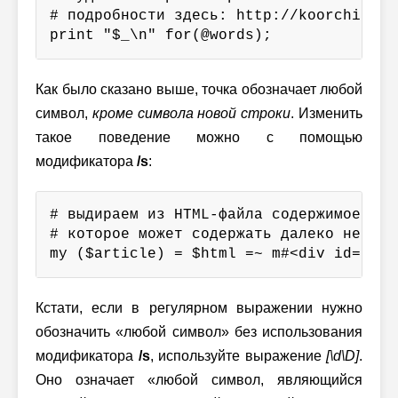
# подробности здесь: http://koorchik.bl
print "$_\n" for(@words);
Как было сказано выше, точка обозначает любой
символ,
кроме символа новой строки
. Изменить
такое поведение можно с помощью
модификатора
/s
:
# выдираем из HTML-файла содержимое стат
# которое может содержать далеко не одн
my ($article) = $html =~ m#<div id="art
Кстати, если в регулярном выражении нужно
обозначить «любой символ» без использования
модификатора
/s
, используйте выражение
[\d\D]
.
Оно означает «любой символ, являющийся