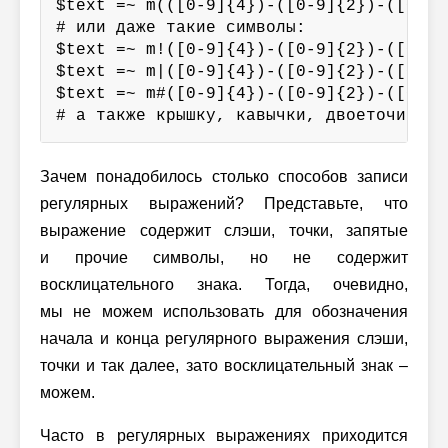
$text =~ m(([0-9]{4})-([0-9]{2})-([0-9]{
# или даже такие символы:

$text =~ m!([0-9]{4})-([0-9]{2})-([0-9]{
$text =~ m|([0-9]{4})-([0-9]{2})-([0-9]{
$text =~ m#([0-9]{4})-([0-9]{2})-([0-9]{
# а также крышку, кавычки, двоеточие, з
Зачем понадобилось столько способов записи
регулярных выражений? Представьте, что
выражение содержит слэши, точки, запятые
и прочие символы, но не содержит
восклицательного знака. Тогда, очевидно,
мы не можем использовать для обозначения
начала и конца регулярного выражения слэши,
точки и так далее, зато восклицательный знак –
можем.
Часто в регулярных выражениях приходится