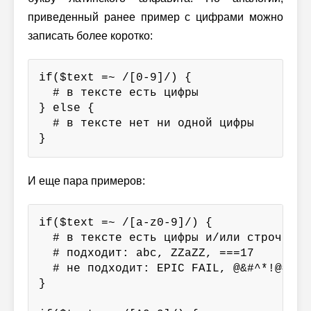
приведенный ранее пример с цифрами можно
записать более коротко:
if($text =~ /[0-9]/) {

  # в тексте есть цифры

} else {

  # в тексте нет ни одной цифры

}
И еще пара примеров:
if($text =~ /[a-z0-9]/) {

  # в тексте есть цифры и/или строчные б
  # подходит: abc, ZZaZZ, ===17

  # не подходит: EPIC FAIL, @&#^*!@#

}
