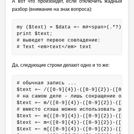
А вот что произойдет, если отключить жадный
разбор (внимание на знак вопроса):
my ($text) = $data =~ m#<span>(.*?)</spa
print $text;

# выведет первое совпадение:

# Text <em>text</em> text
Да, следующие строки делают одно и то же:
# обычная запись ...

$text =~ /([0-9]{4})-([0-9]{2})-([0-9]{2
# на самом деле - лишь сокращение операт
$text =~ m/([0-9]{4})-([0-9]{2})-([0-9]{
# вместо слэша можно использовать разны
$text =~ m{([0-9]{4})-([0-9]{2})-([0-9]{
$text =~ m<([0-9]{4})-([0-9]{2})-([0-9]{
$text =~ m[([0-9]{4})-([0-9]{2})-([0-9]{