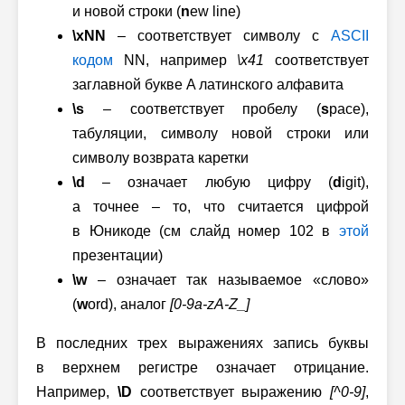
и новой строки (
n
ew line)
\xNN
– соответствует символу с
ASCII
кодом
NN, например
\x41
соответствует
заглавной букве A латинского алфавита
\s
– соответствует пробелу (
s
pace),
табуляции, символу новой строки или
символу возврата каретки
\d
– означает любую цифру (
d
igit),
а точнее – то, что считается цифрой
в Юникоде (см слайд номер 102 в
этой
презентации)
\w
– означает так называемое «слово»
(
w
ord), аналог
[0-9a-zA-Z_]
В последних трех выражениях запись буквы
в верхнем регистре означает отрицание.
Например,
\D
соответствует выражению
[^0-9]
,