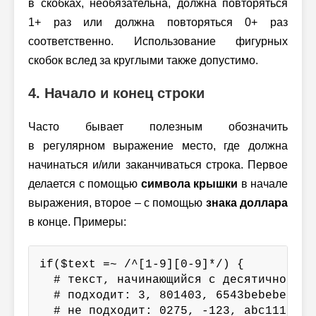
в скобках, необязательна, должна повторяться
1+ раз или должна повторяться 0+ раз
соответственно. Использование фигурных
скобок вслед за круглыми также допустимо.
4. Начало и конец строки
Часто бывает полезным обозначить
в регулярном выражение место, где должна
начинаться и/или заканчиваться строка. Первое
делается с помощью
символа крышки
в начале
выражения, второе – с помощью
знака доллара
в конце. Примеры:
if($text =~ /^[1-9][0-9]*/) {

  # текст, начинающийся с десятичной циф
  # подходит: 3, 801403, 6543bebebe

  # не подходит: 0275, -123, abc11111
