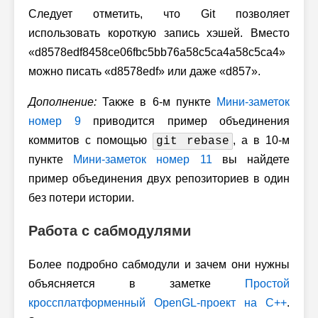
Следует отметить, что Git позволяет
использовать короткую запись хэшей. Вместо
«d8578edf8458ce06fbc5bb76a58c5ca4a58c5ca4»
можно писать «d8578edf» или даже «d857».
Дополнение:
Также в
6-м
пункте
Мини-заметок
номер 9
приводится пример объединения
коммитов с помощью
, а в
10-м
git rebase
пункте
Мини-заметок номер 11
вы найдете
пример объединения двух репозиториев в один
без потери истории.
Работа с сабмодулями
Более подробно сабмодули и зачем они нужны
объясняется в заметке
Простой
кроссплатформенный OpenGL-проект на C++
.