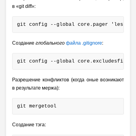
в «git diff»:
git config --global core.pager 'less -x
Создание
глобального
файла .gitignore
:
git config --global core.excludesfile ~
Разрешение конфликтов (когда оные возникают
в результате мержа):
git mergetool
Создание тэга: