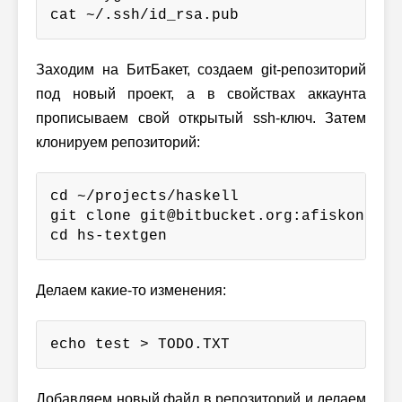
cat ~/.ssh/id_rsa.pub
Заходим на БитБакет, создаем git-репозиторий
под новый проект, а в свойствах аккаунта
прописываем свой открытый ssh-ключ. Затем
клонируем репозиторий:
cd ~/projects/haskell

git clone git@bitbucket.org:afiskon/hs-
cd hs-textgen
Делаем какие-то изменения:
echo test > TODO.TXT
Добавляем новый файл в репозиторий и делаем