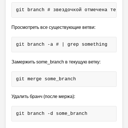
git branch # звездочкой отмечена текуща
Просмотреть все существующие ветви:
git branch -a # | grep something
Замержить some_branch в текущую ветку:
git merge some_branch
Удалить бранч (после мержа):
git branch -d some_branch