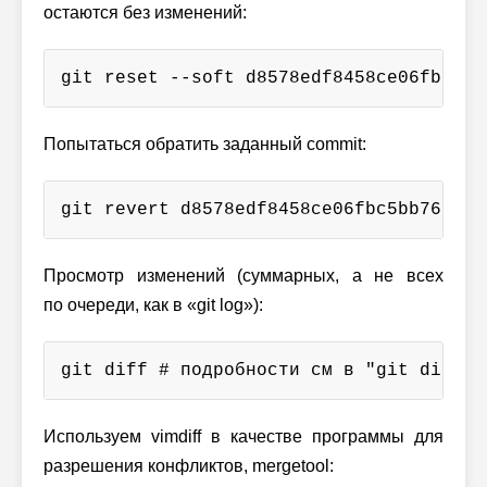
остаются без изменений:
git reset --soft d8578edf8458ce06fbc5bb
Попытаться обратить заданный commit:
git revert d8578edf8458ce06fbc5bb76a58c
Просмотр изменений (суммарных, а не всех
по очереди, как в «git log»):
git diff # подробности см в "git diff -
Используем vimdiff в качестве программы для
разрешения конфликтов, mergetool: