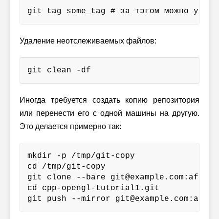
git tag some_tag # за тэгом можно указа
Удаление неотслеживаемых файлов:
git clean -df
Иногда требуется создать копию репозитория
или перенести его с одной машины на другую.
Это делается примерно так:
mkdir -p /tmp/git-copy

cd /tmp/git-copy

git clone --bare git@example.com:afisko
cd cpp-opengl-tutorial1.git

git push --mirror git@example.com:afisk