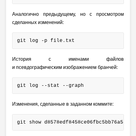
Аналогично предыдущему, но с просмотром
сделанных изменений:
git log -p file.txt
История с именами файлов
и псевдографическим изображением бранчей:
git log --stat --graph
Изменения, сделанные в заданном коммите:
git show d8578edf8458ce06fbc5bb76a58c5c