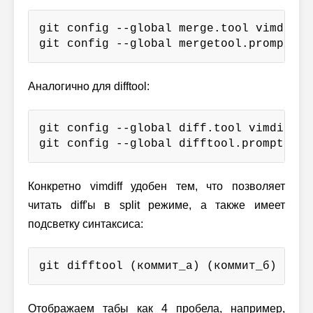
git config --global merge.tool vimdiff

git config --global mergetool.prompt fa
Аналогично для difftool:
git config --global diff.tool vimdiff

git config --global difftool.prompt fal
Конкретно vimdiff удобен тем, что позволяет
читать diff'ы в split режиме, а также имеет
подсветку синтаксиса:
git difftool (коммит_а) (коммит_б)
Отображаем табы как 4 пробела, например,