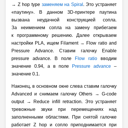
→ Z hop type
заменяем на Spiral
. Это устраняет
«паутину». В данном 3D-принтере паутина
вызвана неудачной конструкцией сопла.
За неимением сопла на замену прибегаем
к программному решению. Далее открываем
настройки PLA, ищем Filament → Flow ratio and
Pressure Advance. Ставим галочку Enable
pressure advance. В поле
Flow ratio
вводим
значение 0.94, а в поле
Pressure advance
–
значение 0.1.
Наконец, в основном окне слева ставим галочку
Advanced и снимаем галочку Others → G-code
output → Reduce infill retraction. Это устраняет
тревожные звуки при перемещениях над
заполненными областями. При снятой галочке
работает Z hop и сопло приподнимается при