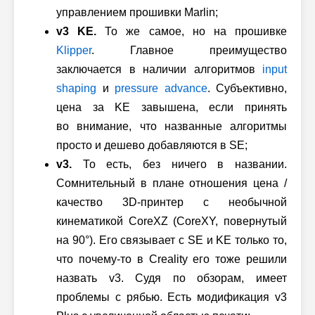
управлением прошивки Marlin;
v3 KE.
То же самое, но на прошивке
Klipper
. Главное преимущество
заключается в наличии алгоритмов
input
shaping
и
pressure advance
. Субъективно,
цена за KE завышена, если принять
во внимание, что названные алгоритмы
просто и дешево добавляются в SE;
v3.
То есть, без ничего в названии.
Сомнительный в плане отношения цена /
качество 3D-принтер с необычной
кинематикой CoreXZ (CoreXY, повернутый
на 90°). Его связывает с SE и KE только то,
что почему-то в Creality его тоже решили
назвать v3. Судя по обзорам, имеет
проблемы с рябью. Есть модификация v3