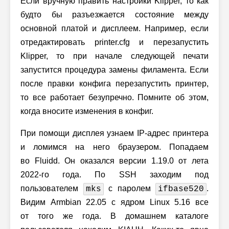
Если вручную править настройки Klipper, то как
будто бы разъезжается состояние между
основной платой и дисплеем. Например, если
отредактировать printer.cfg и перезапустить
Klipper, то при начале следующей печати
запустится процедура замены филамента. Если
после правки конфига перезапустить принтер,
то все работает безупречно. Помните об этом,
когда вносите изменения в конфиг.
При помощи дисплея узнаем IP-адрес принтера
и ломимся на него браузером. Попадаем
во Fluidd. Он оказался версии 1.19.0 от лета
2022-го
года. По SSH заходим под
пользователем
с паролем
.
mks
ifbase520
Видим Armbian 22.05 с ядром Linux 5.16 все
от того же года. В домашнем каталоге