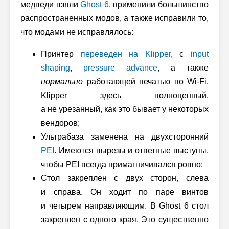
медведи взяли
Ghost 6
, применили большинство
распространенных модов, а также исправили то,
что модами не исправлялось:
Принтер
переведен на Klipper
, с
input
shaping
,
pressure advance
, а также
нормально
работающей печатью по Wi-Fi.
Klipper здесь полноценный,
а не урезанный, как это бывает у некоторых
вендоров;
Ультрабаза заменена на двухсторонний
PEI
. Имеются вырезы и ответные выступы,
чтобы PEI всегда примагничивался ровно;
Стол закреплен с двух сторон, слева
и справа. Он ходит по паре винтов
и четырем направляющим. В Ghost 6 стол
закреплен с одного края. Это существенно