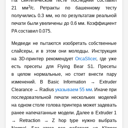
На синтетическом тесте последний составил
3
21 мм
/с. Ретракты по башенному тесту
получились 0.3 мм, но по результатам реальной
печати были увеличены до 0.6 мм. Коэффициент
PA составил 0.075.
Медведи не пытаются изобретать собственные
слайсеры, и в этом они молодцы. Инструкция
на 3D-принтер рекомендует
OrcaSlicer
, где уже
есть пресеты для Flying Bear S1. Пресеты
в целом нормальные, но стоит внести пару
изменений. В Basic Information → Extruder
Clearance → Radius
указываем 55 мм
. Иначе при
последовательной печати нескольких моделей
на одном столе голова принтера может задевать
ранее напечатанные модели. Далее в Extruder 1
→ Retraction → Z hop type нужно выбрать