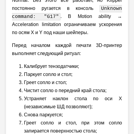
Normal. Без этого все работает, но Klipper
постоянно ругается в консоль
Unknown
. В Motion ability →
command: "G17"
Acceleration limitation ограничиваем ускорения
по осям X и Y под наши шейперы.
Перед началом каждой печати 3D-принтер
выполняет следующий ритуал:
Калибрует тензодатчики;
Паркует сопло и стол;
Греет сопло и стол;
Чистит сопло о передний край стола;
Устраняет наклон стола по оси X
(независимые ШД позволяют);
Снова паркуется;
Греет сопло и стол, при этом сопло
запирается поверхностью стола;