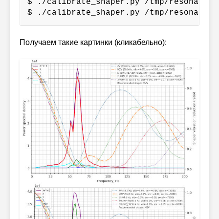
$ ./calibrate_shaper.py /tmp/resonances
$ ./calibrate_shaper.py /tmp/resonances
Получаем такие картинки (кликабельно):