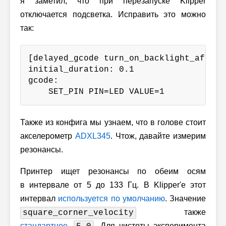
я заметил, что при перезапуске Klipper
отключается подсветка. Исправить это можно
так:
[delayed_gcode turn_on_backlight_after_r
initial_duration: 0.1

gcode:

    SET_PIN PIN=LED VALUE=1
Также из конфига мы узнаем, что в голове стоит
акселерометр
ADXL345
. Чтож, давайте измерим
резонансы.
Принтер ищет резонансы по обеим осям
в интервале от 5 до 133 Гц. В Klipper'е этот
интервал
используется по умолчанию
. Значение
также
square_corner_velocity
стандартное
,
. Для чистоты эксперимента