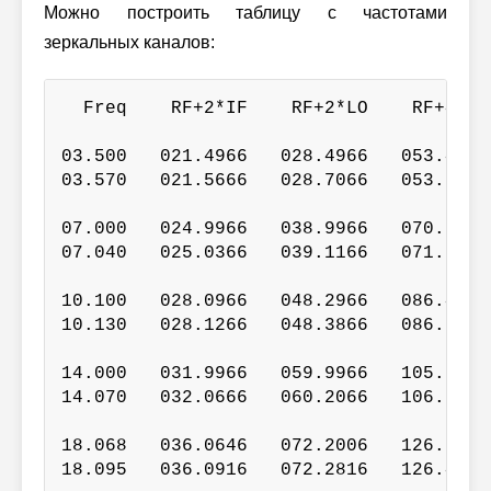
Можно построить таблицу с частотами
зеркальных каналов:
  Freq    RF+2*IF    RF+2*LO    RF+4*LO
03.500   021.4966   028.4966   053.4932
03.570   021.5666   028.7066   053.8432
07.000   024.9966   038.9966   070.9932
07.040   025.0366   039.1166   071.1932
10.100   028.0966   048.2966   086.4932
10.130   028.1266   048.3866   086.6432
14.000   031.9966   059.9966   105.9932
14.070   032.0666   060.2066   106.3432
18.068   036.0646   072.2006   126.3332
18.095   036.0916   072.2816   126.4682