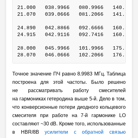
21.000   038.9966   080.9966   140.9932
21.070   039.0666   081.2066   141.3432
24.890   042.8866   092.6666   160.4432
24.915   042.9116   092.7416   160.5682
28.000   045.9966   101.9966   175.9932
28.070   046.0666   102.2066   176.3432
Точное значение ПЧ равно 8.9983 МГц. Таблица
построена для этой частоты. Было решено
не рассматривать работу смесителей
на гармониках гетеродина выше
5-й
. Дело в том,
что конверсионные потери диодного кольцевого
смесителя при работе на
7-й
гармонике LO
составляют ~30 dB. Кроме того, использованные
в HBR/8B
усилители с обратной связью