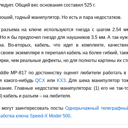
ледует. Общий вес основания составил 525 г.
ороший, годный манипулятор. Но есть и пара недостатков.
е разъема на ключе используются гнезда с шагом 2.54 м
Но я бы предпочел гнездо для наушников 3.5 мм. А так ну
юча.
Во-вторых,
кабель, что идет в комплекте, качестве
 своем экземпляре я перепаял кабель на более гибкий, та
ирки, чем реальные дефекты, но для полноты картины их ст
addle MP-817 по достоинству оценят любители работать в
я какого-нибудь
QCX
или
KX3
. Для шека манипулятор тож
ание. Главные недостатки манипулятора: (1) его не так-то
) кабель и разъем – на любителя.
 могут заинтересовать посты
Однорычажный телеграфный
аботка ключа Speed-X Model 500
.