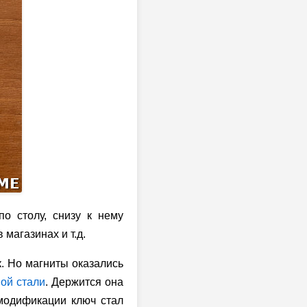
о столу, снизу к нему
магазинах и т.д.
к. Но магниты оказались
ной стали
. Держится она
модификации ключ стал