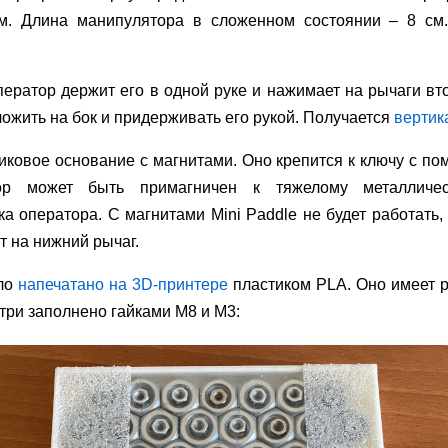
. Длина манипулятора в сложенном состоянии – 8 см.
ератор держит его в одной руке и нажимает на рычаги вто
ожить на бок и придерживать его рукой. Получается
вертик
иковое основание с магнитами. Оно крепится к ключу с п
тор может быть примагничен к тяжелому металличес
а оператора. С магнитами Mini Paddle не будет работать,
т на нижний рычаг.
ло
напечатано на 3D-принтере
пластиком PLA. Оно имеет 
три заполнено гайками M8 и M3: