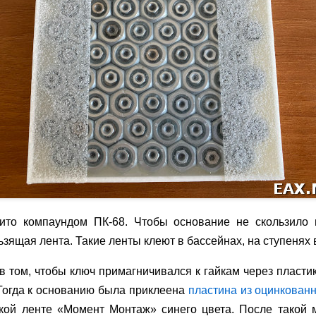
лито компаундом ПК-68. Чтобы основание не скользило п
зящая лента. Такие ленты клеют в бассейнах, на ступенях в 
 том, чтобы ключ примагничивался к гайкам через пласти
 Тогда к основанию была приклеена
пластина из оцинкован
йкой ленте «Момент Монтаж» синего цвета. После такой 