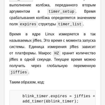
выполнение колбэка, переданного вторым
аргументом в
. Время
timer_setup
срабатывания колбэка определяется значением
поля
структуры
.
expires
timer_list
Время в ядре Linux измеряется в так
называемых jiffies. Это время с момента запуска
системы. Единица измерения jiffies зависит
от платформы. Макрос
хранит количество
HZ
jiffies в одной секунде. Текущее время можно
получить через глобальную переменную
.
jiffies
Таким образом, код:
    blink_timer.expires = jiffies + (1*H
    add_timer(&blink_timer);