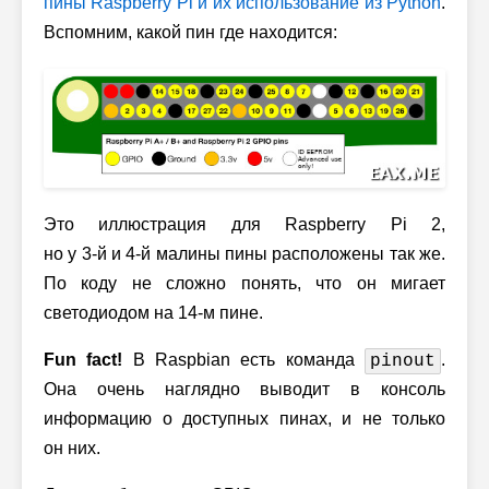
пины Raspberry Pi и их использование из Python
.
Вспомним, какой пин где находится:
Это иллюстрация для Raspberry Pi 2,
но у
3-й
и
4-й
малины пины расположены так же.
По коду не сложно понять, что он мигает
светодиодом на
14-м
пине.
Fun fact!
В Raspbian есть команда
.
pinout
Она очень наглядно выводит в консоль
информацию о доступных пинах, и не только
он них.