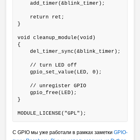
    add_timer(&blink_timer);

    return ret;

}

void cleanup_module(void)

{

    del_timer_sync(&blink_timer);

    // turn LED off

    gpio_set_value(LED, 0);

    // unregister GPIO

    gpio_free(LED);

}

MODULE_LICENSE("GPL");
С GPIO мы уже работали в рамках заметки
GPIO-