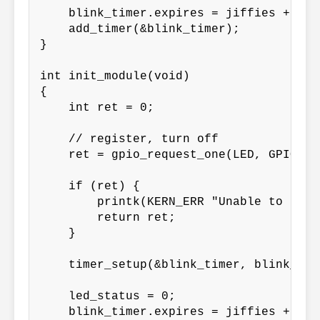
    blink_timer.expires = jiffies + (1*H
    add_timer(&blink_timer);

}

int init_module(void)

{

    int ret = 0;

    // register, turn off

    ret = gpio_request_one(LED, GPIOF_O
    if (ret) {

        printk(KERN_ERR "Unable to requ
        return ret;

    }

    timer_setup(&blink_timer, blink_tim
    led_status = 0;

    blink_timer.expires = jiffies + (1*H