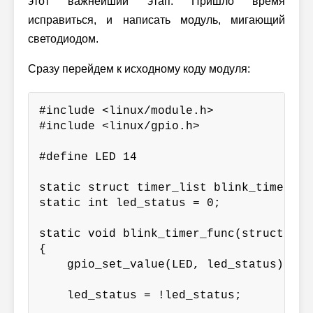
этот важнейший этап. Пришло время
исправиться, и написать модуль, мигающий
светодиодом.
Сразу перейдем к исходному коду модуля:
#include <linux/module.h>

#include <linux/gpio.h>

#define LED 14

static struct timer_list blink_timer;

static int led_status = 0;

static void blink_timer_func(struct tim
{

    gpio_set_value(LED, led_status);

    led_status = !led_status;
