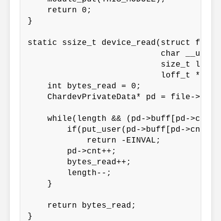
    return 0;

}

static ssize_t device_read(struct file *
                           char __user *
                           size_t length
                           loff_t *offse
    int bytes_read = 0;

    ChardevPrivateData* pd = file->priva
    while(length && (pd->buff[pd->cnt] 
        if(put_user(pd->buff[pd->cnt], 
            return -EINVAL;

        pd->cnt++;

        bytes_read++;

        length--;

    }

    return bytes_read;

}
