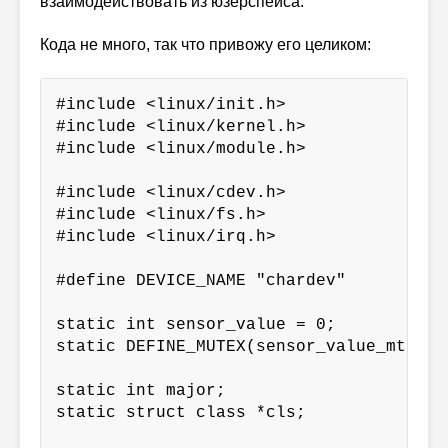
взаимодействовать из юзерспейса.
Кода не много, так что привожу его целиком:
#include <linux/init.h>

#include <linux/kernel.h>

#include <linux/module.h>

#include <linux/cdev.h>

#include <linux/fs.h>

#include <linux/irq.h>

#define DEVICE_NAME "chardev"

static int sensor_value = 0;

static DEFINE_MUTEX(sensor_value_mtx);

static int major;

static struct class *cls;
