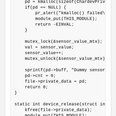
    pd = kmalloc(sizeof(ChardevPrivateD
    if(pd == NULL) {

        pr_alert("kmalloc() failed\n");

        module_put(THIS_MODULE);

        return -EINVAL;

    }

    mutex_lock(&sensor_value_mtx);

    val = sensor_value;

    sensor_value++;

    mutex_unlock(&sensor_value_mtx);

    sprintf(pd->buff, "Dummy sensor val
    pd->cnt = 0;

    file->private_data = pd;

    return 0;

}

static int device_release(struct inode 
    kfree(file->private_data);

    module_put(THIS_MODULE);
