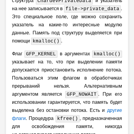
структура
и указатель
ChardevPrivateData
на нее записывается в
.
file->private_data
Это специальное поле, где можно сохранить
указатель на какие-то интересные модулю
данные. Память под структуру выделяется при
помощи
.
kmalloc()
Флаг
в аргументах
GFP_KERNEL
kmalloc()
указывает на то, что при выделении памяти
допускается приостановить исполнение потока.
Пользоваться этим флагом в обработчиках
прерываний нельзя. Альтернативным
аргументом является
. При его
GFP_NOWAIT
использовании гарантируется, что память будет
выделена без остановки потока. Есть и
другие
флаги
. Процедура
, предназначенная
kfree()
для освобождения памяти, никогда