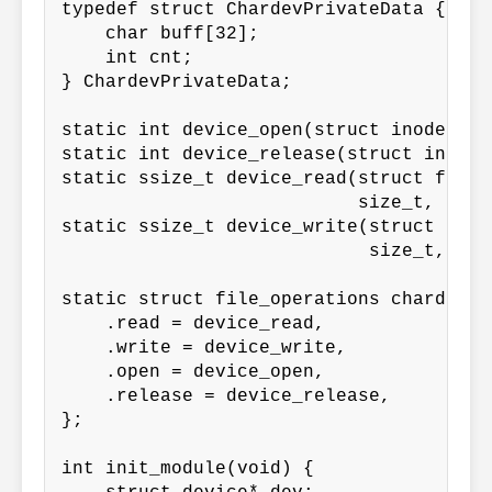
typedef struct ChardevPrivateData {

    char buff[32];

    int cnt;

} ChardevPrivateData;

static int device_open(struct inode *, 
static int device_release(struct inode 
static ssize_t device_read(struct file 
                           size_t, loff_
static ssize_t device_write(struct file
                            size_t, loff
static struct file_operations chardev_fo
    .read = device_read,

    .write = device_write,

    .open = device_open,

    .release = device_release,

};

int init_module(void) {
