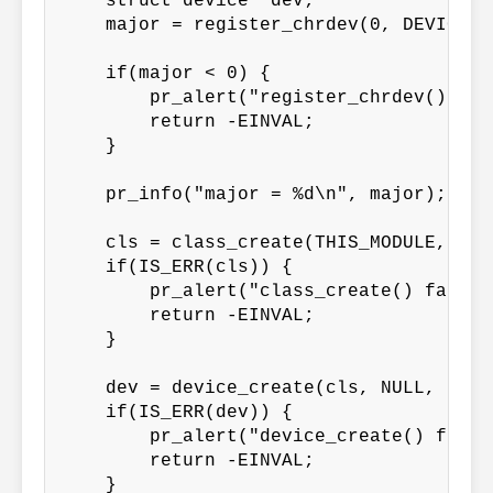
    struct device* dev;

    major = register_chrdev(0, DEVICE_N
    if(major < 0) {

        pr_alert("register_chrdev() fai
        return -EINVAL;

    }

    pr_info("major = %d\n", major);

    cls = class_create(THIS_MODULE, DEVI
    if(IS_ERR(cls)) {

        pr_alert("class_create() failed
        return -EINVAL;

    }

    dev = device_create(cls, NULL, MKDE
    if(IS_ERR(dev)) {

        pr_alert("device_create() faile
        return -EINVAL;

    }
