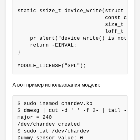
static ssize_t device_write(struct file 
                            const char 
                            size_t len,

                            loff_t *off)
    pr_alert("device_write() is not imp
    return -EINVAL;

}

MODULE_LICENSE("GPL");
А вот пример использования модуля:
$ sudo insmod chardev.ko

$ dmesg | cut -d ' ' -f 2- | tail -n 2

major = 240

/dev/chardev created

$ sudo cat /dev/chardev

Dummy sensor value: 0
