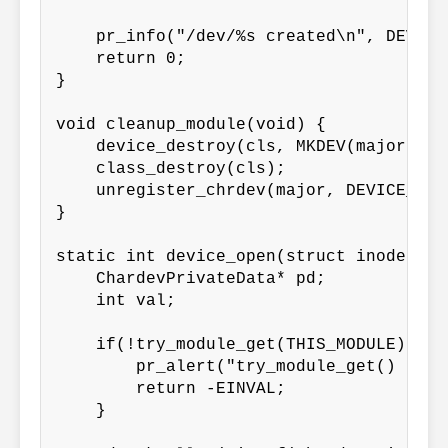
    pr_info("/dev/%s created\n", DEVICE_
    return 0;

}

void cleanup_module(void) {

    device_destroy(cls, MKDEV(major, 0))
    class_destroy(cls);

    unregister_chrdev(major, DEVICE_NAME
}

static int device_open(struct inode *in
    ChardevPrivateData* pd;

    int val;

    if(!try_module_get(THIS_MODULE)) {

        pr_alert("try_module_get() faile
        return -EINVAL;

    }
