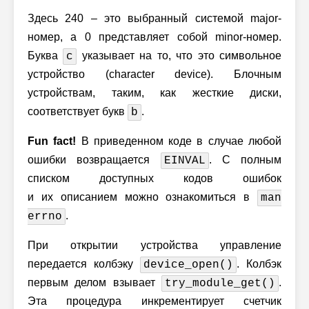
Здесь 240 – это выбранный системой major-
номер, а 0 представляет собой minor-номер.
Буква
указывает на то, что это символьное
c
устройство (character device). Блочным
устройствам, таким, как жесткие диски,
соответствует букв
.
b
Fun fact!
В приведенном коде в случае любой
ошибки возвращается
. С полным
EINVAL
списком доступных кодов ошибок
и их описанием можно ознакомиться
в
man
.
errno
При открытии устройства управление
передается колбэку
. Колбэк
device_open()
первым делом взывает
.
try_module_get()
Эта процедура инкрементирует счетчик