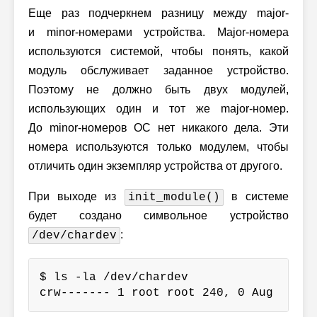
Еще раз подчеркнем разницу между major-
и minor-номерами устройства.
Major-номера
используются системой, чтобы понять, какой
модуль обслуживает заданное устройство.
Поэтому не должно быть двух модулей,
использующих один и тот же major-номер.
До minor-номеров ОС нет никакого дела. Эти
номера используются только модулем, чтобы
отличить один экземпляр устройства от другого.
При выходе из
в системе
init_module()
будет создано символьное устройство
:
/dev/chardev
$ ls -la /dev/chardev

crw------- 1 root root 240, 0 Aug  7 12