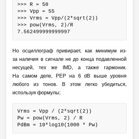
>>> R = 50

>>> Vpp = 55

>>> Vrms = Vpp/(2*sqrt(2))

>>> pow(Vrms, 2)/R

7.562499999999997
Но осциллограф привирает, как минимум из-
за наличия в сигнале не до конца подавленной
несущей, тех же IMD, а также гармоник.
На самом деле, PEP на 6 dB выше уровня
любого из тонов. В этом легко убедиться,
используя формулы:
Vrms = Vpp / (2*sqrt(2))

Pw = pow(Vrms, 2) / R

PdBm = 10*log10(1000 * Pw)