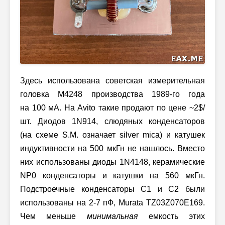
Здесь использована советская измерительная
головка М4248 производства
1989-го года
на 100 мА. На Avito такие продают по цене ~2$/
шт. Диодов 1N914, слюдяных конденсаторов
(на схеме S.M. означает silver mica) и катушек
индуктивности на 500 мкГн не нашлось. Вместо
них использованы диоды 1N4148, керамические
NP0 конденсаторы и катушки на 560 мкГн.
Подстроечные конденсаторы C1 и C2 были
использованы на 2-7 пФ, Murata TZ03Z070E169.
Чем меньше
минимальная
емкость этих