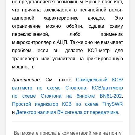
не представляется возможным. Брюне поясняет,
что причина заключается в нелинейной вольт-
амперной характеристике диодов. Это
ограничение можно обойти, сделав схему
переключаемой, либо применив
микроконтроллер с АЦП. Также оно не вызывает
проблем, если вы делаете
КСВ-метр
для
трансивера или усилителя на фиксированную
мощность.
Дополнение:
См. также
Самодельный КСВ/
ваттметр по схеме Стоктона
,
КСВ/ваттметр
по схеме Стоктона на бинокле BN61-202
,
Простой индикатор КСВ по схеме TinySWR
и
Детектор наличия ВЧ сигнала от передатчика
.
Вы можете прислать комментарий мне на почту