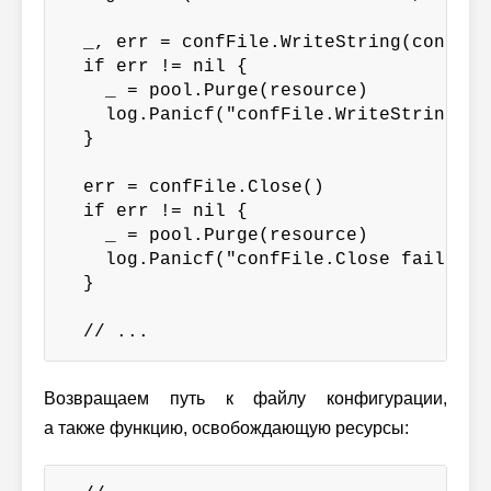
  _, err = confFile.WriteString(configB
  if err != nil {

    _ = pool.Purge(resource)

    log.Panicf("confFile.WriteString fa
  }

  err = confFile.Close()

  if err != nil {

    _ = pool.Purge(resource)

    log.Panicf("confFile.Close failed: %
  }

  // ...
Возвращаем путь к файлу конфигурации,
а также функцию, освобождающую ресурсы: