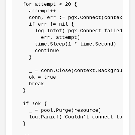
  for attempt < 20 {

    attempt++

    conn, err := pgx.Connect(context.Ba
    if err != nil {

      log.Infof("pgx.Connect failed: %v
        err, attempt)

      time.Sleep(1 * time.Second)

      continue

    }

    _ = conn.Close(context.Background())
    ok = true

    break

  }

  if !ok {

    _ = pool.Purge(resource)

    log.Panicf("Couldn't connect to Post
  }
