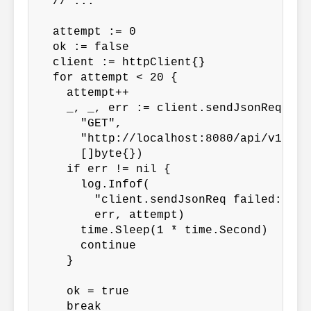
  // ...

  attempt := 0

  ok := false

  client := httpClient{}

  for attempt < 20 {

    attempt++

    _, _, err := client.sendJsonReq(

      "GET",

      "http://localhost:8080/api/v1/reco
      []byte{})

    if err != nil {

      log.Infof(

        "client.sendJsonReq failed: %v,
        err, attempt)

      time.Sleep(1 * time.Second)

      continue

    }

    ok = true

    break
