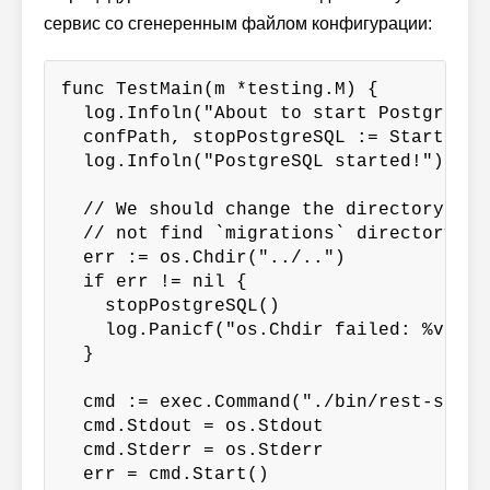
сервис со сгенеренным файлом конфигурации:
func TestMain(m *testing.M) {

  log.Infoln("About to start PostgreSQL.
  confPath, stopPostgreSQL := StartPostg
  log.Infoln("PostgreSQL started!")

  // We should change the directory, ot
  // not find `migrations` directory

  err := os.Chdir("../..")

  if err != nil {

    stopPostgreSQL()

    log.Panicf("os.Chdir failed: %v", er
  }

  cmd := exec.Command("./bin/rest-servi
  cmd.Stdout = os.Stdout

  cmd.Stderr = os.Stderr

  err = cmd.Start()
