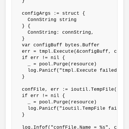
  }

  configArgs := struct {

    ConnString string

  } {

    ConnString: connString,

  }

  var configBuff bytes.Buffer

  err = tmpl.Execute(&configBuff, config
  if err != nil {

    _ = pool.Purge(resource)

    log.Panicf("tmpl.Execute failed: %v"
  }

  confFile, err := ioutil.TempFile("", 
  if err != nil {

    _ = pool.Purge(resource)

    log.Panicf("ioutil.TempFile failed: 
  }

  log.Infof("confFile.Name = %s", confF