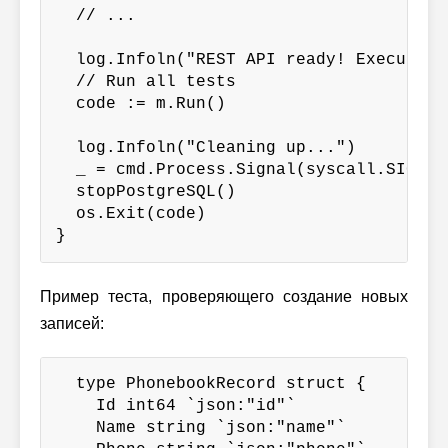
  // ...

  log.Infoln("REST API ready! Executing 
  // Run all tests

  code := m.Run()

  log.Infoln("Cleaning up...")

  _ = cmd.Process.Signal(syscall.SIGTERM
  stopPostgreSQL()

  os.Exit(code)

}
Пример теста, проверяющего создание новых
записей:
  type PhonebookRecord struct {

    Id int64 `json:"id"`

    Name string `json:"name"`
