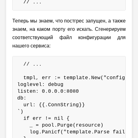
  // ...
Теперь мы знаем, что постгрес запущен, а также
знаем, на каком порту его искать. Сгенерируем
соответствующий файл конфигурации для
нашего сервиса:
  // ...

  tmpl, err := template.New("config").Pa
loglevel: debug

listen: 0.0.0.0:8080

db:

  url: {{.ConnString}}

`)

  if err != nil {

    _ = pool.Purge(resource)

    log.Panicf("template.Parse failed: %