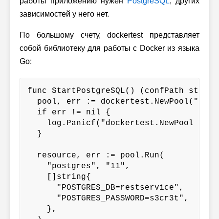
работы приложению нужен
PostgreSQL
, других
зависимостей у него нет.
По большому счету, dockertest представляет
собой библиотеку для работы с Docker из языка
Go:
func StartPostgreSQL() (confPath string
  pool, err := dockertest.NewPool("")

  if err != nil {

    log.Panicf("dockertest.NewPool fail
  }

  resource, err := pool.Run(

    "postgres", "11",

    []string{

      "POSTGRES_DB=restservice",

      "POSTGRES_PASSWORD=s3cr3t",

    },
