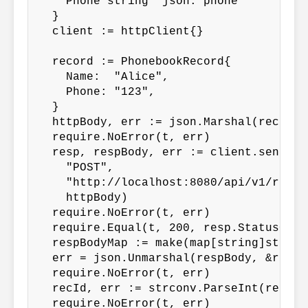
    Phone string `json:"phone"`

  }

  client := httpClient{}

  record := PhonebookRecord{

    Name:  "Alice",

    Phone: "123",

  }

  httpBody, err := json.Marshal(record)

  require.NoError(t, err)

  resp, respBody, err := client.sendJson
    "POST",

    "http://localhost:8080/api/v1/record
    httpBody)

  require.NoError(t, err)

  require.Equal(t, 200, resp.StatusCode)
  respBodyMap := make(map[string]string,
  err = json.Unmarshal(respBody, &respBo
  require.NoError(t, err)

  recId, err := strconv.ParseInt(respBo
  require.NoError(t, err)
