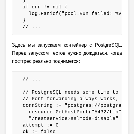
  )

  if err != nil {

    log.Panicf("pool.Run failed: %v", er
  }

  // ...
Здесь мы запускаем контейнер с PostgreSQL.
Перед запуском тестов нужно дождаться, когда
постгрес реально поднимется:
  // ...

  // PostgreSQL needs some time to start
  // Port forwarding always works, thus
  connString := "postgres://postgres:s3c
    resource.GetHostPort("5432/tcp")+

    "/restservice?sslmode=disable"

  attempt := 0

  ok := false
