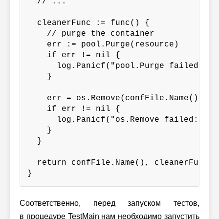
  // ...

  cleanerFunc := func() {

    // purge the container

    err := pool.Purge(resource)

    if err != nil {

      log.Panicf("pool.Purge failed: %v"
    }

    err = os.Remove(confFile.Name())

    if err != nil {

      log.Panicf("os.Remove failed: %v",
    }

  }

  return confFile.Name(), cleanerFunc

}
Соответственно, перед запуском тестов,
в процедуре TestMain нам необходимо запустить