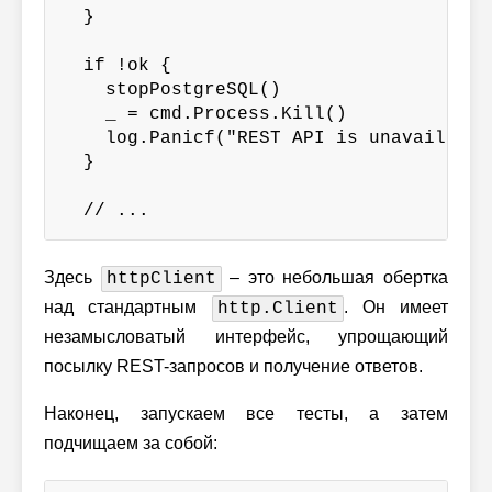
  }

  if !ok {

    stopPostgreSQL()

    _ = cmd.Process.Kill()

    log.Panicf("REST API is unavailable"
  }

  // ...
Здесь
– это небольшая обертка
httpClient
над стандартным
. Он имеет
http.Client
незамысловатый интерфейс, упрощающий
посылку REST-запросов и получение ответов.
Наконец, запускаем все тесты, а затем
подчищаем за собой: