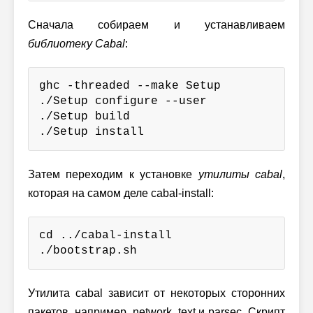
Сначала собираем и устанавливаем
библиотеку Cabal
:
ghc -threaded --make Setup

./Setup configure --user

./Setup build

./Setup install
Затем переходим к установке
утилиты cabal
,
которая на самом деле cabal-install:
cd ../cabal-install

./bootstrap.sh
Утилита cabal зависит от некоторых сторонних
пакетов, например, network, text и parsec. Скрипт