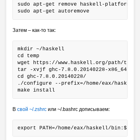
sudo apt-get remove haskell-platform

sudo apt-get autoremove
Затем – как-то так:
mkdir ~/haskell

cd temp

wget https://www.haskell.org/path/to/so
tar -xvjf ghc-7.8.0.20140228-x86_64-unk
cd ghc-7.8.0.20140228/

./configure --prefix=/home/eax/haskell

make install
В
свой ~/.zshrc
или ~/.bashrc дописываем:
export PATH=/home/eax/haskell/bin:$PATH