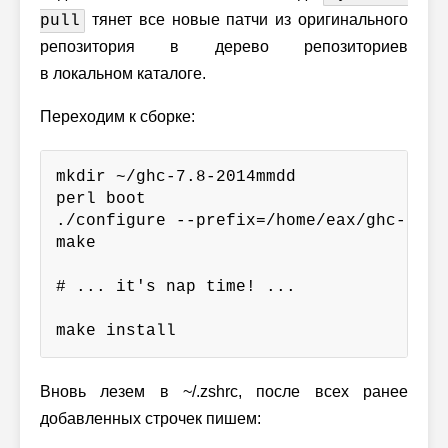
тянет все новые патчи из оригинального
pull
репозитория в дерево репозиториев
в локальном каталоге.
Переходим к сборке:
mkdir ~/ghc-7.8-2014mmdd

perl boot

./configure --prefix=/home/eax/ghc-7.8-2
make

# ... it's nap time! ...

make install
Вновь лезем в ~/.zshrc, после всех ранее
добавленных строчек пишем: