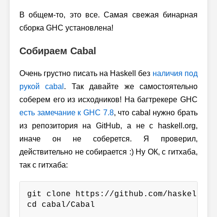
В общем-то, это все. Самая свежая бинарная
сборка GHC установлена!
Собираем Cabal
Очень грустно писать на Haskell без
наличия под
рукой cabal
. Так давайте же самостоятельно
соберем его из исходников! На багтрекере GHC
есть замечание к GHC 7.8
, что cabal нужно брать
из репозитория на GitHub, а не с haskell.org,
иначе он не соберется. Я проверил,
действительно не собирается :) Ну ОК, с гитхаба,
так с гитхаба:
git clone https://github.com/haskell/cab
cd cabal/Cabal