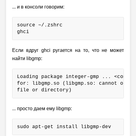
... и в консоли говорим:
source ~/.zshrc

ghci
Если вдруг ghci ругается на то, что не может
найти libgmp:
Loading package integer-gmp ... <comman
for: libgmp.so (libgmp.so: cannot open 
file or directory)
... просто даем ему libgmp:
sudo apt-get install libgmp-dev