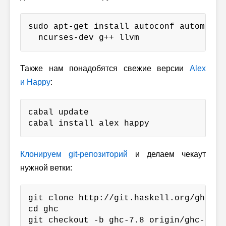
sudo apt-get install autoconf automake 
  ncurses-dev g++ llvm
Также нам понадобятся свежие версии
Alex
и Happy
:
cabal update

cabal install alex happy
Клонируем git-репозиторий
и делаем чекаут
нужной ветки:
git clone http://git.haskell.org/ghc.git
cd ghc

git checkout -b ghc-7.8 origin/ghc-7.8