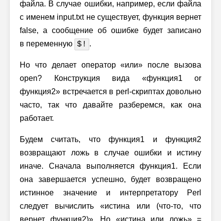
файла. В случае ошибки, например, если файла
с именем input.txt не существует, функция вернет
false, а сообщение об ошибке будет записано
в переменную
.
$!
Но что делает оператор «или» после вызова
open? Конструкция вида «функция1 or
функция2» встречается в perl-скриптах довольно
часто, так что давайте разберемся, как она
работает.
Будем считать, что функция1 и функция2
возвращают ложь в случае ошибки и истину
иначе. Сначала выполняется функция1. Если
она завершается успешно, будет возвращено
истинное значение и интерпретатору Perl
следует вычислить «истина или (что-то, что
вернет функция2)». Но «истина или ложь» =