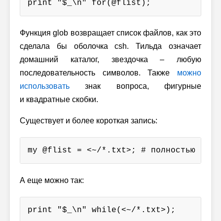
print "$_\n" for(@flist);
Функция glob возвращает список файлов, как это
сделала бы оболочка csh. Тильда означает
домашний каталог, звездочка – любую
последовательность символов. Также
можно
использовать
знак вопроса, фигурные
и квадратные скобки.
Существует и более короткая запись:
my @flist = <~/*.txt>; # полностью экви
А еще можно так:
print "$_\n" while(<~/*.txt>);