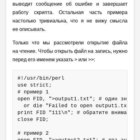
выводит сообщение об ошибке и завершает
работу скрипта. Остальная часть примера
настолько тривиальна, что я не вижу смысла
ее описывать.
Только что мы рассмотрели открытие файла
на чтение. Чтобы открыть файл на запись, нужно
перед его именем указать > или >>:
#!/usr/bin/perl

use strict;

# пример 1

open FID, ">output1.txt"; # один знак "б
  or die "Failed to open output1.txt: $!
print FID "111\n"; # обратите внимание 
close FID;

# пример 2
