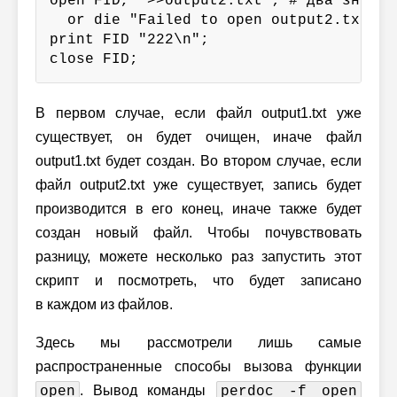
open FID, ">>output2.txt"; # два знака "
  or die "Failed to open output2.txt: $!
print FID "222\n";

close FID;
В первом случае, если файл output1.txt уже
существует, он будет очищен, иначе файл
output1.txt будет создан. Во втором случае, если
файл output2.txt уже существует, запись будет
производится в его конец, иначе также будет
создан новый файл. Чтобы почувствовать
разницу, можете несколько раз запустить этот
скрипт и посмотреть, что будет записано
в каждом из файлов.
Здесь мы рассмотрели лишь самые
распространенные способы вызова функции
. Вывод команды
open
perdoc -f open