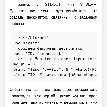
и запись в STDOUT или STDERR.
Единственное, о чем следует позаботится – это
создать дескриптор, связанный с заданным
файлом.
#!/usr/bin/perl

use strict;

# создаем файловый дескриптор

open FID, "input.txt"

  or die "Failed to open input.txt: $!\n
my $i = 0;

print "line ".++$i.": $_" while(<FID>);

close FID; # закрываем файловый дескрип
Собственно создание файлового дескриптора
происходит на четвертой строчке. Функция open
принимает два аргумента – дескриптор и имя