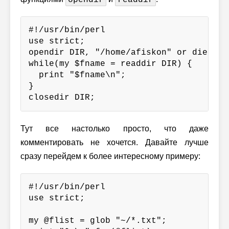
#!/usr/bin/perl

use strict;

opendir DIR, "/home/afiskon" or die $!;

while(my $fname = readdir DIR) {

  print "$fname\n";

}

closedir DIR;
Тут все настолько просто, что даже
комментировать не хочется. Давайте лучше
сразу перейдем к более интересному примеру:
#!/usr/bin/perl

use strict;

my @flist = glob "~/*.txt";
