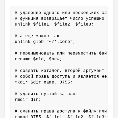
# удаление одного или нескольких файлов

# функция возвращает число успешно удал
unlink $file1, $file2, $file3;

# а еще можно так:

unlink glob "~/*.core";

# переименовать или переместить файл

rename $old, $new;

# создать каталог, второй аргумент предс
# собой права доступа и является необяза
mkdir $dir_name, 0755;

# удалить пустой каталог

rmdir dir;

# сменить права доступа к файлу или файл
chmod 0755, $file1, $file2, $file3;
