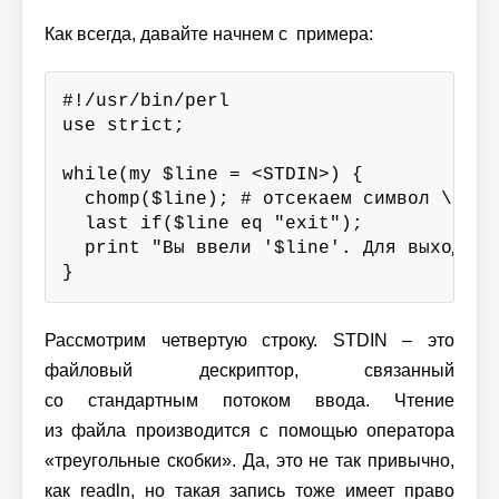
Как всегда, давайте начнем с примера:
#!/usr/bin/perl

use strict;

while(my $line = <STDIN>) {

  chomp($line); # отсекаем символ \n

  last if($line eq "exit");

  print "Вы ввели '$line'. Для выхода и
}
Рассмотрим четвертую строку. STDIN – это
файловый дескриптор, связанный
со стандартным потоком ввода. Чтение
из файла производится с помощью оператора
«треугольные скобки». Да, это не так привычно,
как readln, но такая запись тоже имеет право