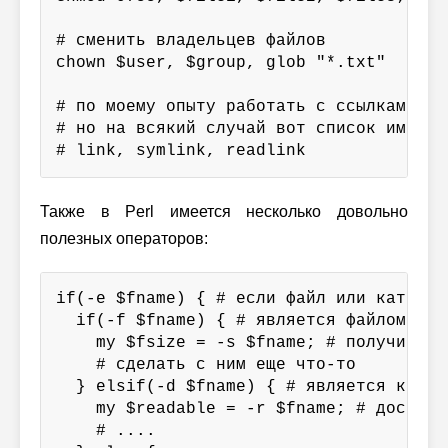
# сменить владельцев файлов

chown $user, $group, glob "*.txt"

# по моему опыту работать с ссылками пр
# но на всякий случай вот список имен фу
# link, symlink, readlink
Также в Perl имеется несколько довольно
полезных операторов:
if(-e $fname) { # если файл или каталог
  if(-f $fname) { # является файлом

    my $fsize = -s $fname; # получить р
    # сделать с ним еще что-то

  } elsif(-d $fname) { # является катало
    my $readable = -r $fname; # доступе
    # ....
