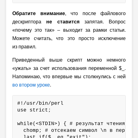
Обратите внимание
, что после файлового
дескриптора
не ставится
запятая. Вопрос
«почему это так» – выходит за рамки статьи.
Можете считать, что это просто исключение
из правил.
Приведенный выше скрипт можно немного
«ужать» за счет использования переменной $_.
Напоминаю, что впервые мы столкнулись с ней
во втором уроке
.
#!/usr/bin/perl

use strict;

while(<STDIN>) { # результат чтения сох
  chomp; # отсекаем символ \n в переменн
  last if($_ eq "exit");
