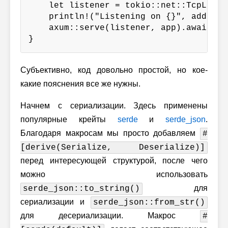
    let listener = tokio::net::TcpListe
    println!("Listening on {}", addr);

    axum::serve(listener, app).await.unw
}
Субъективно, код довольно простой, но кое-
какие пояснения все же нужны.
Начнем с сериализации. Здесь применены
популярные крейты
serde
и
serde_json
.
Благодаря макросам мы просто добавляем
#
[derive(Serialize, Deserialize)]
перед интересующей структурой, после чего
можно использовать
для
serde_json::to_string()
сериализации и
serde_json::from_str()
для десериализации. Макрос
#