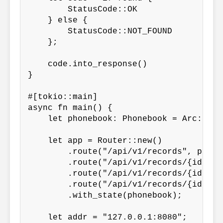
        StatusCode::OK

    } else {

        StatusCode::NOT_FOUND

    };

    code.into_response()

}

#[tokio::main]

async fn main() {

    let phonebook: Phonebook = Arc::new
    let app = Router::new()

        .route("/api/v1/records", post(
        .route("/api/v1/records/{id}", 
        .route("/api/v1/records/{id}", 
        .route("/api/v1/records/{id}", 
        .with_state(phonebook);

    let addr = "127.0.0.1:8080";
