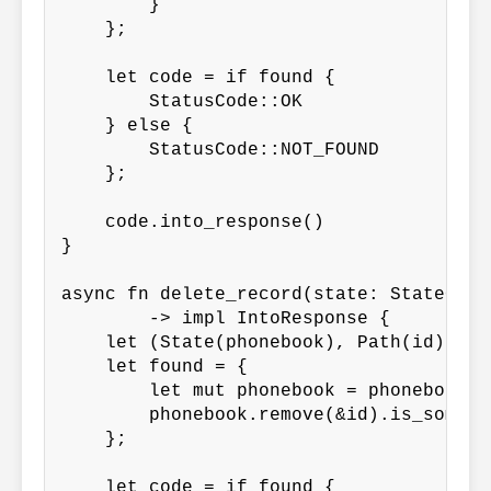
        }

    };

    let code = if found {

        StatusCode::OK

    } else {

        StatusCode::NOT_FOUND

    };

    code.into_response()

}

async fn delete_record(state: State<Pho
        -> impl IntoResponse {

    let (State(phonebook), Path(id)) = 
    let found = {

        let mut phonebook = phonebook.w
        phonebook.remove(&id).is_some()

    };

    let code = if found {
