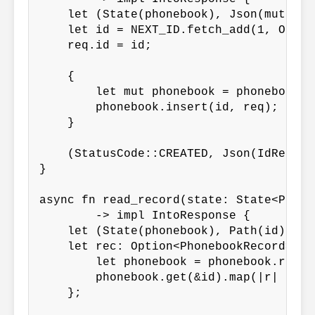
    let (State(phonebook), Json(mut req
    let id = NEXT_ID.fetch_add(1, Order
    req.id = id;

    {

        let mut phonebook = phonebook.w
        phonebook.insert(id, req);

    }

    (StatusCode::CREATED, Json(IdRespon
}

async fn read_record(state: State<Phone
        -> impl IntoResponse {

    let (State(phonebook), Path(id)) = 
    let rec: Option<PhonebookRecord> = {
        let phonebook = phonebook.read()
        phonebook.get(&id).map(|r| r.clo
    };
