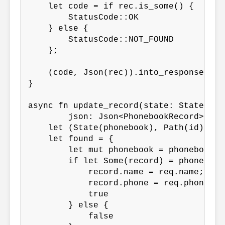
    let code = if rec.is_some() {

        StatusCode::OK

    } else {

        StatusCode::NOT_FOUND

    };

    (code, Json(rec)).into_response()

}

async fn update_record(state: State<Pho
        json: Json<PhonebookRecord>) ->
    let (State(phonebook), Path(id), Js
    let found = {

        let mut phonebook = phonebook.w
        if let Some(record) = phonebook
            record.name = req.name;

            record.phone = req.phone;

            true

        } else {

            false
