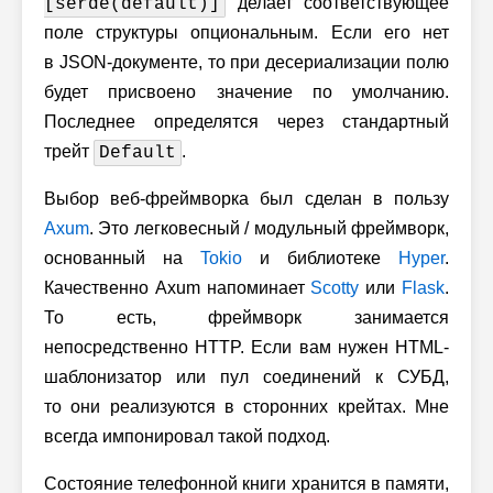
делает соответствующее
[serde(default)]
поле структуры опциональным. Если его нет
в JSON-документе, то при десериализации полю
будет присвоено значение по умолчанию.
Последнее определятся через стандартный
трейт
.
Default
Выбор веб-фреймворка был сделан в пользу
Axum
. Это легковесный / модульный фреймворк,
основанный на
Tokio
и библиотеке
Hyper
.
Качественно Axum напоминает
Scotty
или
Flask
.
То есть, фреймворк занимается
непосредственно HTTP. Если вам нужен HTML-
шаблонизатор или пул соединений к СУБД,
то они реализуются в сторонних крейтах. Мне
всегда импонировал такой подход.
Состояние телефонной книги хранится в памяти,