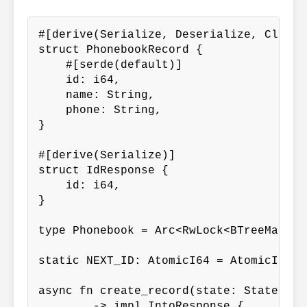
#[derive(Serialize, Deserialize, Clone)]
struct PhonebookRecord {

    #[serde(default)]

    id: i64,

    name: String,

    phone: String,

}

#[derive(Serialize)]

struct IdResponse {

    id: i64,

}

type Phonebook = Arc<RwLock<BTreeMap<i6
static NEXT_ID: AtomicI64 = AtomicI64::n
async fn create_record(state: State<Pho
        -> impl IntoResponse {
