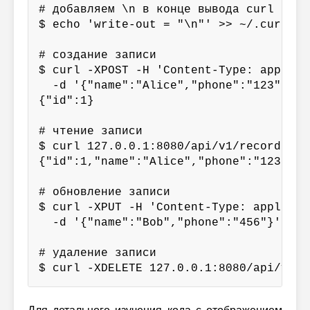
# добавляем \n в конце вывода curl

$ echo 'write-out = "\n"' >> ~/.curlrc

# создание записи

$ curl -XPOST -H 'Content-Type: applica
  -d '{"name":"Alice","phone":"123"}' 1
{"id":1}

# чтение записи

$ curl 127.0.0.1:8080/api/v1/records/1

{"id":1,"name":"Alice","phone":"123"}

# обновление записи

$ curl -XPUT -H 'Content-Type: applicat
  -d '{"name":"Bob","phone":"456"}' 127
# удаление записи
