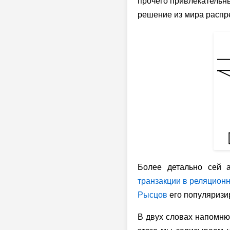
прочего привлекательны
решение из мира распр
Более детально сей 
транзакции в реляцион
Рысцов
его популяризир
В двух словах напомню,