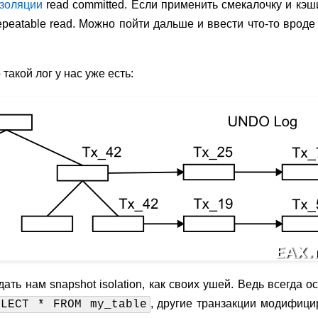
изоляции
read committed. Если применить смекалочку и кэ
epeatable read. Можно пойти дальше и ввести что-то вро
 такой лог у нас уже есть:
ать нам snapshot isolation, как своих ушей. Ведь всегда ос
, другие транзакции модифици
ELECT * FROM my_table