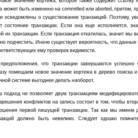
новое
значение кортежа, которое также содержит ссылку н
а может быть изменено на committed или aborted, притом, п
ли осведомлены о существовании транзакций. Поэтому, ув
т состояние транзакции. Если она еще исполняется, зна
й их транзакции. Если транзакция откатилась, значит мы
о подчистить. Иначе существует вероятность, что данные
соответствующих ему проверок видимости.
предположения, что транзакции завершаются успешно 
азу помещаем новое значение кортежа в дерево поиска 
чной системе выгоднее делать наоборот.
аш подход не позволяет двум транзакциям модифицировать
решения конфликтов на запись состоит в том, чтобы вто
ершения первой пишущей транзакции. Так как мы имеем д
акций должно быть невелико. Следует однако помнит