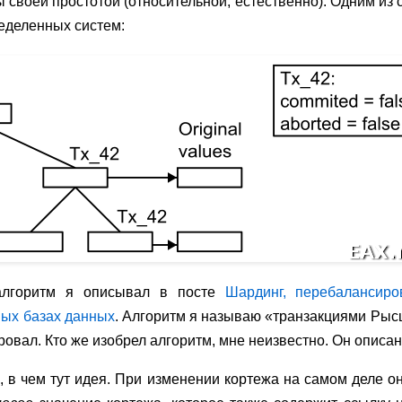
 своей простотой (относительной, естественно). Одним из
еделенных систем:
алгоритм я описывал в посте
Шардинг, перебалансир
ных базах данных
. Алгоритм я называю «транзакциями Рыс
овал. Кто же изобрел алгоритм, мне неизвестно. Он описан
 в чем тут идея. При изменении кортежа на самом деле о