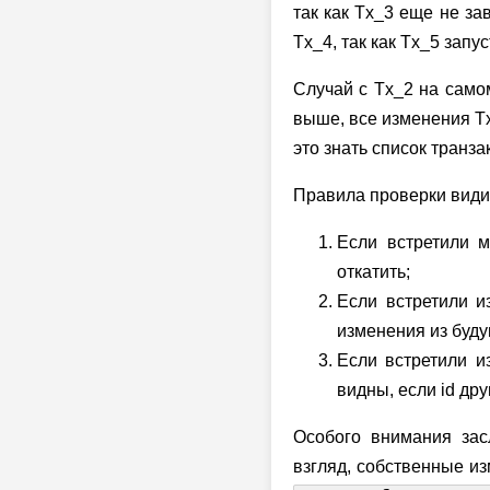
так как Tx_3 еще не з
Tx_4, так как Tx_5 запу
Случай с Tx_2 на само
выше, все изменения Tx
это знать список транз
Правила проверки види
Если встретили м
откатить;
Если встретили и
изменения из буду
Если встретили и
видны, если id др
Особого внимания зас
взгляд, собственные из