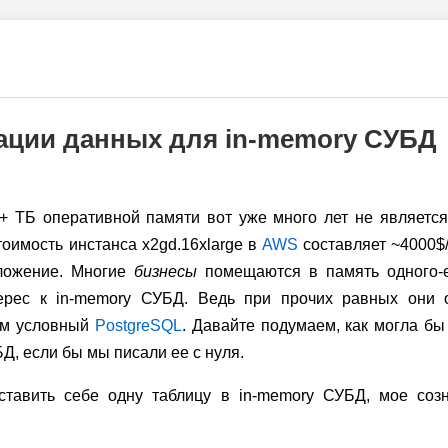
ации данных для in-memory СУБД
+ ТБ оперативной памяти вот уже много лет не являетс
тоимость инстанса x2gd.16xlarge в
AWS
составляет ~4000$/
ложение. Многие
бизнесы
помещаются в память одного-е
ерес к in-memory СУБД. Ведь при прочих равных они 
чем условный
PostgreSQL
. Давайте подумаем, как могла бы
Д, если бы мы писали ее с нуля.
ставить себе одну таблицу в in-memory СУБД, мое созн