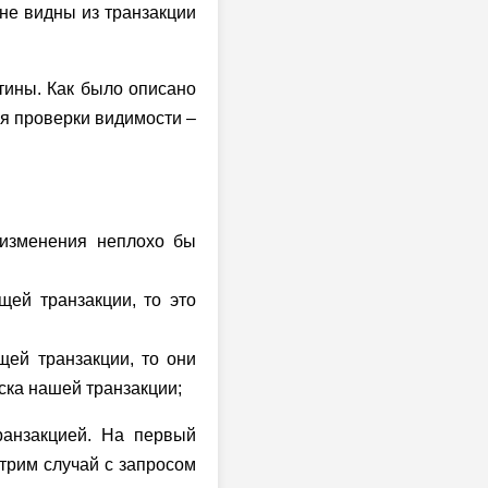
не видны из транзакции
тины. Как было описано
ля проверки видимости –
 изменения неплохо бы
щей транзакции, то это
щей транзакции, то они
уска нашей транзакции;
ранзакцией. На первый
отрим случай с запросом