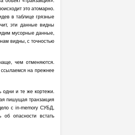
а объект «транзакция».
роисходит это атомарно.
идев в таблице грязные
чит, эти данные видны
 видим мусорные данные,
 нам видны, с точностью
чаще, чем отменяются.
и ссылаемся на прежнее
 одни и те же кортежи.
рая пишущая транзакция
ело с in-memory СУБД,
ь об опасности встать