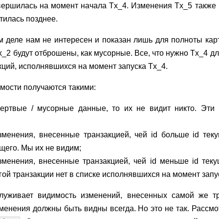
авершилась на момент начала Tx_4. Изменения Tx_5 также 
стилась позднее.
м деле нам не интересен и показан лишь для полноты кар
_2 будут отброшены, как мусорные. Все, что нужно Tx_4 д
акций, исполнявшихся на момент запуска Tx_4.
мости получаются такими:
ертвые / мусорные данные, то их не видит никто. Эти
зменения, внесенные транзакцией, чей id больше id теку
щего. Мы их не видим;
зменения, внесенные транзакцией, чей id меньше id теку
угой транзакции нет в списке исполнявшихся на момент зап
луживает видимость изменений, внесенных самой же т
менения должны быть видны всегда. Но это не так. Рассм