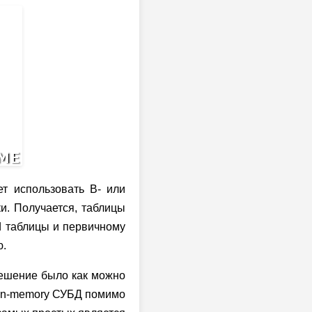
ет использовать B- или
и. Получается, таблицы
id таблицы и первичному
ю.
решение было как можно
, in-memory СУБД помимо