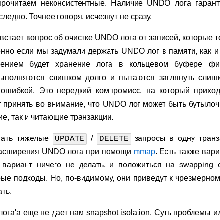
рочитаем неконсистентные. Наличие UNDO лога гарант
ледно. Точнее говоря, исчезнут не сразу.
стает вопрос об очистке UNDO лога от записей, которые т
енно если мы задумали держать UNDO лог в памяти, как и
нием будет хранение лога в кольцевом буфере фик
выполняются слишком долго и пытаются заглянуть слиш
 ошибкой. Это нередкий компромисс, на который приход
 принять во внимание, что UNDO лог может быть бутыло
е, так и читающие транзакции.
вать тяжелые
/
запросы в одну транз
UPDATE
DELETE
 расширения UNDO лога при помощи
mmap
. Есть также вар
 вариант ничего не делать, и положиться на swapping
рые подходы. Но, по-видимому, они приведут к чрезмерно
ать.
га'а еще не дает нам snapshot isolation. Суть проблемы