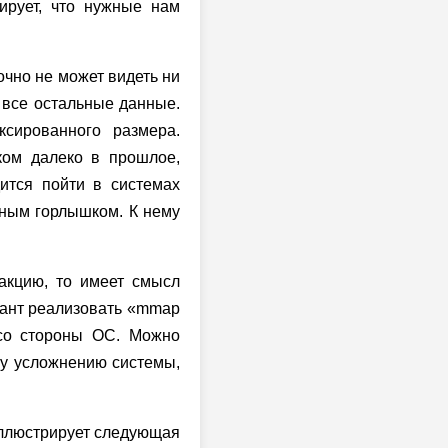
ирует, что нужные нам
очно не может видеть ни
 все остальные данные.
сированного размера.
ком далеко в прошлое,
ится пойти в системах
чным горлышком. К нему
акцию, то имеет смысл
иант реализовать «mmap
 со стороны ОС. Можно
му усложнению системы,
 иллюстрирует следующая