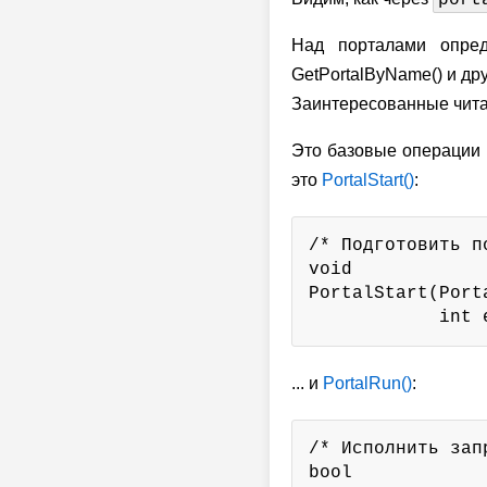
port
Над порталами определ
GetPortalByName() и др
Заинтересованные чита
Это базовые операции 
это
PortalStart()
:
/* Подготовить п
void

PortalStart(Port
            int 
... и
PortalRun()
:
/* Исполнить зап
bool
