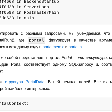
4f4668 in BackendStartup

4f0d30 in ServerLoop

4f0598 in PostmasterMain

3dc638 in main
нтировать с разными запросами, мы убеждаемся, что 
talRun(), где
фигурирует в качестве аргуме
portal
ся к исходному коду в
portalmem.c
и
portal.h
.
о же собой представляет портал.
Portal – это структура,
дин Portal соответствует одному SQL-запросу и, соотв
т.
как
структура PortalData
. В ней немало полей. Все их м
рой наиболее интересных:
rtalContext;