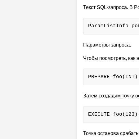
Текст SQL-запроса. В P
ParamListInfo po
Параметры запроса.
Чтобы посмотреть, как э
PREPARE foo(INT)
Затем создадим точку о
EXECUTE foo(123)
Точка останова срабат