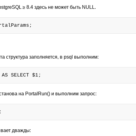
ostgreSQL ≥ 8.4 здесь не может быть NULL.
rtalParams;
та структура заполняется, в psql выполним:
 AS SELECT $1;
станова на PortalRun() и выполним запрос:
;
ывает дважды: