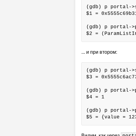
(gdb) p portal->s
$1 = 0x5555c69b3
(gdb) p portal->
$2 = (ParamListI
... и при втором:
(gdb) p portal->s
$3 = 0x5555c6ac7
(gdb) p portal->
$4 = 1

(gdb) p portal->
$5 = {value = 12
Видим, как через