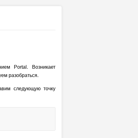
ием Portal. Возникает
уем разобраться.
авим следующую точку