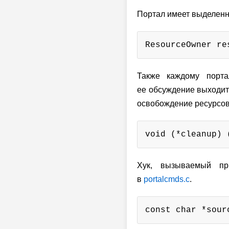
Портал имеет выделен
ResourceOwner re
Также каждому порта
ее обсуждение выходит 
освобождение ресурсов
void (*cleanup) 
Хук, вызываемый пр
в
portalcmds.c
.
const char *sour