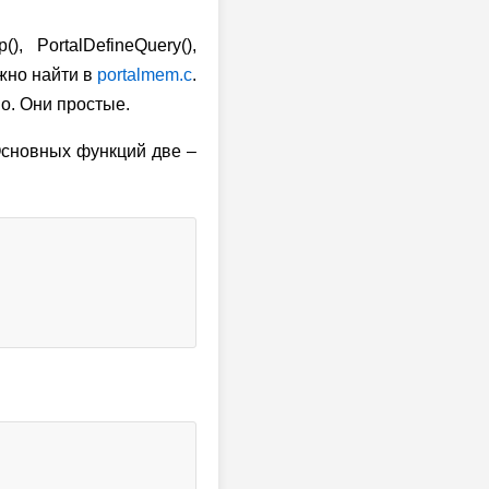
, PortalDefineQuery(),
ожно найти в
portalmem.c
.
о. Они простые.
Основных функций две –