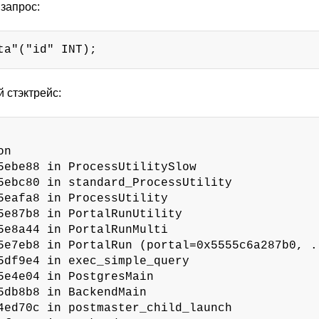
запрос:
ta"("id" INT);
й стэктрейс:
n

5ebe88 in ProcessUtilitySlow

5ebc80 in standard_ProcessUtility

5eafa8 in ProcessUtility

5e87b8 in PortalRunUtility

5e8a44 in PortalRunMulti

5e7eb8 in PortalRun (portal=0x5555c6a287b0, ..
5df9e4 in exec_simple_query

5e4e04 in PostgresMain

5db8b8 in BackendMain

4ed70c in postmaster_child_launch
