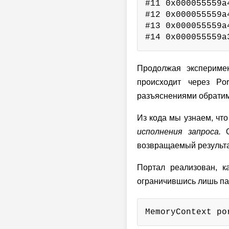
#11 0x000055559a
#12 0x000055559a
#13 0x000055559a
#14 0x000055559a
Продолжая экспериме
происходит через Por
разъяснениями обратим
Из кода мы узнаем, чт
исполнения запроса.
О
возвращаемый результа
Портал реализован, 
ограничившись лишь па
MemoryContext po