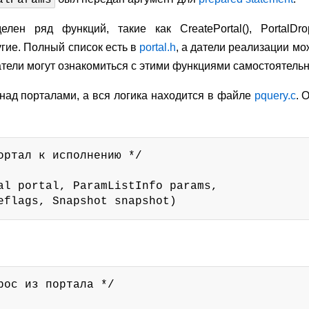
alParams
ен ряд функций, такие как CreatePortal(), PortalDrop()
угие. Полный список есть в
portal.h
, а датели реализации м
тели могут ознакомиться с этими функциями самостоятельн
над порталами, а вся логика находится в файле
pquery.c
. 
ортал к исполнению */

al portal, ParamListInfo params,

eflags, Snapshot snapshot)
рос из портала */
