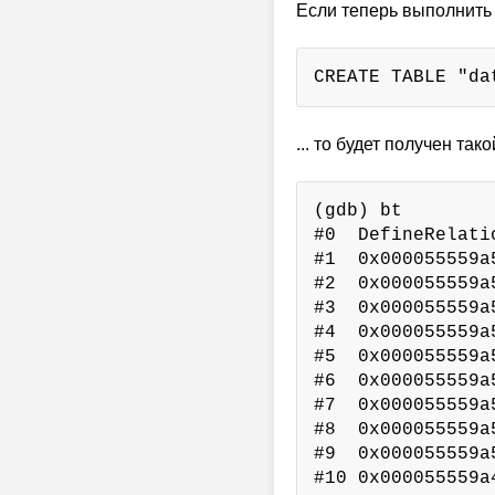
Если теперь выполнить 
CREATE TABLE "da
... то будет получен тако
(gdb) bt

#0  DefineRelatio
#1  0x000055559a
#2  0x000055559a
#3  0x000055559a
#4  0x000055559a
#5  0x000055559a
#6  0x000055559a
#7  0x000055559a
#8  0x000055559a
#9  0x000055559a
#10 0x000055559a