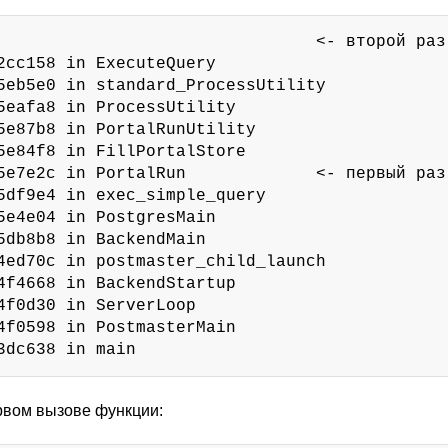
                                <- второй раз

2cc158 in ExecuteQuery

5eb5e0 in standard_ProcessUtility

5eafa8 in ProcessUtility

5e87b8 in PortalRunUtility

5e84f8 in FillPortalStore

5e7e2c in PortalRun             <- первый раз

5df9e4 in exec_simple_query

5e4e04 in PostgresMain

5db8b8 in BackendMain

4ed70c in postmaster_child_launch

4f4668 in BackendStartup

4f0d30 in ServerLoop

4f0598 in PostmasterMain

3dc638 in main
рвом вызове функции: