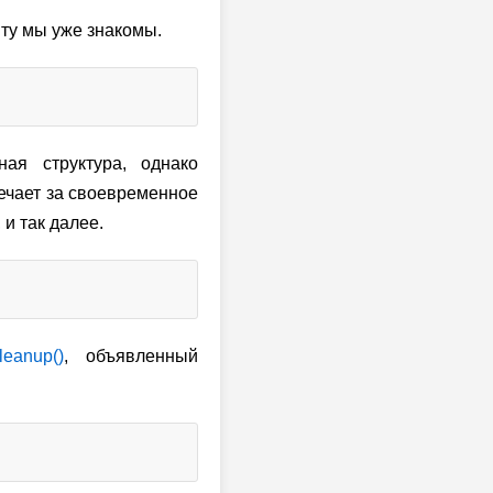
нту мы уже знакомы.
ая структура, однако
вечает за своевременное
, и так далее.
leanup()
, объявленный