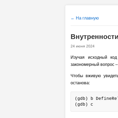
← На главную
Внутренности 
24 июня 2024
Изучая исходный код 
закономерный вопрос – 
Чтобы вживую увидеть
останова:
(gdb) b DefineRel
(gdb) c