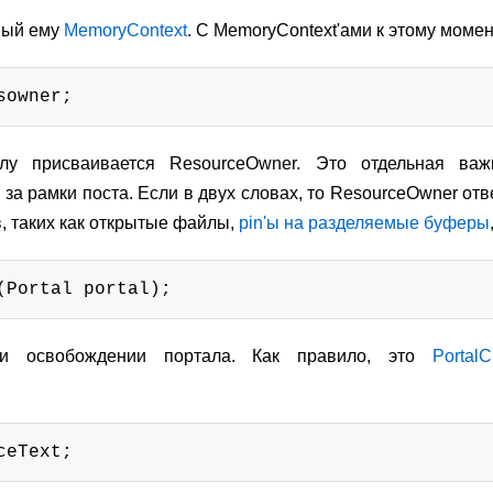
ный ему
MemoryContext
. C MemoryContext'ами к этому моме
sowner;
лу присваивается ResourceOwner. Это отдельная важн
за рамки поста. Если в двух словах, то ResourceOwner от
, таких как открытые файлы,
pin'ы на разделяемые буферы
(Portal portal);
и освобождении портала. Как правило, это
PortalC
ceText;