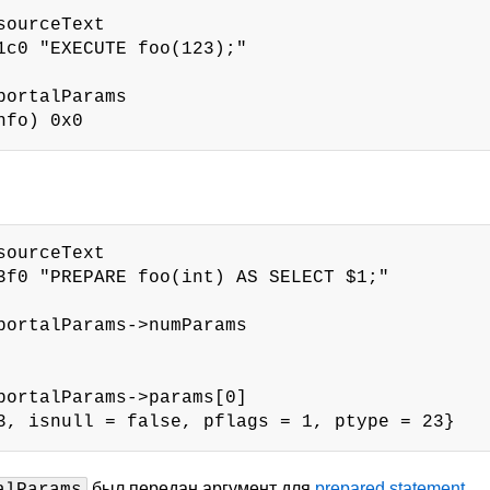
ourceText

1c0 "EXECUTE foo(123);"

portalParams

nfo) 0x0
ourceText

3f0 "PREPARE foo(int) AS SELECT $1;"

portalParams->numParams

portalParams->params[0]

3, isnull = false, pflags = 1, ptype = 23}
был передан аргумент для
prepared statement
.