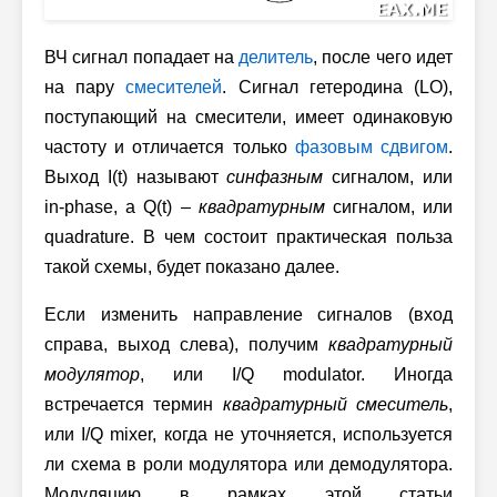
ВЧ сигнал попадает на
делитель
, после чего идет
на пару
смесителей
. Сигнал гетеродина (LO),
поступающий на смесители, имеет одинаковую
частоту и отличается только
фазовым сдвигом
.
Выход I(t) называют
синфазным
сигналом, или
in-phase, а Q(t) –
квадратурным
сигналом, или
quadrature. В чем состоит практическая польза
такой схемы, будет показано далее.
Если изменить направление сигналов (вход
справа, выход слева), получим
квадратурный
модулятор
, или I/Q modulator. Иногда
встречается термин
квадратурный смеситель
,
или I/Q mixer, когда не уточняется, используется
ли схема в роли модулятора или демодулятора.
Модуляцию в рамках этой статьи