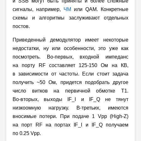
и SSB могут быть приняты и более сложные
сигналы, например,
ЧМ
или QAM. Конкретные
схемы и алгоритмы заслуживают отдельных
постов.
Приведенный демодулятор имеет некоторые
недостатки, ну или особенности, это уже как
посмотреть.
Во-первых,
входной импеданс
на порту RF составляет 125-150 Ом на КВ,
в зависимости от частоты. Если стоит задача
получить ~50 Ом, придется подобрать другое
число витков на первичной обмотке T1.
Во-вторых,
выходы IF_I и IF_Q не тянут
низкоомную нагрузку.
В-третьих,
имеются
вносимые потери. При подаче 1 Vpp (High-Z)
на порт RF на портах IF_I и IF_Q получаем
по 0.25 Vpp.