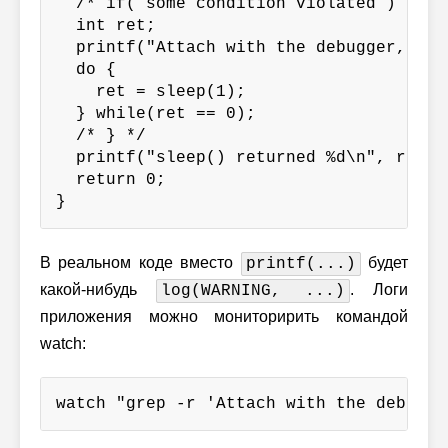
  /* if( some condition violated ) { */

  int ret;

  printf("Attach with the debugger, pid
  do {

    ret = sleep(1);

  } while(ret == 0);

  /* } */

  printf("sleep() returned %d\n", ret);

  return 0;

}
В реальном коде вместо
будет
printf(...)
какой-нибудь
. Логи
log(WARNING, ...)
приложения можно мониторирить командой
watch:
watch "grep -r 'Attach with the debugge