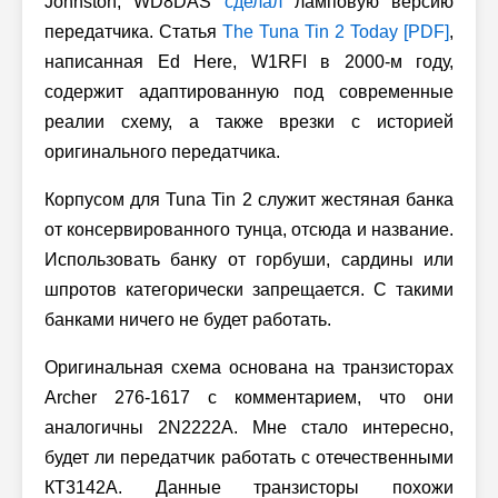
Johnston, WD8DAS
сделал
ламповую версию
передатчика. Статья
The Tuna Tin 2 Today [PDF]
,
написанная Ed Here, W1RFI в
2000-м
году,
содержит адаптированную под современные
реалии схему, а также врезки с историей
оригинального передатчика.
Корпусом для Tuna Tin 2 служит жестяная банка
от консервированного тунца, отсюда и название.
Использовать банку от горбуши, сардины или
шпротов категорически запрещается. С такими
банками ничего не будет работать.
Оригинальная схема основана на транзисторах
Archer 276-1617 с комментарием, что они
аналогичны 2N2222A. Мне стало интересно,
будет ли передатчик работать с отечественными
КТ3142A. Данные транзисторы похожи