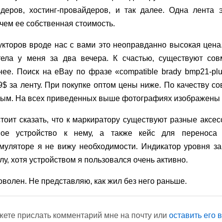
йдеров, хостинг-провайдеров, и так далее. Одна лента
 чем ее собственная стоимость.
укторов вроде нас с вами это неоправданно высокая цена.
тела у меня за два вечера. К счастью, существуют со
ее. Поиск на eBay по фразе «compatible brady bmp21-plu
9$ за ленту. При покупке оптом цены ниже. По качеству с
ным. На всех приведенных выше фотографиях изображены
оит сказать, что к маркиратору существуют разные аксес
ное устройство к нему, а также кейс для переноса
умуляторе я не вижу необходимости. Индикатор уровня з
у, хотя устройством я пользовался очень активно.
оволен. Не представляю, как жил без него раньше.
ете прислать комментарий мне на почту или
оставить его в