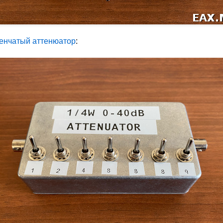
енчатый аттенюатор
: