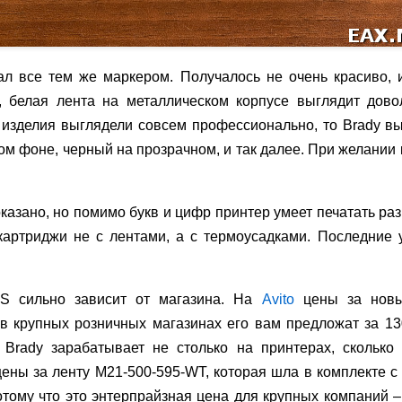
ал все тем же маркером. Получалось не очень красиво, 
е, белая лента на металлическом корпусе выглядит дово
 изделия выглядели совсем профессионально, то Brady вы
ом фоне, черный на прозрачном, и так далее. При желании
казано, но помимо букв и цифр принтер умеет печатать раз
картриджи не с лентами, а с термоусадками. Последние 
S сильно зависит от магазина. На
Avito
цены за новы
 в крупных розничных магазинах его вам предложат за 13
 Brady зарабатывает не столько на принтерах, сколько 
ены за ленту M21-500-595-WT, которая шла в комплекте с
отому что это энтерпрайзная цена для крупных компаний 