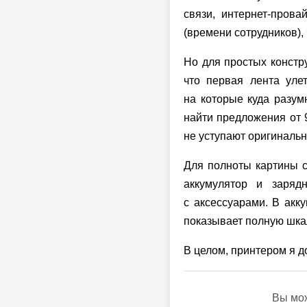
связи, интернет-прова
(времени сотрудников),
Но для простых констр
что первая лента уле
на которые куда разумн
найти предложения от 
не уступают оригиналь
Для полноты картины ст
аккумулятор и заряд
с аксессуарами. В акк
показывает полную шкал
В целом, принтером я д
Вы мож