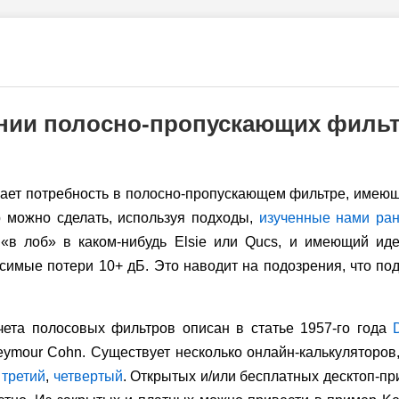
ении полосно-пропускающих филь
кает потребность в полосно-пропускающем фильтре, имеющ
р можно сделать, используя подходы,
изученные нами ра
 «в лоб» в каком-нибудь Elsie или Qucs, и имеющий и
симые потери 10+ дБ. Это наводит на подозрения, что п
чета полосовых фильтров описан в статье
1957-го
года
ymour Cohn. Существует несколько онлайн-калькуляторов
,
третий
,
четвертый
. Открытых и/или бесплатных десктоп-п