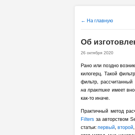
← На главную
Об изготовл
26 октября 2020
Рано или поздно возни
килогерц. Такой фильт
фильтр, рассчитанный
на практике
имеет вно
как-то иначе.
Практичный метод рас
Filters
за авторством Se
статьи:
первый
,
второй