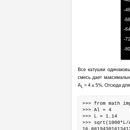
Все катушки одинаковы
смесь дает максимальн
A
= 4 ± 5%.
Отсюда для 
L
>>> from math imp
>>> Al = 4

>>> L = 1.14

>>> sqrt(1000*L/A
16.8819430161341