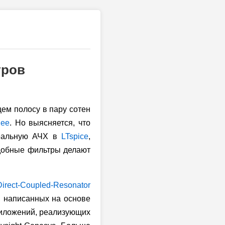
тров
ем полосу в пару сотен
нее
. Но выясняется, что
деальную АЧХ в
LTspice
,
одобные фильтры делают
Direct-Coupled-Resonator
, написанных на основе
риложений, реализующих