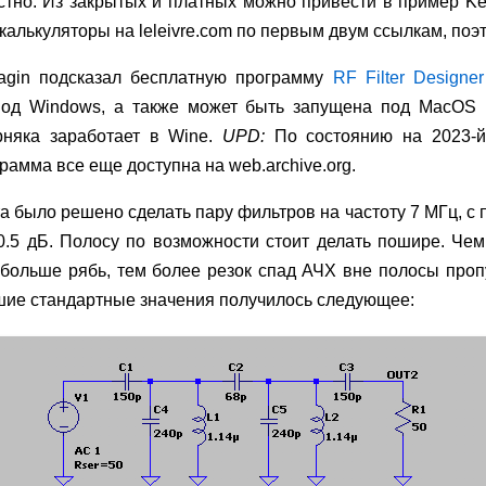
естно. Из закрытых и платных можно привести в пример Ke
калькуляторы на leleivre.com по первым двум ссылкам, поэт
tyagin подсказал бесплатную программу
RF Filter Designer
од Windows, а также может быть запущена под MacOS в
рняка заработает в Wine.
UPD:
По состоянию на
2023-й
рамма все еще доступна на web.archive.org.
а было решено сделать пару фильтров на частоту 7 МГц, с 
0.5 дБ. Полосу по возможности стоит делать пошире. Че
больше рябь, тем более резок спад АЧХ вне полосы проп
ие стандартные значения получилось следующее: