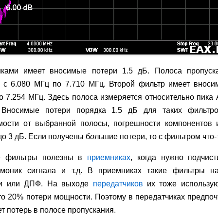
шками имеет вносимые потери 1.5 дБ. Полоса пропуск
 с 6.080 МГц по 7.710 МГц. Второй фильтр имеет вноси
о 7.254 МГц. Здесь полоса измеряется относительно пика 
 Вносимые потери порядка 1.5 дБ для таких фильтро
имости от выбранной полосы, погрешности компонентов
о 3 дБ. Если получены б
о
льшие потери, то с фильтром что-т
е фильтры полезны в
приемниках
, когда нужно подчис
рмоник сигнала и т.д. В приемниках такие фильтры н
ми или ДПФ. На выходе
передатчиков
их тоже использую
это 20% потери мощности. Поэтому в передатчиках предпоч
ет потерь в полосе пропускания.