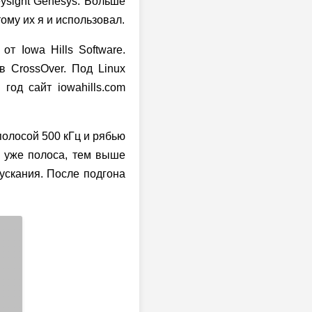
ysight Genesys. Больше
ому их я и использовал.
от Iowa Hills Software.
 CrossOver. Под Linux
год сайт iowahills.com
полосой 500 кГц и рябью
м уже полоса, тем выше
ускания. После подгона