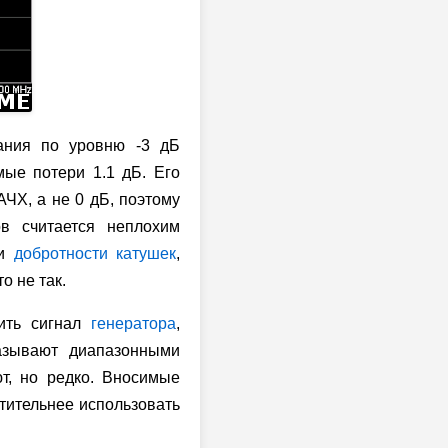
ания по уровню -3 дБ
мые потери 1.1 дБ. Его
АЧХ, а не 0 дБ, поэтому
в считается неплохим
 и
добротности катушек
,
о не так.
тить сигнал
генератора
,
азывают диапазонными
т, но редко. Вносимые
тительнее использовать