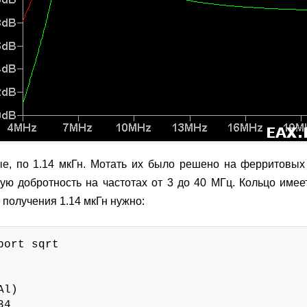
е, по 1.14 мкГн. Мотать их было решено на ферритовых
ую добротность на частотах от 3 до 40 МГц. Кольцо име
получения 1.14 мкГн нужно:
ort sqrt

l)

34