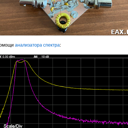
помощи
анализатора спектра
: