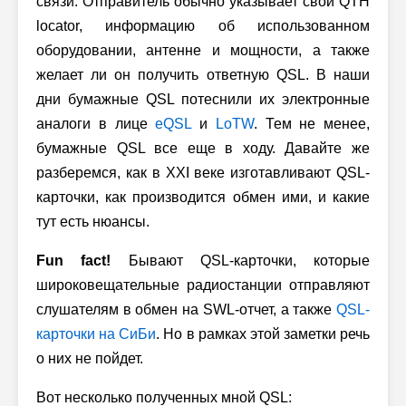
связи. Отправитель обычно указывает свой QTH
locator, информацию об использованном
оборудовании, антенне и мощности, а также
желает ли он получить ответную QSL. В наши
дни бумажные QSL потеснили их электронные
аналоги в лице
eQSL
и
LoTW
. Тем не менее,
бумажные QSL все еще в ходу. Давайте же
разберемся, как в XXI веке изготавливают QSL-
карточки, как производится обмен ими, и какие
тут есть нюансы.
Fun fact!
Бывают QSL-карточки, которые
широковещательные радиостанции отправляют
слушателям в обмен на SWL-отчет, а также
QSL-
карточки на СиБи
. Но в рамках этой заметки речь
о них не пойдет.
Вот несколько полученных мной QSL: