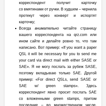
корреспондент получит карточку
со вмятинами от ручки. В худшем – чернила
протекут через конверт и испортят
карточку;
Всегда
внимательно
читайте страницу
вашего корреспондента на qrz.com или
ином сайте и делайте ровно то, что там
написано. Вот пример: «If you want a paper
QSL it will be necessary for you to send me
your card via direct mail with either SASE or
SAE». Я не могу послать за рубеж SASE,
поэтому вкладываю только SAE. Другой
пример: «For direct QSLs, send SASE or
SAE w/ green stamps». Здесь
корреспондент явно просит послать SAE
со вложенными green stamps, притом
последние – во множественном числе.