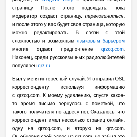
страницу. После этого подождать, пока
модератор создаст страницу,
перелогиниться
,
и после этого у вас будет своя страница, которую
можно редактировать. В связи с этой
сложностью и возможным
языковым барьером
многие отдают предпочтение
qrzcq.com
.
Наконец, среди русскоязычных радиолюбителей
популярен
qrz.ru
.
Был у меня интересный случай. Я отправил QSL
корреспонденту, используя информацию
с qrzcq.com. К моему удивлению, спустя какое-
то время письмо вернулась с пометкой, что
такого получателя по адресу нет. Оказалось, что
корреспондент имел несколько страниц онлайн,
одну на qrzcq.com, и вторую на qrz.com.
Он обновил свой адрес на qrz.com, но забыл это