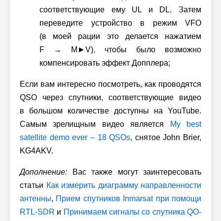
соответствующие ему UL и DL. Затем
переведите устройство в режим VFO
(в моей рации это делается нажатием
F → M►V),
чтобы было возможно
компенсировать эффект Допплера;
Если вам интересно посмотреть, как проводятся
QSO через спутники, соответствующие видео
в большом количестве доступны на YouTube.
Самым зрелищным видео является
My best
satellite demo ever – 18 QSOs
, снятое John Brier,
KG4AKV.
Дополнение:
Вас также могут заинтересовать
статьи
Как измерить диаграмму направленности
антенны
,
Прием спутников Inmarsat при помощи
RTL-SDR
и
Принимаем сигналы со спутника QO-