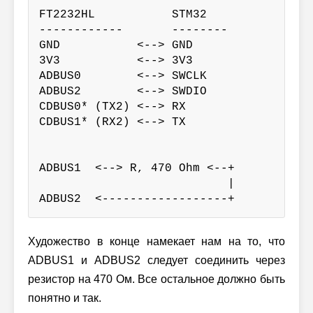
FT2232HL           STM32

------------       --------

GND           <--> GND

3V3           <--> 3V3

ADBUS0        <--> SWCLK

ADBUS2        <--> SWDIO

CDBUS0* (TX2) <--> RX

CDBUS1* (RX2) <--> TX

ADBUS1  <--> R, 470 Ohm <--+

                           |

ADBUS2  <------------------+
Художество в конце намекает нам на то, что
ADBUS1 и ADBUS2 следует соединить через
резистор на 470 Ом. Все остальное должно быть
понятно и так.