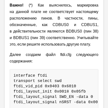
Важно!
(*) Как выяснилось, маркировка
на данной плате не соответствует настоящему
расположению пинов. В частности, пины,
обозначенные, как CDBUS0 и CDBUS1,
в действительности являются BDBUS0 (пин 38)
и BDBUS1 (пин 39) соответственно. Учитывайте
это, если решите использовать другую плату.
Далее создаем файл ftdi.cfg следующего
содержания:
interface ftdi

transport select swd

ftdi_vid_pid 0x0403 0x6010

ftdi_layout_init 0x0018 0x05fb

ftdi_layout_signal SWD_EN -data 0

ftdi_layout_signal nSRST -data 0x0010