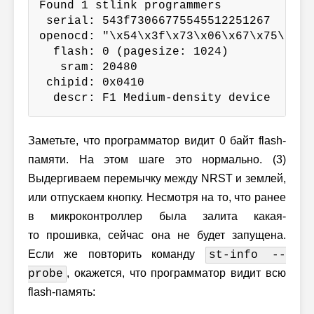
Found 1 stlink programmers

 serial: 543f73066775545512251267

openocd: "\x54\x3f\x73\x06\x67\x75\x54\
  flash: 0 (pagesize: 1024)

   sram: 20480

 chipid: 0x0410

  descr: F1 Medium-density device
Заметьте, что программатор видит 0 байт flash-
памяти. На этом шаге это нормально. (3)
Выдергиваем перемычку между NRST и землей,
или отпускаем кнопку. Несмотря на то, что ранее
в микроконтроллер была залита какая-
то прошивка, сейчас она не будет запущена.
Если же повторить команду
st-info --
, окажется, что программатор видит всю
probe
flash-память: