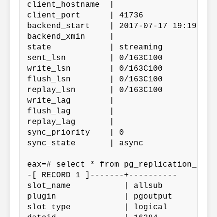
client_hostname  |

client_port      | 41736

backend_start    | 2017-07-17 19:19:57.6
backend_xmin     |

state            | streaming

sent_lsn         | 0/163C100

write_lsn        | 0/163C100

flush_lsn        | 0/163C100

replay_lsn       | 0/163C100

write_lag        |

flush_lag        |

replay_lag       |

sync_priority    | 0

sync_state       | async

eax=# select * from pg_replication_slots
-[ RECORD 1 ]-------+----------

slot_name           | allsub

plugin              | pgoutput

slot_type           | logical
