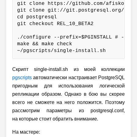
git clone https://github.com/afiskon/pg
git clone git://git.postgresql.org/git/
cd postgresql

git checkout REL_10_BETA2

./configure --prefix=$PGINSTALL # --ena
make && make check

~/pgscripts/single-install.sh
Скрипт single-install.sh из моей коллекции
pgscripts
автоматически настраивает PostgreSQL
пригодным для использования логической
репликации образом. Однако в бою вы скорее
всего не сможете на него положится. Поэтому
рассмотрим параметры из postgresql.conf,
на которые стоит обратить внимание.
На мастере: