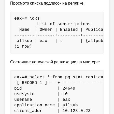
Просмотр списка подписок на реплике:
eax=# \dRs

         List of subscriptions

  Name  | Owner | Enabled | Publication

--------+-------+---------+-------------
 allsub | eax   | t       | {allpub}

(1 row)
Состояние логической репликации на мастере:
eax=# select * from pg_stat_replication;
-[ RECORD 1 ]----+----------------------
pid              | 24649

usesysid         | 10

usename          | eax

application_name | allsub

client_addr      | 10.128.0.23
