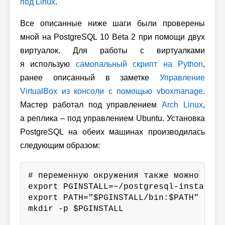
под Linux
.
Все описанные ниже шаги были проверены
мной на PostgreSQL 10 Beta 2 при помощи двух
виртуалок. Для работы с виртуалками
я использую
самопальный скрипт на Python
,
ранее описанный в заметке
Управление
VirtualBox из консоли с помощью vboxmanage
.
Мастер работал под управлением
Arch Linux
,
а реплика – под управлением Ubuntu. Установка
PostgreSQL на обеих машинах производилась
следующим образом:
# переменную окружения также можно впис
export PGINSTALL=~/postgresql-install

export PATH="$PGINSTALL/bin:$PATH"

mkdir -p $PGINSTALL
