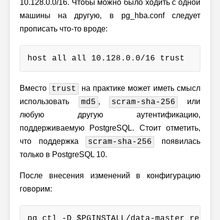
10.128.0.0/16. Чтобы можно было ходить с одной
машины на другую, в pg_hba.conf следует
прописать что-то вроде:
host all all 10.128.0.0/16 trust
Вместо
на практике может иметь смысл
trust
использовать
,
или
md5
scram-sha-256
любую другую аутентификацию,
поддерживаемую PostgreSQL. Стоит отметить,
что поддержка
появилась
scram-sha-256
только в PostgreSQL 10.
После внесения изменений в конфигурацию
говорим:
pg_ctl -D $PGINSTALL/data-master reload