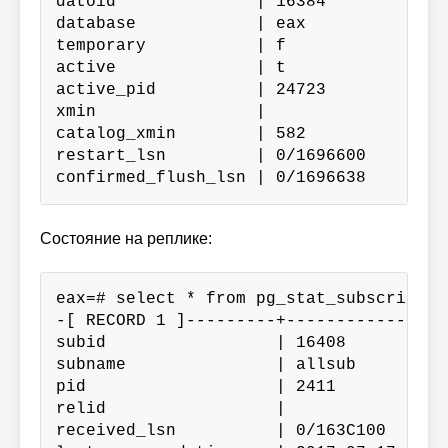
datoid              | 16384

database            | eax

temporary           | f

active              | t

active_pid          | 24723

xmin                |

catalog_xmin        | 582

restart_lsn         | 0/1696600

confirmed_flush_lsn | 0/1696638
Состояние на реплике:
eax=# select * from pg_stat_subscription
-[ RECORD 1 ]---------+----------------
subid                 | 16408

subname               | allsub

pid                   | 2411

relid                 |

received_lsn          | 0/163C100
