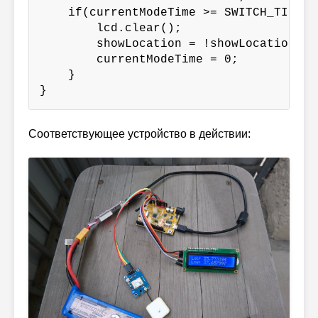
    if(currentModeTime >= SWITCH_TIME) {
        lcd.clear();

        showLocation = !showLocation;

        currentModeTime = 0;

    }

}
Соответствующее устройство в действии: