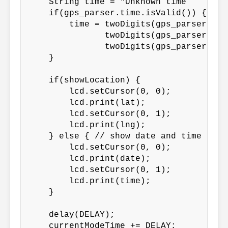
    String time = "Unknown time    ";

    if(gps_parser.time.isValid()) {

        time = twoDigits(gps_parser.tim
               twoDigits(gps_parser.tim
               twoDigits(gps_parser.tim
    }

    if(showLocation) {

        lcd.setCursor(0, 0);

        lcd.print(lat);

        lcd.setCursor(0, 1);

        lcd.print(lng);

    } else { // show date and time

        lcd.setCursor(0, 0);

        lcd.print(date);

        lcd.setCursor(0, 1);

        lcd.print(time);

    }

    delay(DELAY);

    currentModeTime += DELAY;
