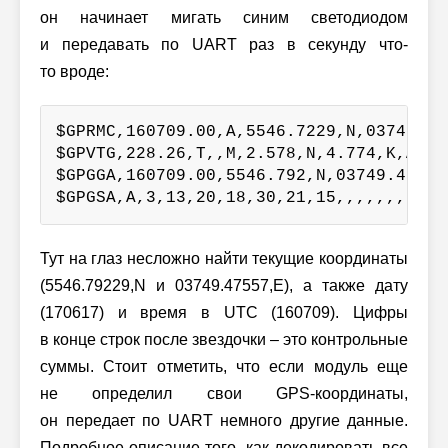
он начинает мигать синим светодиодом
и передавать по UART раз в секунду что-
то вроде:
$GPRMC,160709.00,A,5546.7229,N,03749.47
$GPVTG,228.26,T,,M,2.578,N,4.774,K,A*39

$GPGGA,160709.00,5546.792,N,03749.475,E
$GPGSA,A,3,13,20,18,30,21,15,,,,,,,6.45
Тут на глаз несложно найти текущие координаты
(5546.79229,N и 03749.47557,E), а также дату
(170617) и время в UTC (160709). Цифры
в конце строк после звездочки – это контрольные
суммы. Стоит отметить, что если модуль еще
не определил свои GPS-координаты,
он передает по UART немного другие данные.
Подробное описание того, как декодировать все