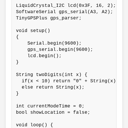
LiquidCrystal_I2C lcd(0x3F, 16, 2);

SoftwareSerial gps_serial(A3, A2); /* RX
TinyGPSPlus gps_parser;

void setup()

{

    Serial.begin(9600);

    gps_serial.begin(9600);

    lcd.begin();

}

String twoDigits(int x) {

  if(x < 10) return "0" + String(x);

  else return String(x);

}

int currentModeTime = 0;

bool showLocation = false;

void loop() {
