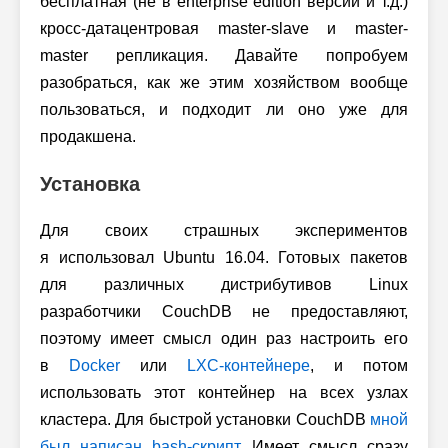
бесплатная (не в enterprise edition версии и т.д.)
кросс-датацентровая master-slave и master-
master репликация. Давайте попробуем
разобраться, как же этим хозяйством вообще
пользоваться, и подходит ли оно уже для
продакшена.
Установка
Для своих страшных экспериментов
я использовал Ubuntu 16.04. Готовых пакетов
для различных дистрибутивов Linux
разработчики CouchDB не предоставляют,
поэтому имеет смысл один раз настроить его
в
Docker
или
LXC-контейнере
, и потом
использовать этот контейнер на всех узлах
кластера. Для быстрой установки CouchDB
мной
был написан bash-скрипт
. Имеет смысл сразу