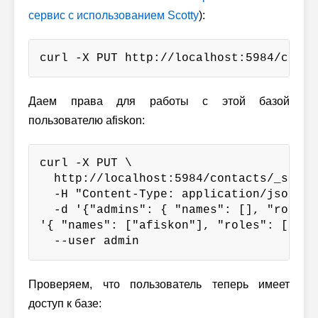
сервис с использованием Scotty
):
curl -X PUT http://localhost:5984/conta
Даем права для работы с этой базой
пользователю afiskon:
curl -X PUT \

  http://localhost:5984/contacts/_securi
  -H "Content-Type: application/json" \

  -d '{"admins": { "names": [], "roles"
'{ "names": ["afiskon"], "roles": [] } }
  --user admin
Проверяем, что пользователь теперь имеет
доступ к базе: