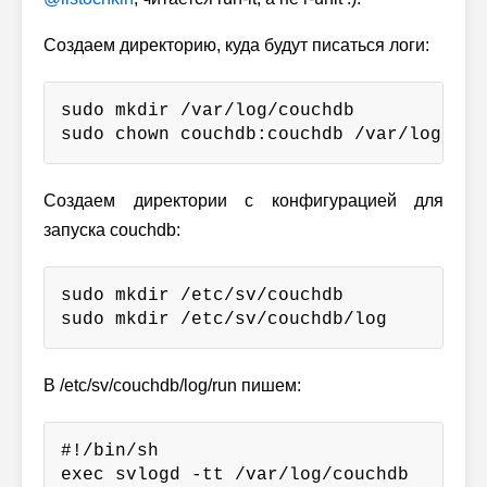
Создаем директорию, куда будут писаться логи:
sudo mkdir /var/log/couchdb

sudo chown couchdb:couchdb /var/log/cou
Создаем директории с конфигурацией для
запуска couchdb:
sudo mkdir /etc/sv/couchdb

sudo mkdir /etc/sv/couchdb/log
В /etc/sv/couchdb/log/run пишем:
#!/bin/sh

exec svlogd -tt /var/log/couchdb