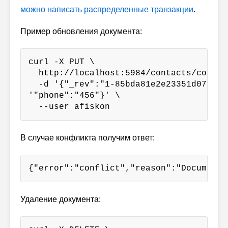
можно написать распределенные транзакции
.
Пример обновления документа:
curl -X PUT \

  http://localhost:5984/contacts/contact
  -d '{"_rev":"1-85bda81e2e23351d07f0f9
'"phone":"456"}' \

  --user afiskon
В случае конфликта получим ответ:
{"error":"conflict","reason":"Document 
Удаление документа: