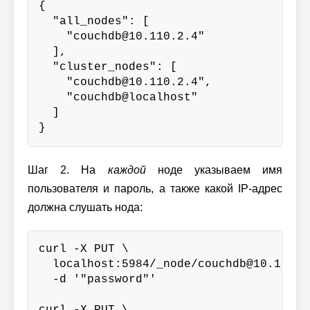
{

  "all_nodes": [

    "couchdb@10.110.2.4"

  ],

  "cluster_nodes": [

    "couchdb@10.110.2.4",

    "couchdb@localhost"

  ]

}
Шаг 2. На
каждой
ноде указываем имя
пользователя и пароль, а также какой
IP-адрес
должна слушать нода:
curl -X PUT \

  localhost:5984/_node/couchdb@10.110.2
  -d '"password"'

curl -X PUT \
