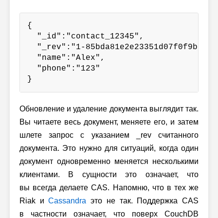
{

  "_id":"contact_12345",

  "_rev":"1-85bda81e2e23351d07f0f9bbcb21
  "name":"Alex",

  "phone":"123"

}
Обновление и удаление документа выглядит так.
Вы читаете весь документ, меняете его, и затем
шлете запрос с указанием _rev считанного
документа. Это нужно для ситуаций, когда один
документ одновременно меняется несколькими
клиентами. В сущности это означает, что
вы всегда делаете CAS. Напомню, что в тех же
Riak и
Cassandra
это не так. Поддержка CAS
в частности означает, что поверх CouchDB