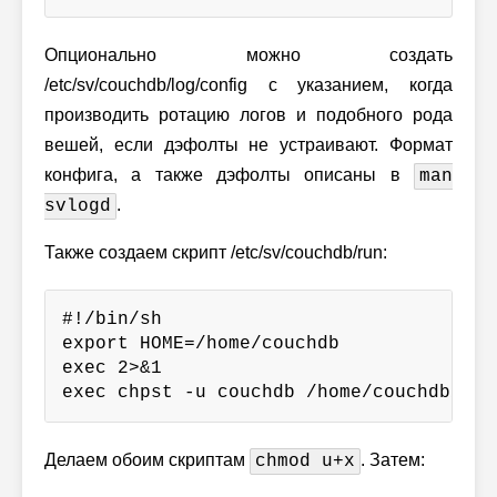
Опционально можно создать
/etc/sv/couchdb/log/config c указанием, когда
производить ротацию логов и подобного рода
вешей, если дэфолты не устраивают. Формат
конфига, а также дэфолты описаны в
man
.
svlogd
Также создаем скрипт /etc/sv/couchdb/run:
#!/bin/sh

export HOME=/home/couchdb

exec 2>&1

exec chpst -u couchdb /home/couchdb/bin
Делаем обоим скриптам
. Затем:
chmod u+x