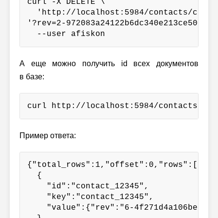
curl -X DELETE \

  'http://localhost:5984/contacts/contac
'?rev=2-972083a24122b6dc340e213ce50aa81e
  --user afiskon
А еще можно получить id всех документов
в базе:
curl http://localhost:5984/contacts/_al
Пример ответа:
{"total_rows":1,"offset":0,"rows":[

  {

    "id":"contact_12345",

    "key":"contact_12345",

    "value":{"rev":"6-4f271d4a106be6c12