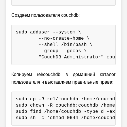
Создаем пользователя couchdb:
sudo adduser --system \

        --no-create-home \

        --shell /bin/bash \

        --group --gecos \

        "CouchDB Administrator" couchdb
Копируем rel/couchdb в домашний каталог
пользователя и выставляем правильные права:
sudo cp -R rel/couchdb /home/couchdb

sudo chown -R couchdb:couchdb /home/couc
sudo find /home/couchdb -type d -exec c
sudo sh -c 'chmod 0644 /home/couchdb/et