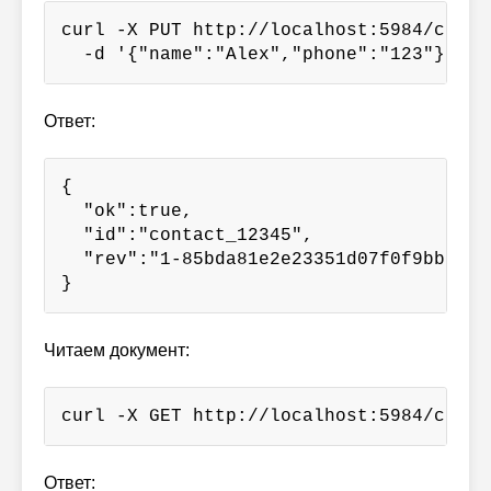
curl -X PUT http://localhost:5984/conta
  -d '{"name":"Alex","phone":"123"}' --
Ответ:
{

  "ok":true,

  "id":"contact_12345",

  "rev":"1-85bda81e2e23351d07f0f9bbcb216
}
Читаем документ:
curl -X GET http://localhost:5984/conta
Ответ: