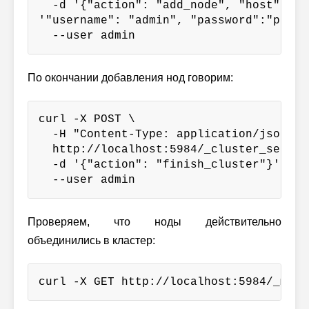
  -d '{"action": "add_node", "host":"10
'"username": "admin", "password":"passwo
  --user admin
По окончании добавления нод говорим:
curl -X POST \

  -H "Content-Type: application/json" \

  http://localhost:5984/_cluster_setup \
  -d '{"action": "finish_cluster"}' \

  --user admin
Проверяем, что ноды действительно
объединились в кластер:
curl -X GET http://localhost:5984/_memb