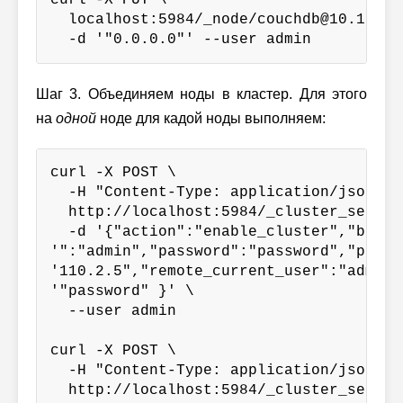
  localhost:5984/_node/couchdb@10.110.2
  -d '"0.0.0.0"' --user admin
Шаг 3. Объединяем ноды в кластер. Для этого
на
одной
ноде для кадой ноды выполняем:
curl -X POST \

  -H "Content-Type: application/json" \

  http://localhost:5984/_cluster_setup \
  -d '{"action":"enable_cluster","bind_
'":"admin","password":"password","port"
'110.2.5","remote_current_user":"admin"
'"password" }' \

  --user admin

curl -X POST \

  -H "Content-Type: application/json" \

  http://localhost:5984/_cluster_setup \