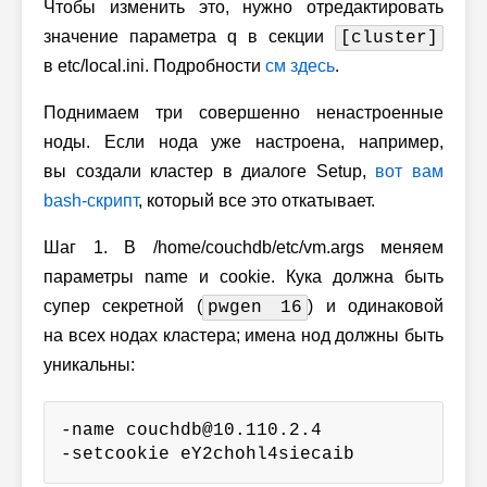
Чтобы изменить это, нужно отредактировать
значение параметра q в секции
[cluster]
в etc/local.ini. Подробности
см здесь
.
Поднимаем три совершенно ненастроенные
ноды. Если нода уже настроена, например,
вы создали кластер в диалоге Setup,
вот вам
bash-скрипт
, который все это откатывает.
Шаг 1. В /home/couchdb/etc/vm.args меняем
параметры name и cookie. Кука должна быть
супер секретной (
) и одинаковой
pwgen 16
на всех нодах кластера; имена нод должны быть
уникальны:
-name couchdb@10.110.2.4

-setcookie eY2chohl4siecaib