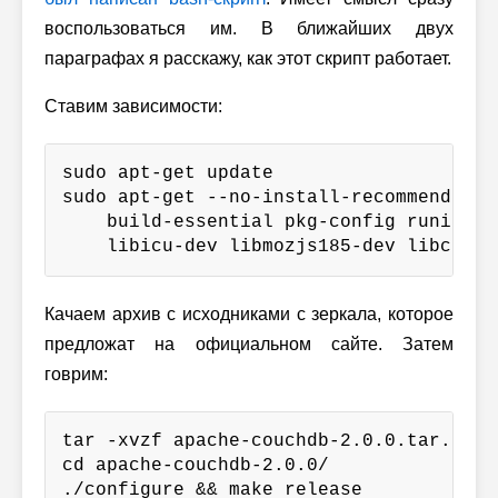
воспользоваться им. В ближайших двух
параграфах я расскажу, как этот скрипт работает.
Ставим зависимости:
sudo apt-get update

sudo apt-get --no-install-recommends -y 
    build-essential pkg-config runit erl
    libicu-dev libmozjs185-dev libcurl4
Качаем архив с исходниками с зеркала, которое
предложат на официальном сайте. Затем
говрим:
tar -xvzf apache-couchdb-2.0.0.tar.gz

cd apache-couchdb-2.0.0/

./configure && make release