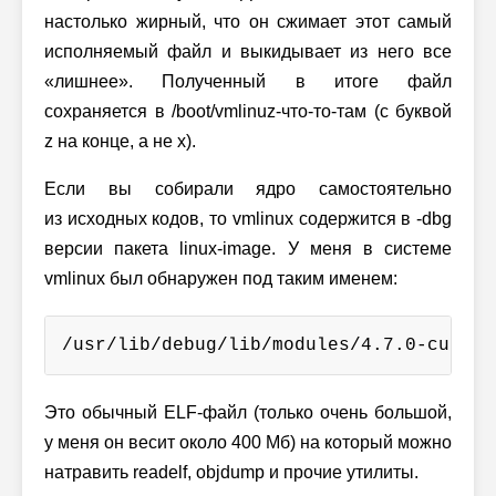
настолько жирный, что он сжимает этот самый
исполняемый файл и выкидывает из него все
«лишнее». Полученный в итоге файл
сохраняется в /boot/vmlinuz-что-то-там (с буквой
z на конце, а не x).
Если вы собирали ядро самостоятельно
из исходных кодов, то vmlinux содержится в -dbg
версии пакета linux-image. У меня в системе
vmlinux был обнаружен под таким именем:
/usr/lib/debug/lib/modules/4.7.0-custom
Это обычный ELF-файл (только очень большой,
у меня он весит около 400 Мб) на который можно
натравить readelf, objdump и прочие утилиты.