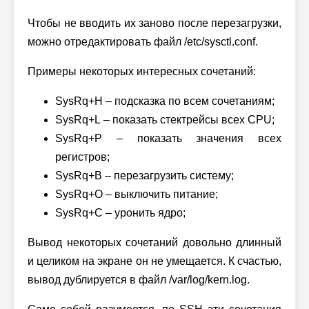
Чтобы не вводить их заново после перезагрузки,
можно отредактировать файл
/etc/sysctl.conf.
Примеры некоторых интересных сочетаний:
SysRq+H – подсказка по всем сочетаниям;
SysRq+L – показать стектрейсы всех CPU;
SysRq+P – показать значения всех
регистров;
SysRq+B – перезагрузить систему;
SysRq+O – выключить питание;
SysRq+C – уронить ядро;
Вывод некоторых сочетаний довольно длинный
и целиком на экране он не умещается. К счастью,
вывод дублируется в файл /var/log/kern.log.