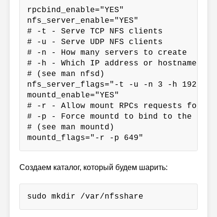
rpcbind_enable="YES"

nfs_server_enable="YES"

# -t - Serve TCP NFS clients

# -u - Serve UDP NFS clients

# -n - How many servers to create

# -h - Which IP address or hostname to b
# (see man nfsd)

nfs_server_flags="-t -u -n 3 -h 192.168.
mountd_enable="YES"

# -r - Allow mount RPCs requests for re
# -p - Force mountd to bind to the speci
# (see man mountd)

mountd_flags="-r -p 649"
Создаем каталог, который будем шарить:
sudo mkdir /var/nfsshare