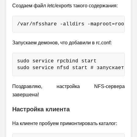
Создаем файл /etc/exports такого содержания:
/var/nfsshare -alldirs -maproot=root -n
Запускаем демонов, что добавили в rc.conf:
sudo service rpcbind start

sudo service nfsd start # запускает и m
Поздравляю, настройка NFS-сервера
завершена!
Настройка клиента
На клиенте пробуем примонтировать каталог: