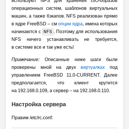
используют NFS для хранения ISO-образов
операционных систем, шаблонов виртуальных
машин, а также бэкапов. NFS реализован прямо
в ядре FreeBSD – см
опции ядра
, имена которых
начинаются с
. Поэтому для использования
NFS
NFS ничего устанавливать не требуется,
в системе все и так уже есть!
Примечание:
Описанные ниже шаги были
проверены мной на двух
виртуалках
под
управлением FreeBSD 11.0-CURRENT. Далее
предполагается, что клиент крутится
на 192.168.0.109, а сервер – на 192.168.0.110.
Настройка сервера
Правим /etc/rc.conf: