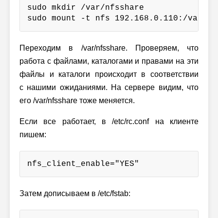
sudo mkdir /var/nfsshare

sudo mount -t nfs 192.168.0.110:/var/nf
Переходим в /var/nfsshare. Проверяем, что
работа с файлами, каталогами и правами на эти
файлы и каталоги происходит в соответствии
с нашими ожиданиями. На сервере видим, что
его /var/nfsshare тоже меняется.
Если все работает, в /etc/rc.conf на клиенте
пишем:
nfs_client_enable="YES"
Затем дописываем в /etc/fstab: