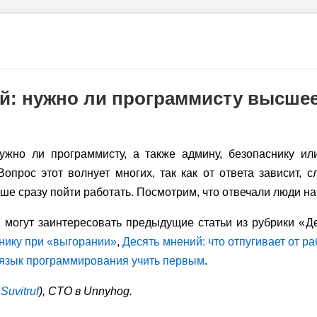
й: нужно ли программисту высше
ужно ли программисту, а также админу, безопаснику ил
прос этот волнует многих, так как от ответа зависит, с
ше сразу пойти работать. Посмотрим, что отвечали люди на 
 могут заинтересовать предыдущие статьи из рубрики «Д
шнику при «выгорании»
,
Десять мнений: что отпугивает от р
 язык программирования учить первым
.
a
Suvitruf
), CTO в Unnyhog.