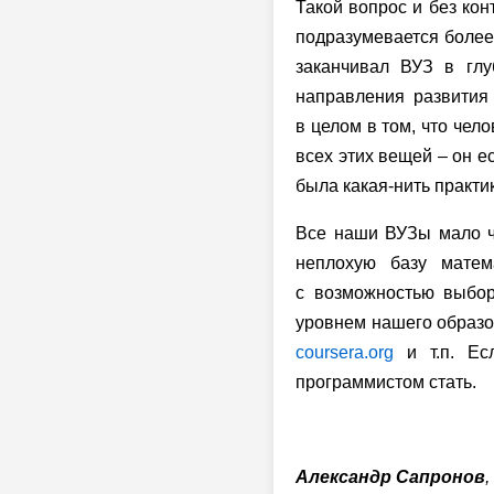
Такой вопрос и без кон
подразумевается более 
заканчивал ВУЗ в глу
направления развития
в целом в том, что чел
всех этих вещей – он е
была какая-нить практик
Все наши ВУЗы мало че
неплохую базу матем
с возможностью выбор
уровнем нашего образов
coursera.org
и т.п. Ес
программистом стать.
Александр Сапронов
,