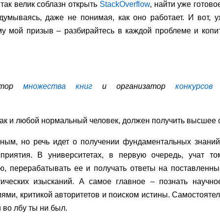
 так велик соблазн открыть
StackOverflow
, найти уже готов
думываясь, даже не понимая, как оно работает. И вот, 
у мой призыв – разбирайтесь в каждой проблеме и копи
втор
множества книг
и организатор
конкурсов
как и любой нормальный человек, должен получить высшее 
ьным, но речь идет о получении фундаментальных знаний
приятия. В университетах, в первую очередь, учат тому
ю, перерабатывать ее и получать ответы на поставленн
тических изысканий. А самое главное – познать научно
ми, критикой авторитетов и поиском истины. Самостоятел
 во лбу ты ни был.