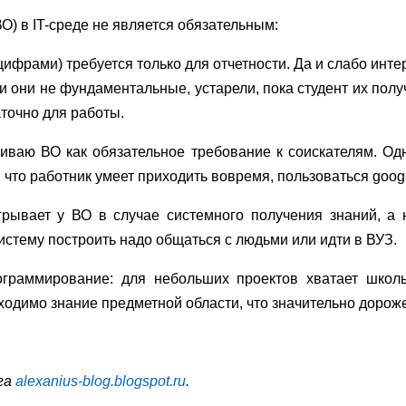
) в IT-среде не является обязательным:
цифрами) требуется только для отчетности. Да и слабо инте
и они не фундаментальные, устарели, пока студент их получ
аточно для работы.
иваю ВО как обязательное требование к соискателям. Одна
 что работник умеет приходить вовремя, пользоваться googl
рывает у ВО в случае системного получения знаний, а н
систему построить надо общаться с людьми или идти в ВУЗ.
ограммирование: для небольших проектов хватает школ
одимо знание предметной области, что значительно дороже
ога
alexanius-blog.blogspot.ru
.