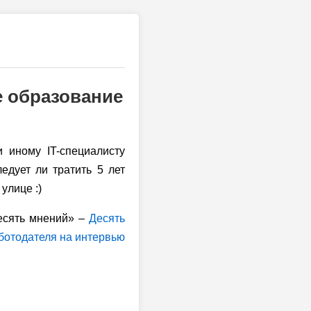
е образование
и иному IT-специалисту
ледует ли тратить 5 лет
улице :)
есять мнений» –
Десять
аботодателя на интервью