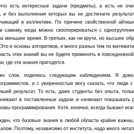
 что есть интересные задачи (предметы), а есть не оче
 и без выполнения которых вы не достигните результат
никаций в коллективе. По причине свойственной айтишн
ки самому, когда можно скооперироваться с одногруппни
а меньшее время. В-третьих, как ни крути, но высшее об
Это и основы алгоритмов, и много разных тем по математ
асть этих знаний вы не будете применять в повседневной 
и, где эти знания пригодятся.
их слов, поделюсь следующим наблюдением. Я дово
ограммистов, и с уверенностью могу сказать, что люди
чший результат. То есть, даже студенты без опыта, толь
вникают в поставленные задачи и начинают показывать р
новы программирования. Хотя, конечно, всегда бывают иск
жден, что базовые знания в любой области крайне важны, 
ом. Поэтому, независимо от института, надо много читат