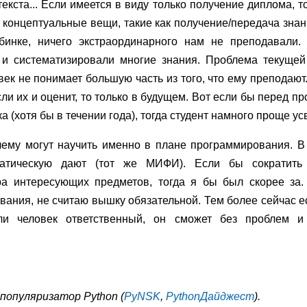
текста... Если имеется в виду только получение диплома, то
концептуальные вещи, такие как получение/передача знани
бинке, ничего экстраординарного нам не преподавали
 и систематизировали многие знания. Проблема текущей
овек не понимает большую часть из того, что ему преподают.
сли их и оценит, то только в будущем. Вот если бы перед
а (хотя бы в течении года), тогда студент намного проще у
му могут научить именно в плане программирования. В 
атическую дают (тот же МИФИ). Если бы сократить
а интересующих предметов, тогда я бы был скорее за.
ания, не считаю вышку обязательной. Тем более сейчас е
ли человек ответственный, он сможет без проблем 
 популяризатор Python (
PyNSK
,
PythonДайджест
).