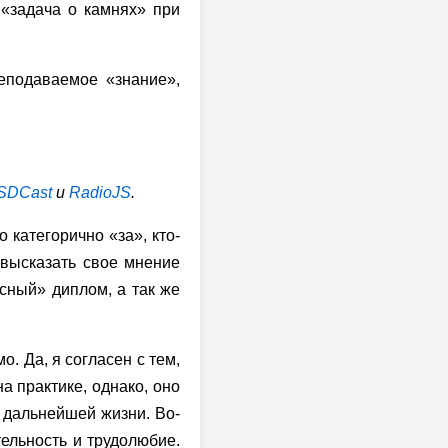
 «задача о камнях» при
еподаваемое «знание»,
SDCast
и
RadioJS
.
 категорично «за», кто-
м высказать свое мнение
асный» диплом, а так же
.
о. Да, я согласен с тем,
а практике, однако, оно
в дальнейшей жизни. Во-
тельность и трудолюбие.