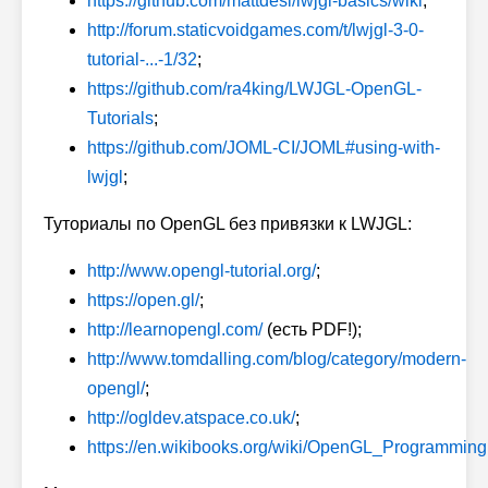
https://github.com/mattdesl/lwjgl-basics/wiki
;
http://forum.staticvoidgames.com/t/lwjgl-3-0-
tutorial-...-1/32
;
https://github.com/ra4king/LWJGL-OpenGL-
Tutorials
;
https://github.com/JOML-CI/JOML#using-with-
lwjgl
;
Туториалы по OpenGL без привязки к LWJGL:
http://www.opengl-tutorial.org/
;
https://open.gl/
;
http://learnopengl.com/
(есть PDF!);
http://www.tomdalling.com/blog/category/modern-
opengl/
;
http://ogldev.atspace.co.uk/
;
https://en.wikibooks.org/wiki/OpenGL_Programming