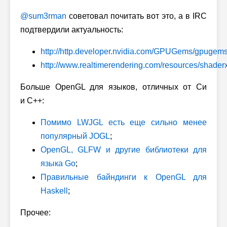
@sum3rman
советовал почитать вот это, а в IRC
подтвердили актуальность:
http://http.developer.nvidia.com/GPUGems/gpugems
http://www.realtimerendering.com/resources/shaderx
Больше OpenGL для языков, отличных от Си
и C++:
Помимо LWJGL есть еще сильно менее
популярный JOGL
;
OpenGL, GLFW и другие библиотеки для
языка Go
;
Правильные байндинги к OpenGL для
Haskell
;
Прочее: