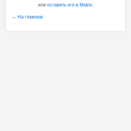
или
оставить его в Matrix
.
← На главную