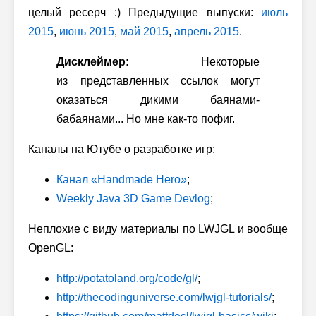
целый ресерч :) Предыдущие выпуски:
июль
2015
,
июнь 2015
,
май 2015
,
апрель 2015
.
Дисклеймер:
Некоторые
из представленных ссылок могут
оказаться дикими баянами-
бабаянами... Но мне как-то пофиг.
Каналы на Ютубе о разработке игр:
Канал «Handmade Hero»
;
Weekly Java 3D Game Devlog
;
Неплохие с виду материалы по LWJGL и вообще
OpenGL:
http://potatoland.org/code/gl/
;
http://thecodinguniverse.com/lwjgl-tutorials/
;