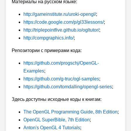
Материалы на русском языке:
http://gameinstitute.ru/uroki-opengl/
;
https://code.google.com/p/gl33lessons/
;
http://triplepointfive.github.io/ogltutor/
;
http://compgraphics.info/
;
Репозитории с примерами кода:
https://github.com/progschj/OpenGL-
Examples
;
https://github.com/g-truc/ogl-samples
;
https://github.com/tomdalling/opengl-series
;
Здесь доступны исходные коды к книгам:
The OpenGL Programming Guide, 8th Edition
;
OpenGL SuperBible, 7th Edition
;
Anton's OpenGL 4 Tutorials
;