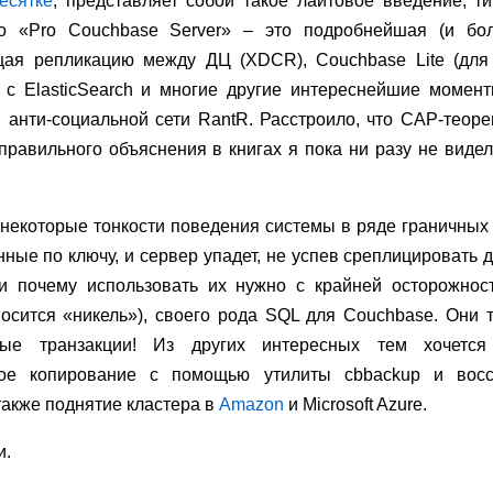
есятке
, представляет собой такое лайтовое введение, т
о «Pro Couchbase Server» – это подробнейшая (и бо
ая репликацию между ДЦ (XDCR), Couchbase Lite (для 
 с ElasticSearch и многие другие интереснейшие момент
 анти-социальной сети RantR. Расстроило, что CAP-теоре
равильного объяснения в книгах я пока ни разу не видел
 некоторые тонкости поведения системы в ряде граничных 
анные по ключу, и сервер упадет, не успев среплицировать
и почему использовать их нужно с крайней осторожнос
осится «никель»), своего рода SQL для Couchbase. Они т
ные транзакции! Из других интересных тем хочется 
ное копирование с помощью утилиты cbbackup и восс
 также поднятие кластера в
Amazon
и Microsoft Azure.
и.