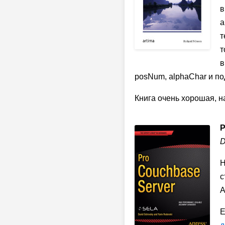
в
а
т
т
в
posNum, alphaChar и п
Книга очень хорошая, н
P
D
Н
с
A
Е