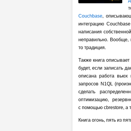
д
т
Couchbase
, описывающ
интеграцию Couchbase
написания собственной
неправильно. Вообще, п
то традиция.
Также книга описывает
будет, если записать д
описана работа вьюх 
запросов N1QL (произн
сделать распределен
оптимизацию, резерв
с помощью cbrestore, а
Книга огонь, пять из пят