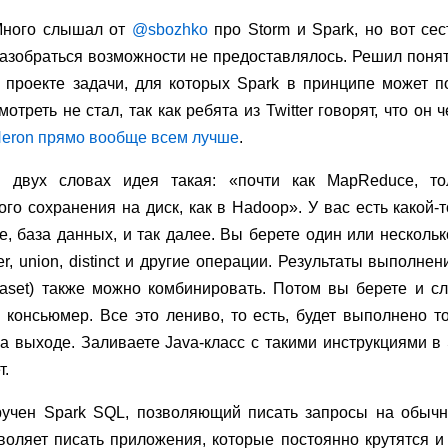
ного слышал от
@sbozhko
про Storm и Spark, но вот се
азобраться возможности не предоставлялось. Решил понять
 проекте задачи, для которых Spark в принципе может п
мотреть не стал, так как ребята из Twitter говорят, что он
eron прямо вообще всем лучше
.
 двух словах идея такая: «почти как MapReduce, то
ого сохранения на диск, как в Hadoop». У вас есть какой-
, база данных, и так далее. Вы берете один или нескольк
lter, union, distinct и другие операции. Результаты выполн
Dataset) также можно комбинировать. Потом вы берете и 
 консьюмер. Все это лениво, то есть, будет выполнено т
а выходе. Заливаете Java-класс с такими инструкциями в 
т.
ручен Spark SQL, позволяющий писать запросы на обычн
воляет писать приложения, которые постоянно крутятся и 