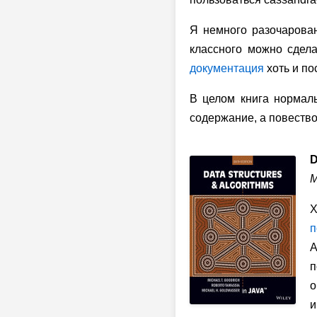
Я немного разочарован
классного можно сдела
документация
хоть и по
В целом книга нормаль
содержание, а повеств
D
M
Х
п
A
п
о
и