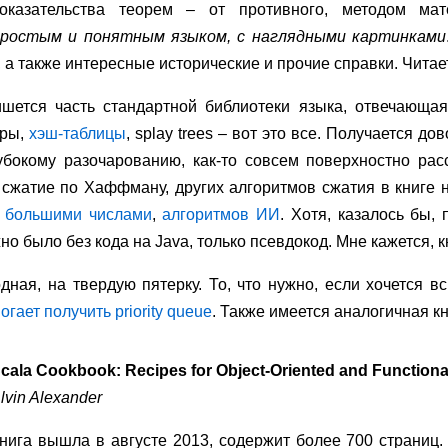
оказательства теорем – от противного, методом мат
простым и понятным языком, с наглядными картинками
а также интересные исторические и прочие справки. Читае
ишется часть стандартной библиотеки языка, отвечающая
оры,
хэш-таблицы
, splay trees – вот это все. Получается до
бокому разочарованию, как-то совсем поверхностно рас
 сжатие по Хаффману, других алгоритмов сжатия в книге 
 большими числами
,
алгоритмов ИИ
. Хотя, казалось бы,
но было без кода на Java, только псевдокод. Мне кажется, 
дная, на твердую пятерку. То, что нужно, если хочется 
огает получить priority queue
. Также имеется аналогичная кн
cala Cookbook: Recipes for Object-Oriented and Function
lvin Alexander
нига вышла в августе 2013, содержит более 700 страниц. 