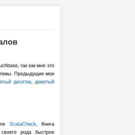
алов
chbase, так как мне это
е темы. Предыдущие мои
ятый десяток
,
девятый
теля
ScalaCheck
. Книга
 своего рода быстрое