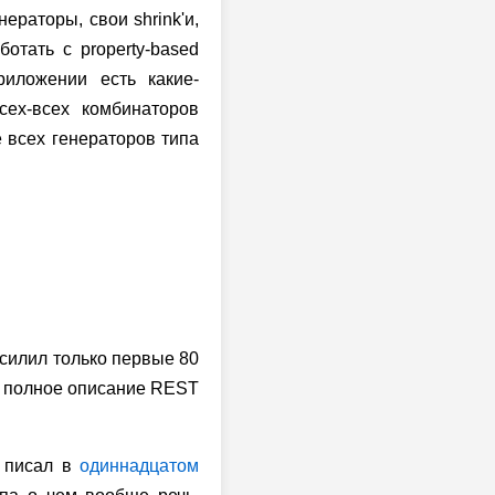
ераторы, свои shrink'и,
отать с property-based
риложении есть какие-
сех-всех комбинаторов
же всех генераторов типа
осилил только первые 80
ще полное описание REST
я писал в
одиннадцатом