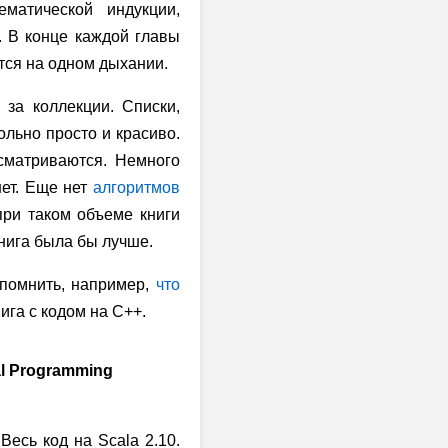
ематической индукции,
. В конце каждой главы
тся на одном дыхании.
 за коллекции. Списки,
вольно просто и красиво.
сматриваются. Немного
нет. Еще нет
алгоритмов
 при таком объеме книги
книга была бы лучше.
вспомнить, например,
что
ига с кодом на C++.
al Programming
Весь код на Scala 2.10.