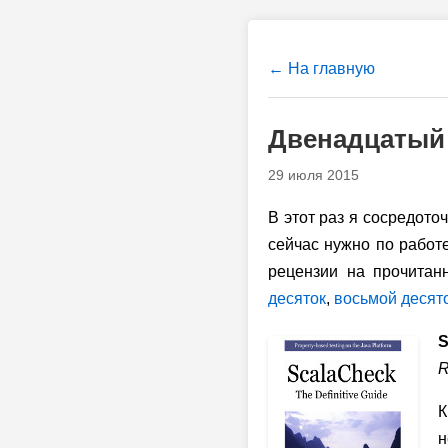
← На главную
Двенадцатый 
29 июля 2015
В этот раз я сосредото
сейчас нужно по работ
рецензии на прочитан
десяток
,
восьмой десят
S
R
К
н