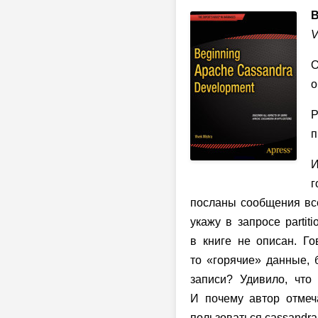
B
V
О
о
Р
п
И
г
посланы сообщения все
укажу в запросе partit
в книге не описан. Го
то «горячие» данные, 
записи? Удивило, чт
И почему автор отмеча
пользоваться cassandra-