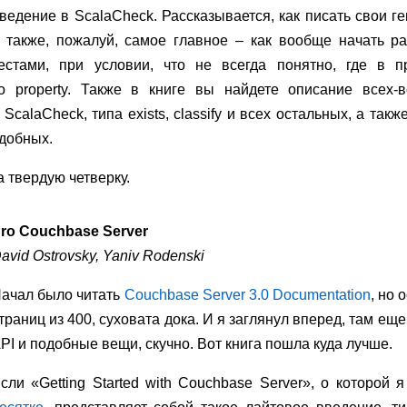
ведение в ScalaCheck. Рассказывается, как писать свои ген
 также, пожалуй, самое главное – как вообще начать раб
естами, при условии, что не всегда понятно, где в п
о property. Также в книге вы найдете описание всех-в
 ScalaCheck, типа exists, classify и всех остальных, а так
одобных.
а твердую четверку.
ro Couchbase Server
avid Ostrovsky, Yaniv Rodenski
ачал было читать
Couchbase Server 3.0 Documentation
, но 
траниц из 400, суховата дока. И я заглянул вперед, там е
PI и подобные вещи, скучно. Вот книга пошла куда лучше.
сли «Getting Started with Couchbase Server», о которой 