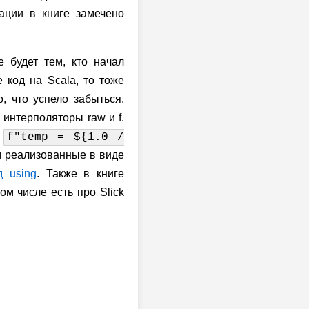
ации в книге замечено
е будет тем, кто начал
код на Scala, то тоже
, что успело забыться.
 интерполяторы raw и f.
:
f"temp = ${1.0 /
м реализованные в виде
д using
. Также в книге
ом числе есть про Slick