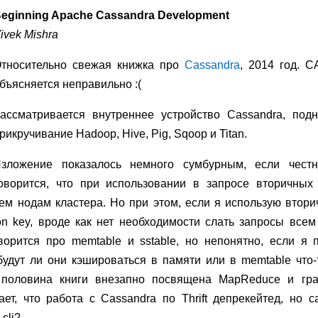
eginning Apache Cassandra Development
ivek Mishra
тносительно свежая книжка про
Cassandra
, 2014 год. C
бъясняется неправильно :(
ассматривается внутреннее устройство Cassandra, под
рикручивание Hadoop, Hive, Pig, Sqoop и Titan.
зложение показалось немного сумбурным, если честн
оворится, что при использовании в запросе вторичных 
м нодам кластера. Но при этом, если я использую втор
ion key, вроде как нет необходимости слать запросы все
ворится про memtable и sstable, но непонятно, если я 
будут ли они кэшироваться в памяти или в memtable что-
о половина книги внезапно посвящена MapReduce и гр
ет, что работа с Cassandra по Thrift депрекейтед, но 
cli?