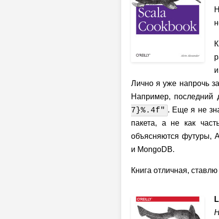
Н
н
К
р
и
Лично я уже напрочь за
Например, последний д
. Еще я не зн
7}%.4f"
пакета, а не как час
объясняются футуры, Ak
и MongoDB.
Книга отличная, ставлю 
L
H