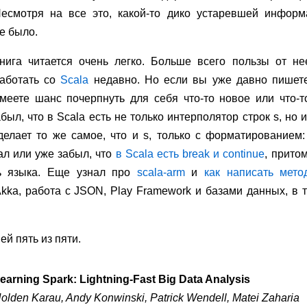
есмотря на все это, какой-то дико устаревшей информ
е было.
нига читается очень легко. Больше всего пользы от не
аботать со
Scala
недавно. Но если вы уже давно пишете 
меете шанс почерпнуть для себя что-то новое или что-то
был, что в Scala есть не только интерполятор строк s, но и
елает то же самое, что и s, только с форматированием
ал или уже забыл, что
в Scala есть break и continue
, прито
ть языка. Еще узнал про
scala-arm
и
как написать мето
ka, работа с JSON, Play Framework и базами данных, в т
ей пять из пяти.
earning Spark: Lightning-Fast Big Data Analysis
olden Karau, Andy Konwinski, Patrick Wendell, Matei Zaharia