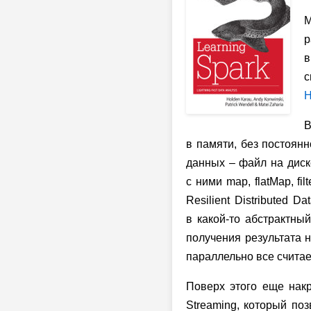
М
р
в
с
H
В
в памяти, без постоянн
данных – файл на диске
с ними map, flatMap, fi
Resilient Distributed 
в какой-то абстрактный
получения результата н
параллельно все считае
Поверх этого еще нак
Streaming, который поз