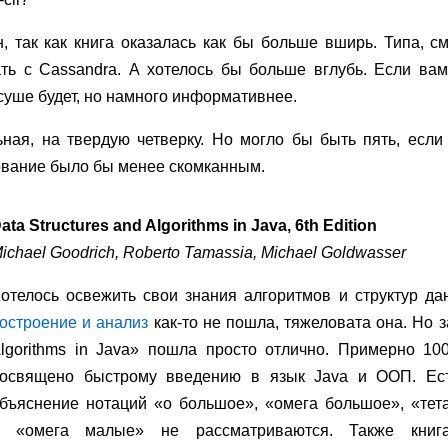
, так как книга оказалась как бы больше вширь. Типа, см
ть с Cassandra. А хотелось бы больше вглубь. Если ва
суше будет, но намного информативнее.
ная, на твердую четверку. Но могло бы быть пять, есл
ование было бы менее скомканным.
ata Structures and Algorithms in Java, 6th Edition
ichael Goodrich, Roberto Tamassia, Michael Goldwasser
отелось освежить свои знания алгоритмов и структур да
остроение и анализ
как-то не пошла, тяжеловата она. Но за
lgorithms in Java» пошла просто отлично. Примерно 10
освящено быстрому введению в язык Java и ООП. Ест
бъяснение нотаций «о большое», «омега большое», «тет
 «омега малые» не рассматриваются. Также книг