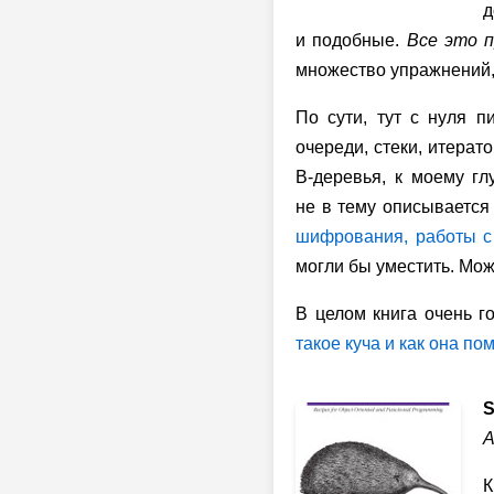
д
и подобные.
Все это 
множество упражнений, 
По сути, тут с нуля п
очереди, стеки, итерат
B-деревья,
к моему глу
не в тему описывается
шифрования, работы с
могли бы уместить. Мож
В целом книга очень го
такое куча и как она пом
S
A
К