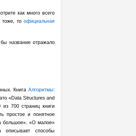
отрите как много всего
м тоже, то
официальная
и бы название отражало
нных. Книга
Алгоритмы:
то «Data Structures and
0 из 700 страниц книги
ь простое и понятное
а большое». «О малое»
а описывает способы