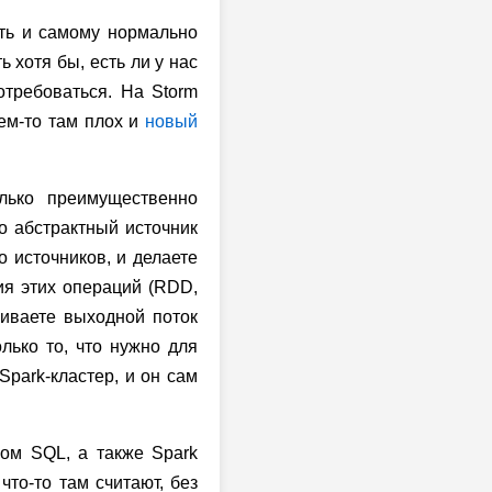
сть и самому нормально
 хотя бы, есть ли у нас
отребоваться. На Storm
 чем-то там плох и
новый
лько преимущественно
то абстрактный источник
о источников, и делаете
ения этих операций (RDD,
сливаете выходной поток
олько то, что нужно для
Spark-кластер, и он сам
ом SQL, а также Spark
что-то там считают, без