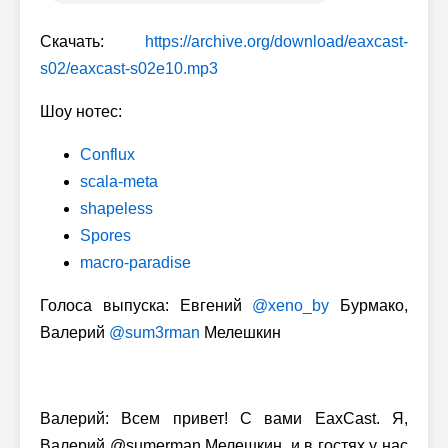
Скачать:
https://archive.org/download/eaxcast-
s02/eaxcast-s02e10.mp3
Шоу нотес:
Conflux
scala-meta
shapeless
Spores
macro-paradise
Голоса выпуска: Евгений
@xeno_by
Бурмако,
Валерий
@sum3rman
Мелешкин
Валерий: Всем привет! С вами EaxCast. Я,
Валерий @sumerman Мелешкин, и в гостях у нас