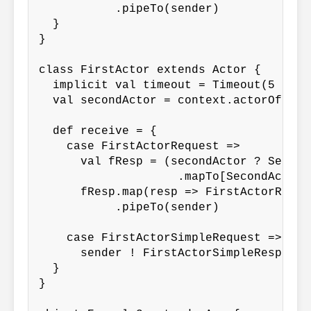
           .pipeTo(sender)

  }

}

class FirstActor extends Actor {

  implicit val timeout = Timeout(5 secon
  val secondActor = context.actorOf(Pro
  def receive = {

    case FirstActorRequest =>

      val fResp = (secondActor ? Second
                    .mapTo[SecondActorRe
      fResp.map(resp => FirstActorRespo
           .pipeTo(sender)

    case FirstActorSimpleRequest =>

      sender ! FirstActorSimpleResponse
  }

}
