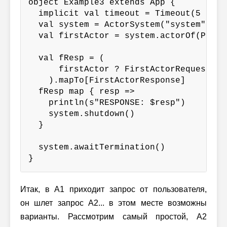
object Example3 extends App {

  implicit val timeout = Timeout(5 secon
  val system = ActorSystem("system")

  val firstActor = system.actorOf(Props
  val fResp = (

      firstActor ? FirstActorRequest

    ).mapTo[FirstActorResponse]

  fResp map { resp =>

    println(s"RESPONSE: $resp")

    system.shutdown()

  }

  system.awaitTermination()

}
Итак, в A1 приходит запрос от пользователя,
он шлет запрос A2... в этом месте возможны
варианты. Рассмотрим самый простой, A2