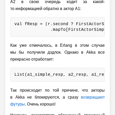
A2 в свою очередь ходит за какой-
то информацией обратно в актор A1:
val fResp = (r.second ? FirstActorSimple
              .mapTo[FirstActorSimpleRe
Как уже отмечалось, в Erlang в этом случае
мы бы получили дэдлок. Однако в Akka все
прекрасно отработает:
List(a1_simple_resp, a2_resp, a1_resp)
Так происходит по той причине, что акторы
в Akka не блокируются, а сразу
возвращают
футуры
. Очень хорошо!