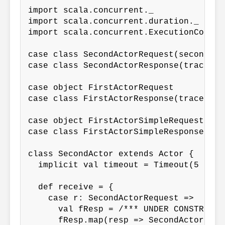
import scala.concurrent._

import scala.concurrent.duration._

import scala.concurrent.ExecutionContex
case class SecondActorRequest(second: Ac
case class SecondActorResponse(trace: S
case object FirstActorRequest

case class FirstActorResponse(trace: Seq
case object FirstActorSimpleRequest

case class FirstActorSimpleResponse(tra
class SecondActor extends Actor {

  implicit val timeout = Timeout(5 secon
  def receive = {

    case r: SecondActorRequest =>

      val fResp = /*** UNDER CONSTRUCTIO
      fResp.map(resp => SecondActorResp