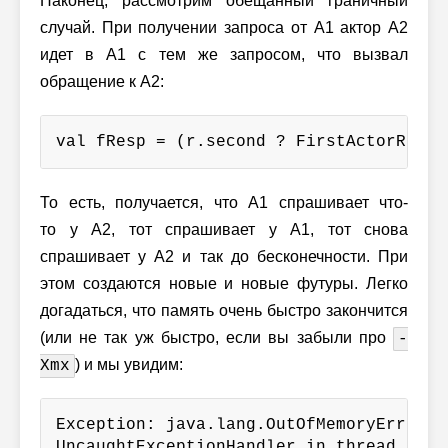
Наконец, рассмотрим обещанный граничный
случай. При получении запроса от A1 актор A2
идет в A1 с тем же запросом, что вызвал
обращение к A2:
val fResp = (r.second ? FirstActorReque
То есть, получается, что A1 спрашивает что-
то у A2, тот спрашивает у A1, тот снова
спрашивает у A2 и так до бесконечности. При
этом создаются новые и новые футуры. Легко
догадаться, что память очень быстро закончится
(или не так уж быстро, если вы забыли про
-
) и мы увидим:
Xmx
Exception: java.lang.OutOfMemoryError t
UncaughtExceptionHandler in thread "sys