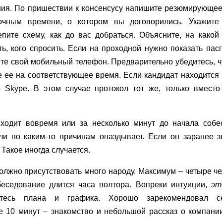
ия. По пришествии к консенсусу напишите резюмирующее
очным времени, о котором вы договорились. Укажите
пите схему, как до вас добраться. Объясните, на какой
ь, кого спросить. Если на проходной нужно показать пас
те свой мобильный телефон. Предварительно убедитесь, ч
е ее на соответствующее время. Если кандидат находится 
о Skype. В этом случае протокол тот же, только вмест
.
ходит вовремя или за несколько минут до начала собес
ли по каким-то причинам опаздывает. Если он заранее 
 Такое иногда случается.
олжно присутствовать много народу. Максимум – четыре че
беседование длится часа полтора. Вопреки интуиции,
эт
йтесь плана и графика. Хорошо зарекомендовал 
е 10 минут – знакомство и небольшой рассказ о компани