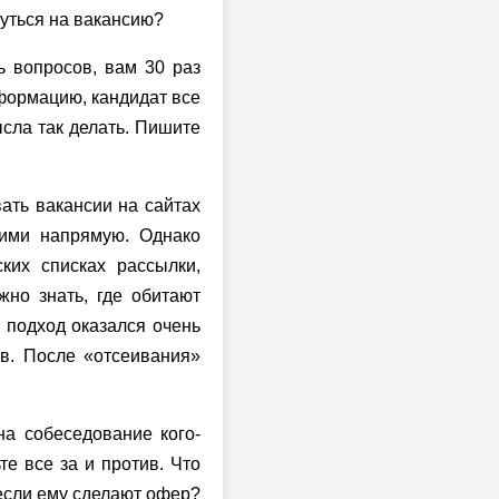
нуться на вакансию?
ь вопросов, вам 30 раз
нформацию, кандидат все
ысла так делать. Пишите
ать вакансии на сайтах
ними напрямую. Однако
ких списках рассылки,
жно знать, где обитают
й подход оказался очень
ов. После «отсеивания»
на собеседование кого-
те все за и против. Что
 если ему сделают офер?