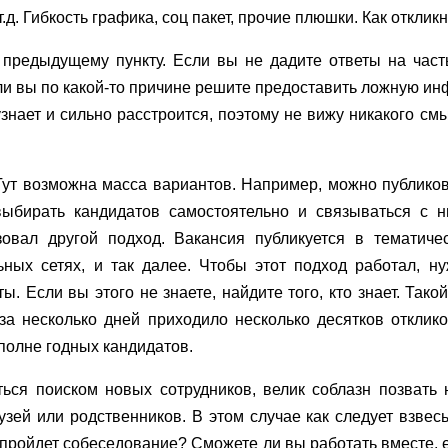
.д. Гибкость графика, соц пакет, прочие плюшки. Как отклик
 предыдущему пункту. Если вы не дадите ответы на част
сли вы по какой-то причине решите предоставить ложную и
знает и сильно расстроится, поэтому не вижу никакого см
Тут возможна масса вариантов. Например, можно публиков
выбирать кандидатов самостоятельно и связываться с 
зовал другой подход. Вакансия публикуется в тематичес
ных сетях, и так далее. Чтобы этот подход работал, ну
. Если вы этого не знаете, найдите того, кто знает. Тако
а несколько дней приходило несколько десятков отклик
полне годных кандидатов.
ься поиском новых сотрудников, велик соблазн позвать 
зей или родственников. В этом случае как следует взвесь
е пройдет собеседование? Сможете ли вы работать вместе,