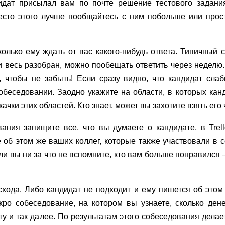
дидат присылал вам по почте решение тестового задания
есто этого лучше пообщайтесь с ним побольше или прос
олько ему ждать от вас какого-нибудь ответа. Типичный 
и весь разобран, можно пообещать ответить через неделю
o, чтобы не забыть! Если сразу видно, что кандидат сла
обеседовании. Заодно укажите на области, в которых канд
ачки этих областей. Кто знает, может вы захотите взять его 
ания запищите все, что вы думаете о кандидате, в Trello
 об этом же ваших коллег, которые также участвовали в 
ли вы ни за что не вспомните, кто вам больше понравился
хода. Либо кандидат не подходит и ему пишется об этом 
кро собеседование, на котором вы узнаете, сколько денег
ту и так далее. По результатам этого собеседования дел