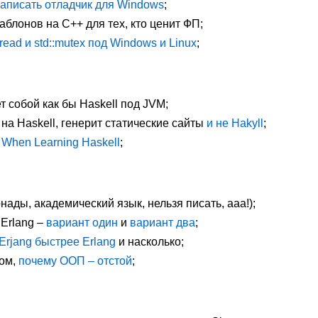
аписать отладчик для Windows
;
аблонов на C++ для тех, кто ценит ФП;
thread и std::mutex под Windows и Linux
;
 собой как бы Haskell под JVM;
 на Haskell, генерит статические сайты
и не Hakyll
;
 When Learning Haskell
;
нады, академический язык, нельзя писать, ааа!);
Erlang –
вариант один
и
вариант два
;
Erjang быстрее Erlang
и насколько;
том,
почему ООП – отстой
;