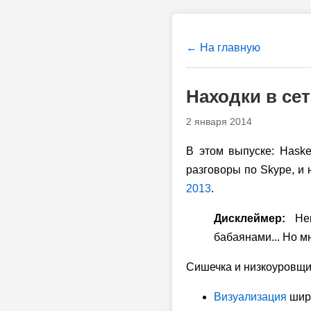
← На главную
Находки в сет
2 января 2014
В этом выпуске: Haske
разговоры по Skype, и
2013
.
Дисклеймер:
Нек
бабаянами... Но мн
Сишечка и низкоуровщи
Визуализация
широ