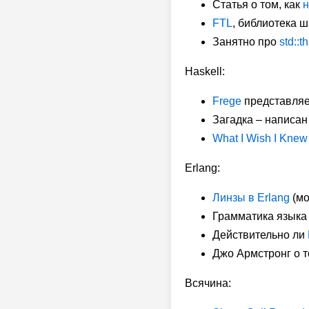
Статья о том, как
н
FTL
, библиотека ш
Занятно про
std::
Haskell:
Frege
представляет
Загадка – написан
What I Wish I Knew
Erlang:
Линзы в Erlang
(мо
Грамматика языка 
Действительно ли
Джо Армстронг о 
Всячина: