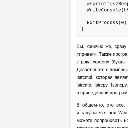
  wsprintf(szRes
  WriteConsole(h
  ExitProcess(0);
}
Вы, конечно же, сразу
«привет». Также прогр
строка «green» (буквы
Делается это с помощ
lstrcmpi, которая явл
lstrcmp, lstrcpy, lstrnc
в приведенной программе
В общем-то, это все.
и запускается под Win
можете попробовать и