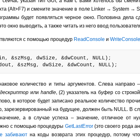
сейчас указан тип GUI, а нам с вами хотелось бы сменить
кта (Alt+F7) и смените значение в поле Linker → System → 
ограммы будет появляться черное окно. Половина дела сд
это окно выводить, а также читать из него ввод пользовател
ствляются с помощью процедур
ReadConsole
и
WriteConsol
in, &szMsg, dwSize, &dwCount, NULL);

dout, &szMsg, dwSize, &dwCount, NULL);
аковое количество и типы аргументов. Слева направо 
дескриптор
или
handle
, (2) указатель на буфер со строкой
лово, в которое будет записано реальное количество про
р,
зарезервированный на будущее, должен быть NULL. В с
ачение, а в случае успеха – значение, отличное от ну
ожно с помощью процедуры
GetLastError
(это своего рода ан
се забивают
на коды возврата этих процедур, потому что