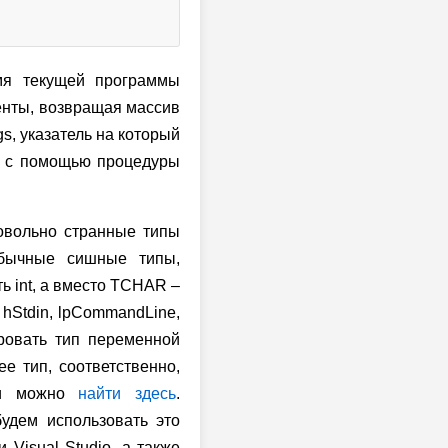
мя текущей программы
менты, возвращая массив
gs, указатель на который
ся с помощью процедуры
довольно странные типы
обычные сишные типы,
ь int, а вместо TCHAR –
 hStdin, lpCommandLine,
ировать тип переменной
ее тип, соответственно,
сти можно
найти здесь
.
будем использовать это
Visual Studio, а также