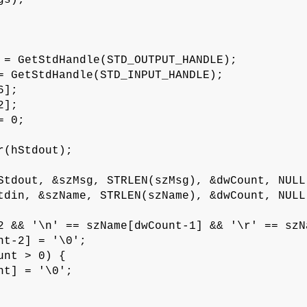
s);

 = GetStdHandle(STD_OUTPUT_HANDLE);

= GetStdHandle(STD_INPUT_HANDLE);

];

];

 0;

(hStdout);

Stdout, &szMsg, STRLEN(szMsg), &dwCount, NULL)
tdin, &szName, STRLEN(szName), &dwCount, NULL)
2 && '\n' == szName[dwCount-1] && '\r' == szN
nt-2] = '\0';

nt > 0) {

t] = '\0';
