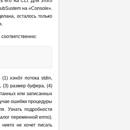
 его на CLI. Для этого
SubSustem на «Console».
елана, осталось только
я.
e
соответственно:
–
(1)
хэндл
потока stdin,
, (3) размер буфера, (4)
читанных или записанных
лучае ошибки процедуры
ля. Узнать подробности
алог переменной errno).
 никто не хочет писать