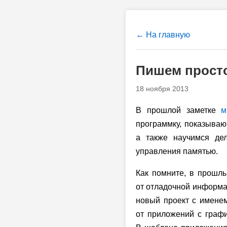
← На главную
Пишем просто
18 ноября 2013
В прошлой заметке
м
программку, показыва
а также научимся де
управления памятью.
Как помните, в прошл
от отладочной информа
новый проект с имене
от приложений с граф