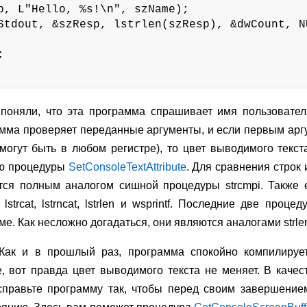
p, L"Hello, %s!\n", szName);

Stdout, &szResp, lstrlen(szResp), &dwCount, NU


 поняли, что эта программа спрашивает имя пользовател
амма проверяет переданные аргументы, и если первым ар
 могут быть в любом регистре), то цвет выводимого текст
ью процедуры
SetConsoleTextAttribute
. Для сравнения строк
яется полным аналогом сишной процедуры strcmpi. Также
py, lstrcat, lstrncat, lstrlen и wsprintf. Последние две про
. Как несложно догадаться, они являются аналогами strlen и
 Как и в прошлый раз, программа спокойно компилир
e, вот правда цвет выводимого текста не меняет. В каче
справьте программу так, чтобы перед своим завершение