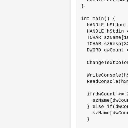
  LocalFree(lpArg
}

int main() {

  HANDLE hStdout
  HANDLE hStdin 
  TCHAR szName[16
  TCHAR szResp[32
  DWORD dwCount =
  ChangeTextColor
  WriteConsole(h
  ReadConsole(hS
  if(dwCount >= 
    szName[dwCou
  } else if(dwCou
    szName[dwCoun
  }
