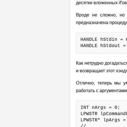
десятки вложенных if'ов
Вроде не сложно, но к
предназначена процед
HANDLE hStdin = 
HANDLE hStdout =
Как нетрудно догадатьс
и возвращает этот хэнд
Отлично, теперь мы у
работать с аргументами 
INT nArgs = 0;

LPWSTR lpCommand
LPWSTR* lpArgs =
// ...
