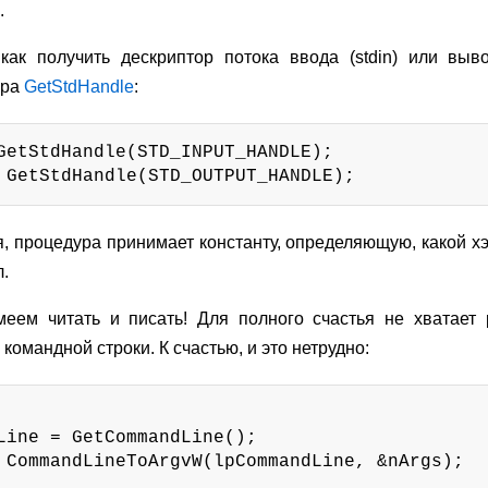
.
ак получить дескриптор потока ввода (stdin) или выво
ура
GetStdHandle
:
GetStdHandle(STD_INPUT_HANDLE);

 GetStdHandle(STD_OUTPUT_HANDLE);
я, процедура принимает константу, определяющую, какой х
л.
меем читать и писать! Для полного счастья не хватает 
командной строки. К счастью, и это нетрудно:
Line = GetCommandLine();

 CommandLineToArgvW(lpCommandLine, &nArgs);
