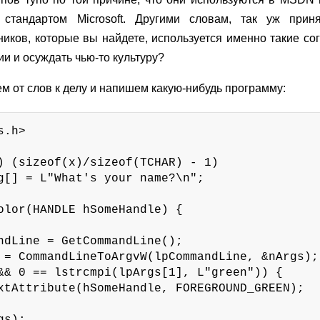
 стандартом Microsoft. Другими словам, так уж прин
иков, которые вы найдете, используется именно такие со
и и осуждать чью-то культуру?
м от слов к делу и напишем какую-нибудь программу:
.h>

) (sizeof(x)/sizeof(TCHAR) - 1)

g[] = L"What's your name?\n";

olor(HANDLE hSomeHandle) {

ndLine = GetCommandLine();

 = CommandLineToArgvW(lpCommandLine, &nArgs);

&& 0 == lstrcmpi(lpArgs[1], L"green")) {

xtAttribute(hSomeHandle, FOREGROUND_GREEN);
