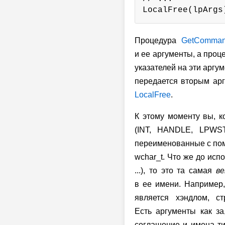
LocalFree(lpArgs
Процедура
GetComman
и ее аргументы, а про
указателей на эти аргум
передается вторым арг
LocalFree
.
К этому моменту вы, к
(INT, HANDLE, LPWST
переименованные с помо
wchar_t. Что же до исп
...), то это та самая
ве
в ее имени. Например, 
является хэндлом, с
Есть аргументы как за
соглашение и имена ти