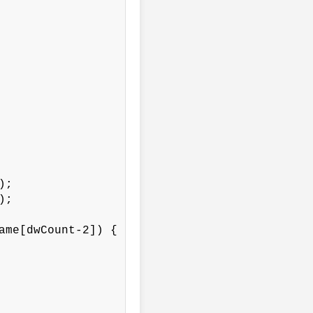
;

;

ame[dwCount-2]) {
