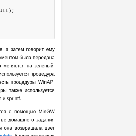
LL);

я, а затем говорит ему
гументом была передана
а меняется на зеленый.
 используется процедура
 есть процедуры WinAPI
цедуры также используется
 sprintf.
уется с помощью MinGW
стве домашнего задания
м она возвращала цвет