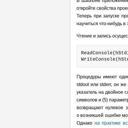
В шаблоне приложения 
откройте свойства прое
Теперь при запуске пр
научиться что-нибудь в 
Чтение и запись осуще
ReadConsole(hStd
WriteConsole(hSt
Процедуры имеют один
stdout или stderr, он же
указатель на двойное с
символов
и (5) парамет
возвращают нулевое зн
о возникшей ошибке м
Однако
на практике в