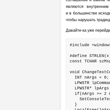
являются внутренним
и в большинстве исходн
чтобы нарушать традици
Давайте-ка уже перейде
#include <windows
#define STRLEN(x
const TCHAR szMs
void ChangeTextC
  INT nArgs = 0;

  LPWSTR lpComma
  LPWSTR* lpArgs
  if(nArgs >= 2 
    SetConsoleTe
  }
