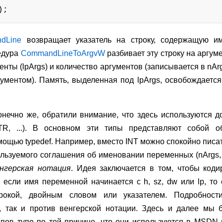
);
dLine
возвращает указатель на строку, содержащую и
цедура
CommandLineToArgvW
разбивает эту строку на аргу
енты (lpArgs) и количество аргументов (записывается в nAr
ументом). Память, выделенная под lpArgs, освобождает
онечно же, обратили внимание, что здесь используются 
R, ...). В основном эти типы представляют собой 
щью typedef. Например, вместо INT можно спокойно писат
ользуемого соглашения об именовании переменных (nArgs,
нгерская нотация
. Идея заключается в том, чтобы код
если имя переменной начинается с h, sz, dw или lp, то 
трокой, двойным словом или указателем. Подробно
, так и против венгерской нотации. Здесь и далее мы 
пов тупо по той причине, что они используются в MSDN и 