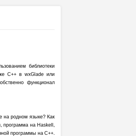
ьзованием библиотеки
ыке C++ в wxGlade или
собственно функционал
е на родном языке? Как
 программа на Haskell,
чной программы на С++.