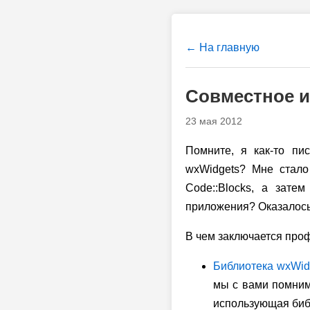
← На главную
Совместное и
23 мая 2012
Помните, я как-то пи
wxWidgets? Мне стало
Code::Blocks, а зате
приложения? Оказалось,
В чем заключается про
Библиотека wxWid
мы с вами помним
использующая биб