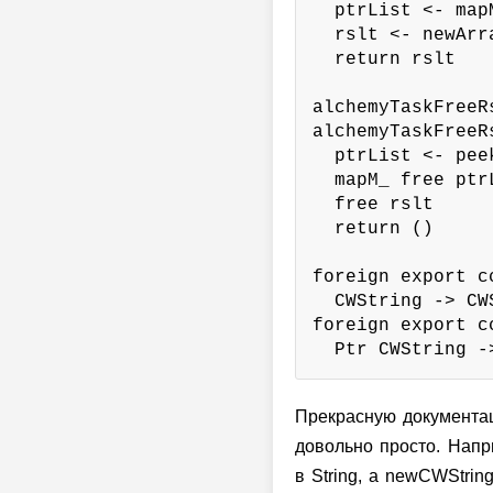
  ptrList <- map
  rslt <- newArr
  return rslt

alchemyTaskFreeR
alchemyTaskFreeR
  ptrList <- pee
  mapM_ free ptrL
  free rslt

  return ()

foreign export c
  CWString -> CW
foreign export c
  Ptr CWString -
Прекрасную документац
довольно просто. Напр
в String, а newCWStrin