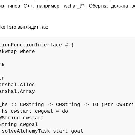
из типов C++, например,
wchar_t**
. Обертка должна ве
ell это выглядит так:
eignFunctionInterface #-}

skWrap where

k

r

arshal.Alloc

arshal.Array

_hs :: CWString -> CWString -> IO (Ptr CWStrin
_hs cwstart cwgoal = do

WString cwstart

String cwgoal

 solveAlchemyTask start goal
