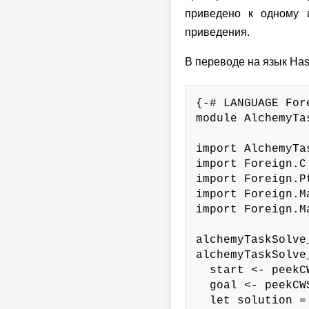
приведено к одному 
приведения.
В переводе на язык Hask
{-# LANGUAGE For
module AlchemyTa
import AlchemyTas
import Foreign.C

import Foreign.Pt
import Foreign.M
import Foreign.M
alchemyTaskSolve
alchemyTaskSolve
  start <- peekC
  goal <- peekCW
  let solution =