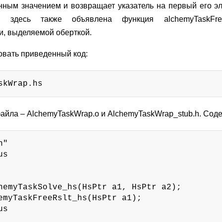
ным значением и возвращает указатель на первый его э
sk здесь также объявлена функция alchemyTaskFree
и, выделяемой оберткой.
овать приведенный код:
skWrap.hs
 файла – AlchemyTaskWrap.o и AlchemyTaskWrap_stub.h. Со
"

s

hemyTaskSolve_hs(HsPtr a1, HsPtr a2);

emyTaskFreeRslt_hs(HsPtr a1);

s
