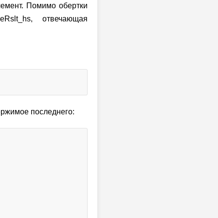
лемент. Помимо обертки
Rslt_hs, отвечающая
держимое последнего: