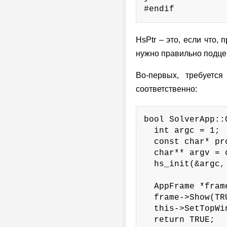
#endif
HsPtr – это, если что,
нужно правильно подцеп
Во-первых, требуется
соответственно:
bool SolverApp::O
  int argc = 1;

  const char* pr
  char** argv = 
  hs_init(&argc,
  AppFrame *fram
  frame->Show(TRU
  this->SetTopWi
  return TRUE;
