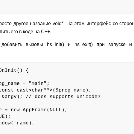
 просто другое название void*. На этом интерфейс со сторон
ить его в коде на C++.
 добавить вызовы hs_init() и hs_exit() при запуске 
nInit() {

og_name = "main";

const_cast<char**>(&prog_name);

 &argv); // does supports unicode?

e = new AppFrame(NULL);

E);

ndow(frame);
