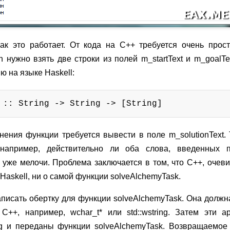
как это работает. От кода на C++ требуется очень прос
n нужно взять две строки из полей m_startText и m_goalTe
 на языке Haskell:
 :: String -> String -> [String]
нения функции требуется вывести в поле m_solutionText.
например, действительно ли оба слова, введенных п
о уже мелочи. Проблема заключается в том, что C++, очеви
Haskell, ни о самой функции solveAlchemyTask.
писать обертку для функции solveAlchemyTask. Она должн
н C++, например,
wchar_t*
или std::wstring. Затем эти 
ng и переданы функции solveAlchemyTask. Возвращаемое