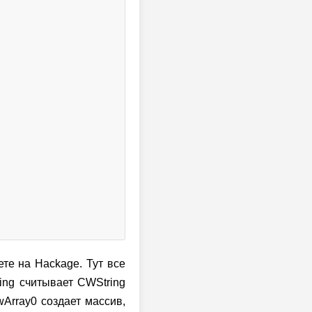
те на Hackage. Тут все
ing считывает CWString
wArray0 создает массив,