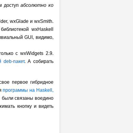
ем доступ
абсолютно ко
der, wxGlade и wxSmith.
библиотекой wxHaskell
ивиальный GUI, видимо,
олько с wxWidgets 2.9.
ий
deb-пакет
. А собирать
 свое первое гибридное
ля
программы на Haskell,
ll были связаны воедино
жимать кнопку и видеть