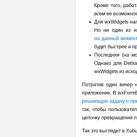
Кроме того, рабо
всем
ее возможно
Для wxWidgets нап
Но ни один из н
на данный момент
будет быстрее и пр
Последняя (на мо
Однако для Debia
wxWidgets из исход
Потратив один вечер н
приложение. В wxFormB
решающую задачу о пр
так, чтобы пользовате
цепочку превращения пе
Так это выглядит в Xubu