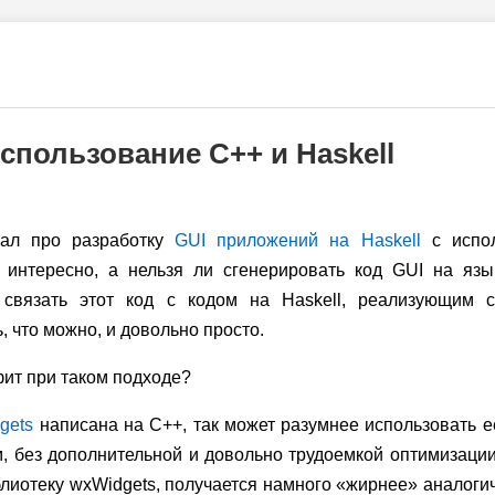
спользование C++ и Haskell
сал про разработку
GUI приложений на Haskell
с испол
 интересно, а нельзя ли сгенерировать код GUI на яз
м связать этот код с кодом на Haskell, реализующим 
 что можно, и довольно просто.
фит при таком подходе?
gets
написана на C++, так может разумнее использовать е
, без дополнительной и довольно трудоемкой оптимизации,
лиотеку wxWidgets, получается намного «жирнее» аналоги