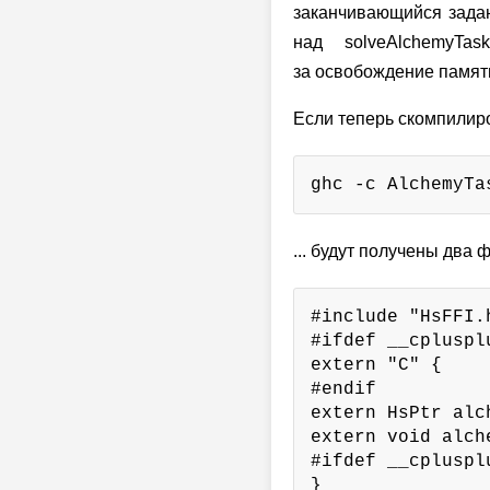
заканчивающийся задан
над solveAlchemyTa
за освобождение памят
Если теперь скомпилир
ghc -c AlchemyTa
... будут получены два
#include "HsFFI.h
#ifdef __cplusplu
extern "C" {

#endif

extern HsPtr alc
extern void alch
#ifdef __cplusplu
}
