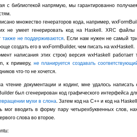
тая с библиотекой напрямую, мы гарантированно получа
стям.
исано множество генераторов кода, например, wxFormBuil
их не умеет генерировать код на Haskell. XRC файлы 
 также не поддерживаются
. Если нам нужен не самый тр
още создать его в wxFormBuilder, чем писать на wxHaskell.
мент написания этих строк) версия wxHaskell работает т
n, к примеру,
не планируется создавать соответствующ
ников что-то не хочется.
а чтение документации и кодинг, мне удалось написать
uilder был сгенерирован код графического интерфейса д
евращении мухи в слона
. Затем код на C++ и код на Haske
ль мог вводить в форму пару четырехбуквенных слов, на
рвого слова во второе.
ntu: