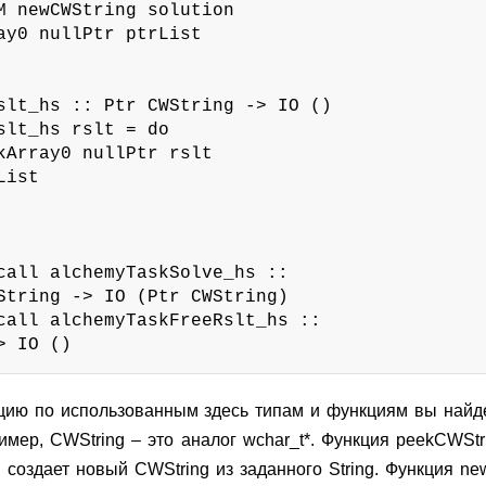
M newCWString solution

ay0 nullPtr ptrList

slt_hs :: Ptr CWString -> IO ()

slt_hs rslt = do

kArray0 nullPtr rslt

ist

call alchemyTaskSolve_hs ::

String -> IO (Ptr CWString)

call alchemyTaskFreeRslt_hs ::

> IO ()
ию по использованным здесь типам и функциям вы найде
имер, CWString – это аналог
wchar_t*
. Функция peekCWStr
g создает новый CWString из заданного String. Функция ne