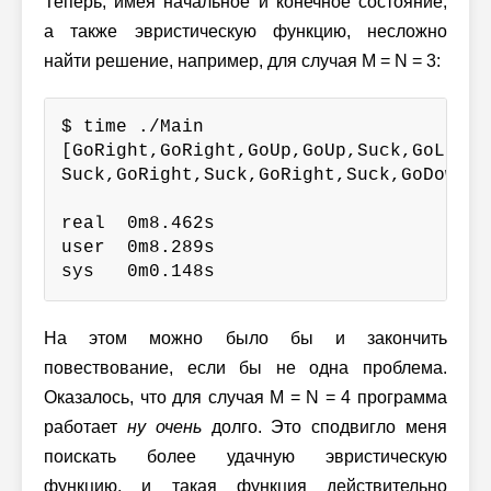
Теперь, имея начальное и конечное состояние,
а также эвристическую функцию, несложно
найти решение, например, для случая
M = N = 3:
$ time ./Main

[GoRight,GoRight,GoUp,GoUp,Suck,GoLeft,
Suck,GoRight,Suck,GoRight,Suck,GoDown,S
real  0m8.462s

user  0m8.289s

sys   0m0.148s
На этом можно было бы и закончить
повествование, если бы не одна проблема.
Оказалось, что для случая
M = N = 4
программа
работает
ну очень
долго. Это сподвигло меня
поискать более удачную эвристическую
функцию, и такая функция действительно