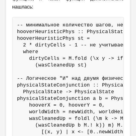
нашлась:
-- минимальное количество шагов, необхо
hooverHeuristicPhys :: PhysicalState -> 
hooverHeuristicPhys st =

  2 * dirtyCells - 1 -- не учитываем те
  where

    dirtyCells = M.fold (\x y -> if x t
      (wasCleanedUp st)

-- Логическое "И" над двумя физическими
physicalStateConjunction :: PhysicalStat
  PhysicalState -> PhysicalState

physicalStateConjunction a b = PhysicalS
    hooverX = 0, hooverY = 0,

    worldWidth = newWidth, worldHeight 
    wasCleanedUp = foldl (\m k -> M.ins
      (wasCleanedUp b M.! k)) m) M.empty
        [(x, y) | x <- [0..newWidth-1],