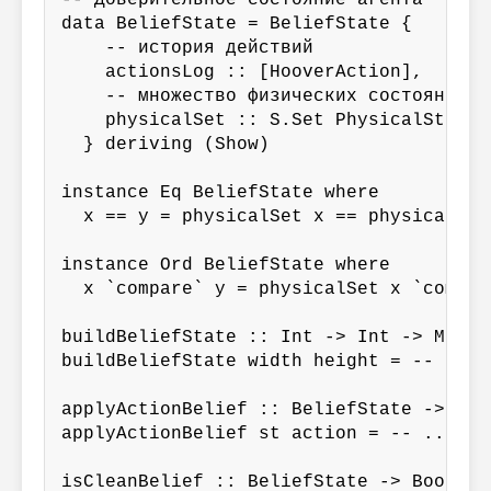
-- Доверительное состояние агента

data BeliefState = BeliefState {

    -- история действий

    actionsLog :: [HooverAction],

    -- множество физических состояний

    physicalSet :: S.Set PhysicalState

  } deriving (Show)

instance Eq BeliefState where

  x == y = physicalSet x == physicalSet 
instance Ord BeliefState where

  x `compare` y = physicalSet x `compar
buildBeliefState :: Int -> Int -> Maybe
buildBeliefState width height = -- ...

applyActionBelief :: BeliefState -> Hoo
applyActionBelief st action = -- ...

isCleanBelief :: BeliefState -> Bool
