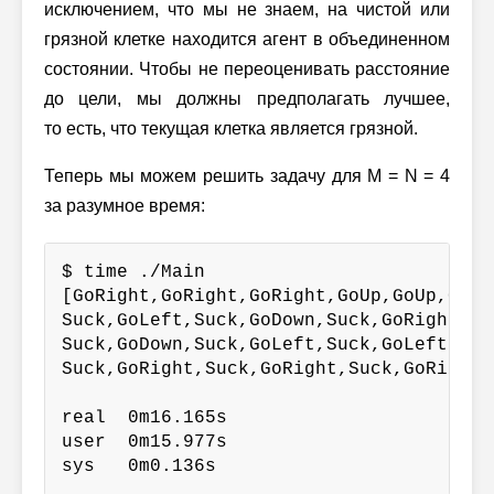
исключением, что мы не знаем, на чистой или
грязной клетке находится агент в объединенном
состоянии. Чтобы не переоценивать расстояние
до цели, мы должны предполагать лучшее,
то есть, что текущая клетка является грязной.
Теперь мы можем решить задачу для
M = N = 4
за разумное время:
$ time ./Main

[GoRight,GoRight,GoRight,GoUp,GoUp,GoUp
Suck,GoLeft,Suck,GoDown,Suck,GoRight,Su
Suck,GoDown,Suck,GoLeft,Suck,GoLeft,Suc
Suck,GoRight,Suck,GoRight,Suck,GoRight,S
real  0m16.165s

user  0m15.977s

sys   0m0.136s