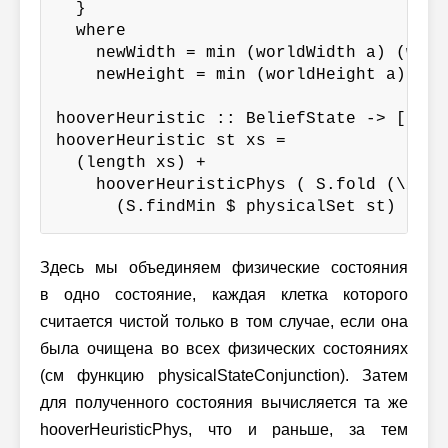
  }

  where

    newWidth = min (worldWidth a) (world
    newHeight = min (worldHeight a) (wo
hooverHeuristic :: BeliefState -> [Beli
hooverHeuristic st xs =

  (length xs) +

    hooverHeuristicPhys ( S.fold (\x y 
      (S.findMin $ physicalSet st) (phy
Здесь мы объединяем физические состояния
в одно состояние, каждая клетка которого
считается чистой только в том случае, если она
была очищена во всех физических состояниях
(см функцию physicalStateConjunction). Затем
для полученного состояния вычисляется та же
hooverHeuristicPhys, что и раньше, за тем