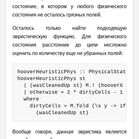
состояние, в котором у любого физического
состояния не осталось грязных полей.
Осталось только найти подходящую
эвристическую функцию. Для физического
состояния расстояние до цели несложно
оценить по количеству еще не убранных полей:
hooverHeuristicPhys :: PhysicalState -> 
hooverHeuristicPhys st

  | (wasCleanedUp st) M.! (hooverX st, 
  | otherwise = 2 * dirtyCells - 1

  where

    dirtyCells = M.fold (\x y -> if x t
      (wasCleanedUp st)
Вообще говоря, данная эвристика является