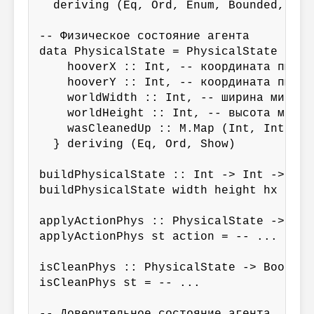
  deriving (Eq, Ord, Enum, Bounded, Show
-- Физическое состояние агента

data PhysicalState = PhysicalState {

    hooverX :: Int, -- координата пылесо
    hooverY :: Int, -- координата пылесо
    worldWidth :: Int, -- ширина мира

    worldHeight :: Int, -- высота мира

    wasCleanedUp :: M.Map (Int, Int) Bo
  } deriving (Eq, Ord, Show)

buildPhysicalState :: Int -> Int -> Int
buildPhysicalState width height hx hy = 
applyActionPhys :: PhysicalState -> Hoo
applyActionPhys st action = -- ...

isCleanPhys :: PhysicalState -> Bool

isCleanPhys st = -- ...
