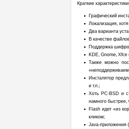
Краткие характеристик
Графический инст
Локализация, хотя
Два варианта уста
В качестве файло
Поддержка шифро
KDE, Gnome, Xfce 
Также можно пос
«неподдерживаем
Инсталятор предла
и т.п.;
Хоть
PC-BSD
и ст
намного быстрее,
Flash идет «из ко
кликом;
Java-приложения (н