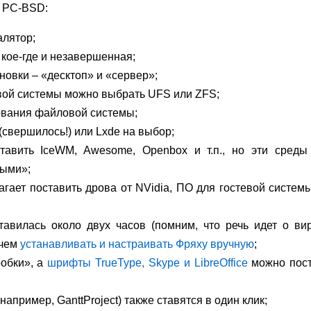
и PC-BSD:
алятор;
 кое-где и незавершенная;
новки – «десктоп» и «сервер»;
вой системы можно выбрать UFS или ZFS;
вания файловой системы;
(свершилось!) или Lxde на выбор;
тавить IceWM, Awesome, Openbox и т.п., но эти среды
ыми»;
гает поставить дрова от NVidia, ПО для гостевой систем
авилась около двух часов (помним, что речь идет о ви
 чем
устанавливать и настраивать Фряху вручную
;
робки», а
шрифты TrueType, Skype и LibreOffice
можно пост
апример, GanttProject) также ставятся в один клик;