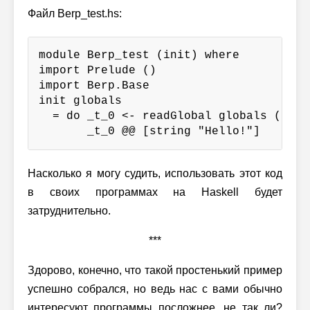
Файл Berp_test.hs:
module Berp_test (init) where

import Prelude ()

import Berp.Base

init globals

  = do _t_0 <- readGlobal globals (1777
       _t_0 @@ [string "Hello!"]
Насколько я могу судить, использовать этот код
в своих программах на Haskell будет
затруднительно.
***
Здорово, конечно, что такой простенький пример
успешно собрался, но ведь нас с вами обычно
интересуют программы посложнее, не так ли?