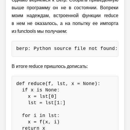
выше программу он не в состоянии. Вопреки
моим надеждам, встроенной функции reduce
в нем не оказалось, а на попытку ее импорта
из functools мы получаем:
berp: Python source file not found: fun
В итоге reduce пришлось дописать:
def reduce(f, lst, x = None):

  if x is None:

    x = lst[0]

    lst = lst[1:]

  for i in lst:

    x = f(x, i)

  return x