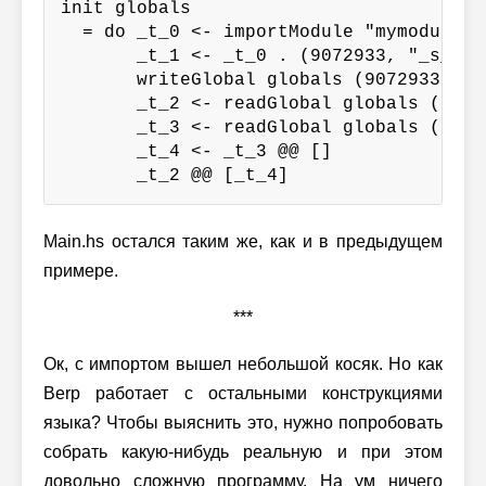
init globals

  = do _t_0 <- importModule "mymodule" 
       _t_1 <- _t_0 . (9072933, "_s_getH
       writeGlobal globals (9072933, "_
       _t_2 <- readGlobal globals (1777
       _t_3 <- readGlobal globals (9072
       _t_4 <- _t_3 @@ []

       _t_2 @@ [_t_4]
Main.hs остался таким же, как и в предыдущем
примере.
***
Ок, с импортом вышел небольшой косяк. Но как
Berp работает с остальными конструкциями
языка? Чтобы выяснить это, нужно попробовать
собрать какую-нибудь реальную и при этом
довольно сложную программу. На ум ничего