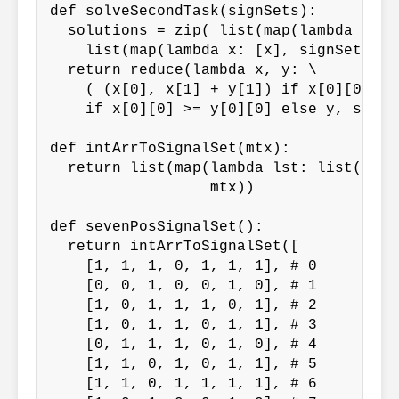
def solveSecondTask(signSets):

  solutions = zip( list(map(lambda x: s
    list(map(lambda x: [x], signSets)) )
  return reduce(lambda x, y: \

    ( (x[0], x[1] + y[1]) if x[0][0] ==
    if x[0][0] >= y[0][0] else y, soluti
def intArrToSignalSet(mtx):

  return list(map(lambda lst: list(map(
                  mtx))

def sevenPosSignalSet():

  return intArrToSignalSet([

    [1, 1, 1, 0, 1, 1, 1], # 0

    [0, 0, 1, 0, 0, 1, 0], # 1

    [1, 0, 1, 1, 1, 0, 1], # 2

    [1, 0, 1, 1, 0, 1, 1], # 3

    [0, 1, 1, 1, 0, 1, 0], # 4

    [1, 1, 0, 1, 0, 1, 1], # 5

    [1, 1, 0, 1, 1, 1, 1], # 6
