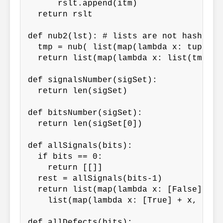
      rslt.append(itm)

  return rslt

def nub2(lst): # lists are not hashable
  tmp = nub( list(map(lambda x: tuple(x)
  return list(map(lambda x: list(tmp), t
def signalsNumber(sigSet):

  return len(sigSet)

def bitsNumber(sigSet):

  return len(sigSet[0])

def allSignals(bits):

  if bits == 0:

    return [[]]

  rest = allSignals(bits-1)

  return list(map(lambda x: [False] + x
    list(map(lambda x: [True] + x, rest)
def allDefects(bits):
