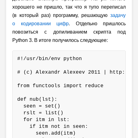
хорошего не пришло, так что я тупо переписал
(в который раз) программу, решающую
задачу
о кодировании цифр
. Отдельно пришлось
повозиться с допиливанием скрипта под
Python 3
. В итоге получилось следующее:
#!/usr/bin/env python

# (c) Alexandr Alexeev 2011 | http://eax
from functools import reduce

def nub(lst):

  seen = set()

  rslt = list()

  for itm in lst:

    if itm not in seen:

      seen.add(itm)
