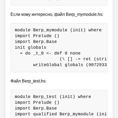
Если кому интересно, файл Berp_mymodule.hs:
module Berp_mymodule (init) where

import Prelude ()

import Berp.Base

init globals

  = do _t_0 <- def 0 none

                 (\ [] -> ret (string "
       writeGlobal globals (9072933, "_
Файл Berp_test.hs:
module Berp_test (init) where

import Prelude ()

import Berp.Base

import qualified Berp_mymodule (init)
