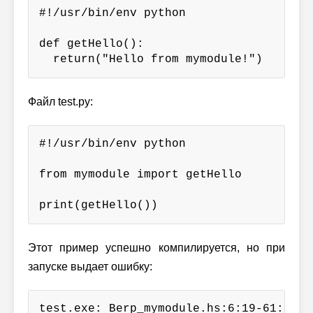
#!/usr/bin/env python

def getHello():

  return("Hello from mymodule!")
Файл test.py:
#!/usr/bin/env python

from mymodule import getHello

print(getHello())
Этот пример успешно компилируется, но при
запуске выдает ошибку:
test.exe: Berp_mymodule.hs:6:19-61: Non