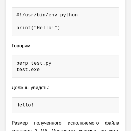
#!/usr/bin/env python

print("Hello!")
Говорим:
berp test.py

test.exe
Должны увидеть:
Hello!
Размер полученного исполняемого файла
составил 3 Мб. Многовато, конечно, но жить