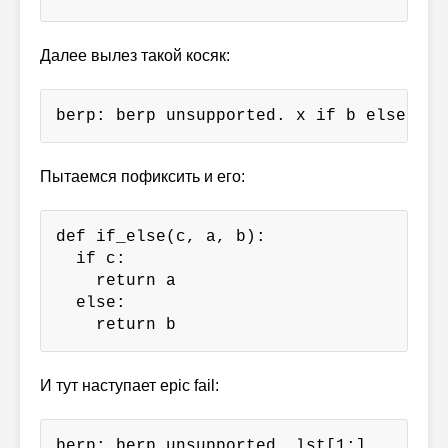
Далее вылез такой косяк:
berp: berp unsupported. x if b else x +
Пытаемся пофиксить и его:
def if_else(c, a, b):

  if c:

    return a

  else:

    return b
И тут наступает epic fail:
berp: berp unsupported. lst[1:]