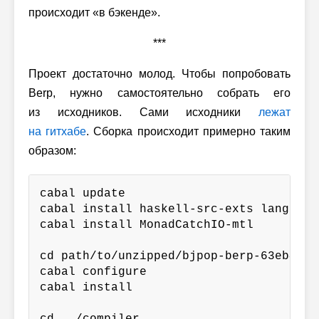
происходит «в бэкенде».
***
Проект достаточно молод. Чтобы попробовать
Berp, нужно самостоятельно собрать его
из исходников. Сами исходники
лежат
на гитхабе
. Сборка происходит примерно таким
образом:
cabal update

cabal install haskell-src-exts language
cabal install MonadCatchIO-mtl

cd path/to/unzipped/bjpop-berp-63eb4a0/l
cabal configure

cabal install
