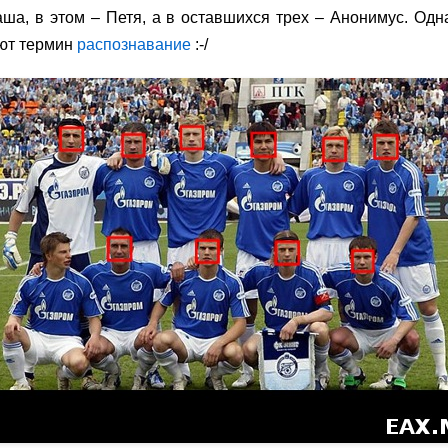
аша, в этом – Петя, а в оставшихся трех – Анонимус. Одн
ют термин
распознавание
:-/