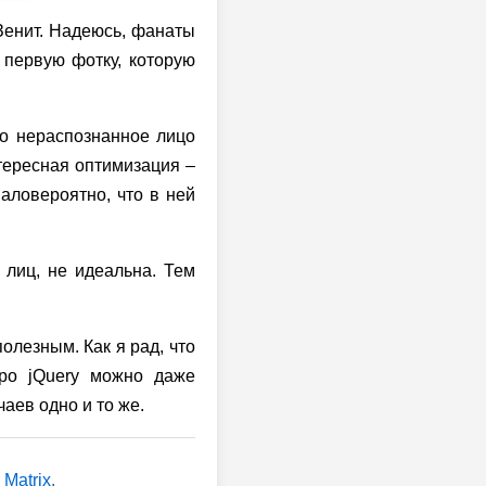
 Зенит. Надеюсь, фанаты
л первую фотку, которую
но нераспознанное лицо
тересная оптимизация –
аловероятно, что в ней
 лиц, не идеальна. Тем
олезным. Как я рад, что
ро jQuery можно даже
чаев одно и то же.
 Matrix
.