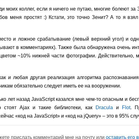
ди моих коллег, если я ничего не путаю, многие болеют за
ов меня простят :) Кстати, это точно Зенит? А то я взя
 место и ложное срабатывание (левый верхний угол) и од
зывают в комментариях). Также была обнаружена очень ин
ветом ~10% нижней части фотографии. Действительно, м
как и любая другая реализация алгоритма распознавания
чикам обязательно следует иметь ее на вооружении.
ко лет назад JavaScript казался мне чем-то опасным и бесп
о стоят Ajax и такие библиотеки, как
Dracula
и
Flot
. П
сейчас «код на JavaScript» и «код на jQuery» – это в 95% слу
ете прислать комментарий мне на почту или
оставить его в