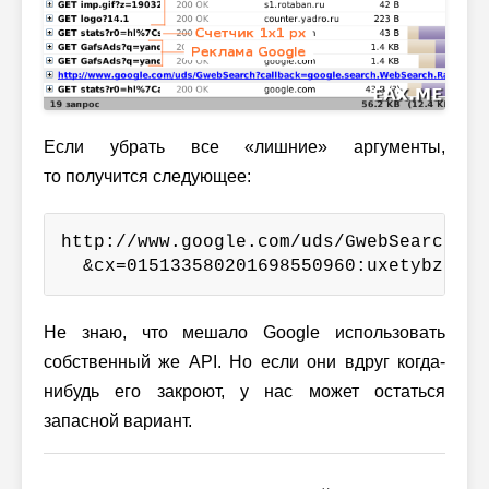
Если убрать все «лишние» аргументы,
то получится следующее:
http://www.google.com/uds/GwebSearch?v=1
  &cx=015133580201698550960:uxetybz281s
Не знаю, что мешало Google использовать
собственный же API. Но если они вдруг когда-
нибудь его закроют, у нас может остаться
запасной вариант.